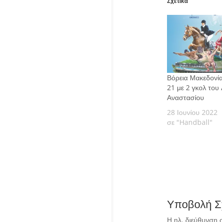
Σχετικά
Βόρεια Μακεδονία
21 με 2 γκολ του
Αναστασίου
28 Ιουνίου 2022
σε "Handball"
Υποβολή Σ
Η ηλ. διεύθυνση 