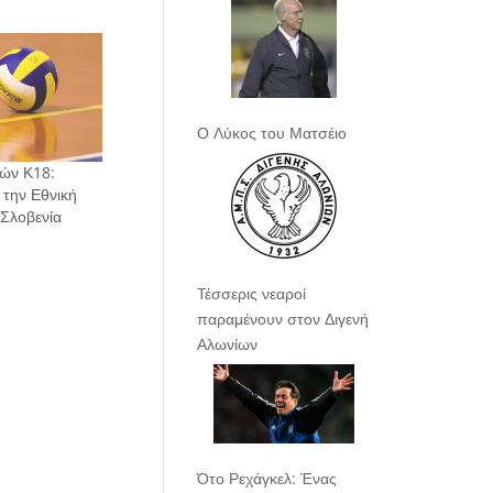
Ο Λύκος του Ματσέιο
ών Κ18:
 την Εθνική
 Σλοβενία
Τέσσερις νεαροί
παραμένουν στον Διγενή
Αλωνίων
Ότο Ρεχάγκελ: Ένας