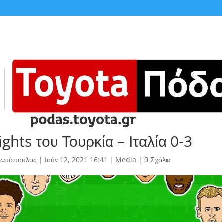
ights του Τουρκία – Ιταλία 0-3
γιωτόπουλος
|
Ιούν 12, 2021 16:41
|
Media
|
0 Σχόλια