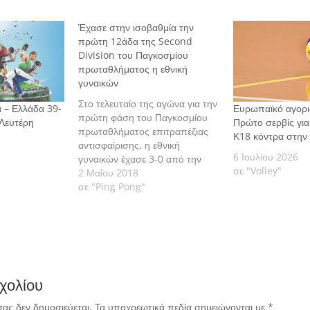
Έχασε στην ισοβαθμία την
πρώτη 12άδα της Second
Division του Παγκοσμίου
πρωταθλήματος η εθνική
γυναικών
Στο τελευταίο της αγώνα για την
 – Ελλάδα 39-
Ευρωπαϊκό αγορι
πρώτη φάση του Παγκοσμίου
 Λευτέρη
Πρώτο σερβίς για
πρωταθλήματος επιτραπέζιας
Κ18 κόντρα στην
αντισφαίρισης, η εθνική
6 Ιουλίου 2026
γυναικών έχασε 3-0 από την
σε "Volley"
Ιταλία και υστερώντας σε
2 Μαΐου 2018
ισοβαθμία έμεινε στην 4η θέση
σε "Ping Pong"
του 6ου γκρουπ κι εκτός
στόχου.
χολίου
σας δεν δημοσιεύεται.
Τα υποχρεωτικά πεδία σημειώνονται με
*