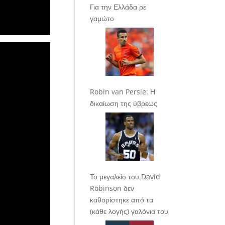
Για την Ελλάδα ρε
γαμώτο
Robin van Persie: Η
δικαίωση της ύβρεως
Το μεγαλείο του David
Robinson δεν
καθορίστηκε από τα
(κάθε λογής) γαλόνια του