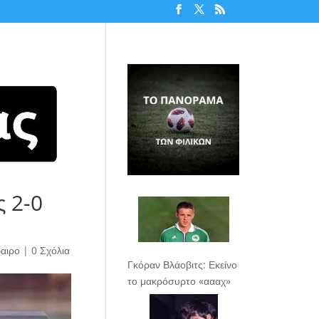
ς 2-0
αιρο
|
0 Σχόλια
Γκόραν Βλάοβιτς: Εκείνο
το μακρόσυρτο «αααχ»