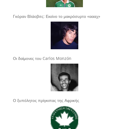
Γκόραν Βλάοβιτς: Εκείνο το μακρόσυρτο «αααχ»
Οι δαίμονες του Carlos Monzón
Ο ξυπόλητος πρίγκιπας της Αφρικής