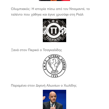
Ολυμπιακός: Η ιστορία πίσω από τον Ντιομαντέ, το
ταλέντο που χάθηκε και έγινε χρυσάφι στη Ρεάλ
Ξανά στον Πιερικό ο Τσαγκαλίδης
Παραμένει στον Διγενή Αλωνίων ο Χωλίδης