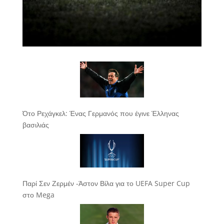
Ότο Ρεχάγκελ: Ένας Γερμανός που έγινε Έλληνας
βασιλιάς
Παρί Σεν Ζερμέν -Άστον Βίλα για το UEFA Super Cup
στο Mega