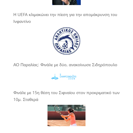
Η UEFA κλιμακώνει την πίεση για την απομάκρυνση του
Ινφαντίνο
ΑΟ Παραλίας: Φινάλε με δύο, ανακοίνωσε Σιδηρόπουλο
Φινάλε με 15η θέση του Σιφναίου στον προκριματικό των
10μ. Σταθερά