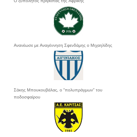
Ο ξυπόλητος πρίγκιπας της Αφρικής
Ανανέωσε με Αναγέννηση Σφενδάμης ο Μιχαηλίδης
Σάκης Μπουκουβάλας, ο “πολυπράγμων” του
ποδοσφαίρου