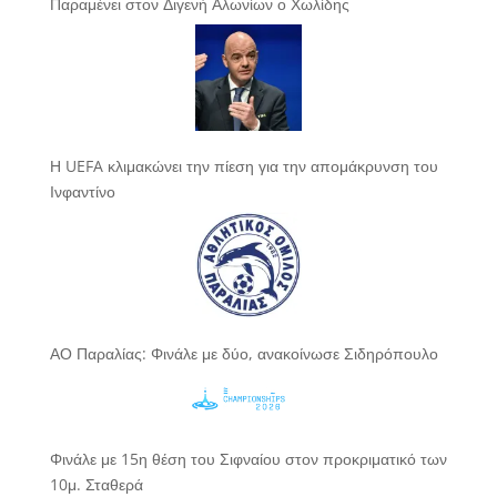
Παραμένει στον Διγενή Αλωνίων ο Χωλίδης
Η UEFA κλιμακώνει την πίεση για την απομάκρυνση του
Ινφαντίνο
ΑΟ Παραλίας: Φινάλε με δύο, ανακοίνωσε Σιδηρόπουλο
Φινάλε με 15η θέση του Σιφναίου στον προκριματικό των
10μ. Σταθερά