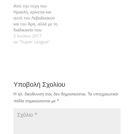
Από την τύχη του
Ηρακλή, κρίνεται και
αυτή του Λεβαδειακού
και του Άρη, αλλά με τη
διαδικασία που
ακολουθείται, χαμένο
5 Ιουλίου 2017
βγαίνει έτσι κι αλλιώς το
σε "Super League"
ελληνικό ποδόσφαιρο.
Γράφει ο Σταύρος
Χονδροθύμιος.
Υποβολή Σχολίου
Η ηλ. διεύθυνση σας δεν δημοσιεύεται.
Τα υποχρεωτικά
πεδία σημειώνονται με
*