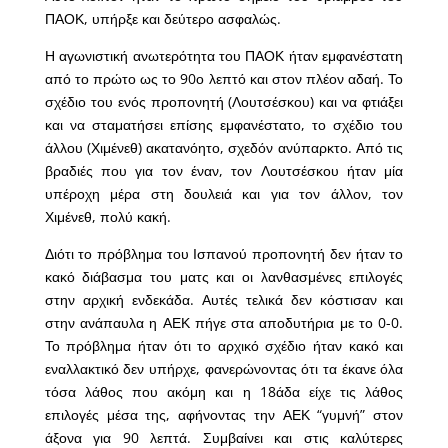
ΠΑΟΚ, υπήρξε και δεύτερο ασφαλώς.
Η αγωνιστική ανωτερότητα του ΠΑΟΚ ήταν εμφανέστατη
από το πρώτο ως το 90ο λεπτό και στον πλέον αδαή. Το
σχέδιο του ενός προπονητή (Λουτσέσκου) και να φτιάξει
και να σταματήσει επίσης εμφανέστατο, το σχέδιο του
άλλου (Χιμένεθ) ακατανόητο, σχεδόν ανύπαρκτο. Από τις
βραδιές που για τον έναν, τον Λουτσέσκου ήταν μία
υπέροχη μέρα στη δουλειά και για τον άλλον, τον
Χιμένεθ, πολύ κακή.
Διότι το πρόβλημα του Ισπανού προπονητή δεν ήταν το
κακό διάβασμα του ματς και οι λανθασμένες επιλογές
στην αρχική ενδεκάδα. Αυτές τελικά δεν κόστισαν και
στην ανάπαυλα η ΑΕΚ πήγε στα αποδυτήρια με το 0-0.
Το πρόβλημα ήταν ότι το αρχικό σχέδιο ήταν κακό και
εναλλακτικό δεν υπήρχε, φανερώνοντας ότι τα έκανε όλα
τόσα λάθος που ακόμη και η 18άδα είχε τις λάθος
επιλογές μέσα της, αφήνοντας την ΑΕΚ “γυμνή” στον
άξονα για 90 λεπτά. Συμβαίνει και στις καλύτερες