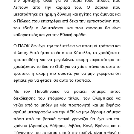
την αρπαχτή, αλλά για να πάρει τους τίτλους που
λείπουν από την καριέρα του. Ο Βαρέλα που
μετατράπηκε σε ήρεμη δύναμη και ηγέτης της άμυνας και
ο Πέλκας που επιστρέφει επί δέκα την εμπιστοσύνη που
του έδειξε ο Λουτσέσκου και που σύντομα θα είναι
καθοριστικός και για την Εθνική ομάδα.
Ο ΠΑΟΚ δεν έχει την πολυτέλεια να υποτιμά τρόπαια και
τίτλους. Αυτό ήταν το έκτο του Κύπελλο, το χρειάζεται η
τροπαιοθήκη για να μεγαλώνει, ακόμη περισσότερο το
χρειάζονταν το ίδιο το club για να χτίσει πάνω σε αυτό το
τρόπαιο, ή ακόμη πιο σωστά, για να μην γκρεμίσει ότι
έφτιαξε για να φτάσει σε αυτό το τρόπαιο.
Με τον Παναθηναϊκό να μοιάζει σήμερα εκτός
διεκδίκησης του επόμενου τίτλου, τον Ολυμπιακό να
χτίζει από το μηδέν με νέο προπονητή και με διψήφιο
αριθμό μεταγραφών και την ΑΕΚ να μην ξέρουμε σήμερα
πόσα από τα βασικά φετινά γρανάζια θα έχει και του
χρόνου (Αραούχο, Λάζαρος, Λιβάια, Κονέ, Βράνιες και ο
Γιόχανσον του πρώτου μισού της σεζόν), είναι πιθανό ο