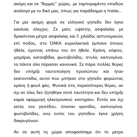
ακόμη και σε “θερμές” χώρες, με ταμπεραμέντο οπαδών
ανάλογο με το δικό μας, όπως για παράδειγμα η Ιταλία…
Για μία ακόμη φορά σε ελληνικό γήπεδο δεν έγινε
κανένας έλεγχος. Σε ματς υψίστης ασφαλείας με
δρακόντεια μέτρα ασφαλείας και 5 χιλιάδες αστυνομικούς
επί ποδός, στο ΟΑΚΑ κυριολεκτικά έμπαινε όποιος
ήθελε, έχοντας επάνω του ότι ήθελε. Κράνη, κόφτες,
μαχαίρια, κατσαβίδια, φωτοβολίδες, στυλό, καπνογόνα,
τα πάντα όλα πέρασαν κανονικά. Σε πάρα πολλές θύρες
δεν υπήρξε ταυτοποίηση προσώπου και ήταν
εκατοντάδες αυτοί που μπήκαν στο γήπεδο φορώντας
κράνη ή φουλ φέις. Φυσικά στις περισσότερες θύρες, αν
όχι σε όλες δεν ζητήθηκε ποτέ ταυτότητα και δεν υπήρξε
καμία εφαρμογή ηλεκτρονικού εισιτηρίου. Εντός και όχι
εκτός του γηπέδου, έπεσαν κροτίδες, καπνογόνα,
φωτοβολίδες, ενώ εντός του γηπέδου έγινε χρήση
δακρυγόνων.
Αν σε αυτή τη χώρα αποφασίσαμε ότι το μέτρο