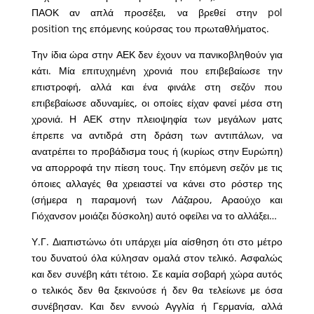
ΠΑΟΚ αν απλά προσέξει, να βρεθεί στην pol
position της επόμενης κούρσας του πρωταθλήματος.
Την ίδια ώρα στην ΑΕΚ δεν έχουν να πανικοβληθούν για
κάτι. Μία επιτυχημένη χρονιά που επιβεβαίωσε την
επιστροφή, αλλά και ένα φινάλε στη σεζόν που
επιβεβαίωσε αδυναμίες, οι οποίες είχαν φανεί μέσα στη
χρονιά. Η ΑΕΚ στην πλειοψηφία των μεγάλων ματς
έπρεπε να αντιδρά στη δράση των αντιπάλων, να
ανατρέπει το προβάδισμα τους ή (κυρίως στην Ευρώπη)
να απορροφά την πίεση τους. Την επόμενη σεζόν με τις
όποιες αλλαγές θα χρειαστεί να κάνει στο ρόστερ της
(σήμερα η παραμονή των Λάζαρου, Αραούχο και
Γιόχανσον μοιάζει δύσκολη) αυτό οφείλει να το αλλάξει…
Υ.Γ. Διαπιστώνω ότι υπάρχει μία αίσθηση ότι στο μέτρο
του δυνατού όλα κύλησαν ομαλά στον τελικό. Ασφαλώς
και δεν συνέβη κάτι τέτοιο. Σε καμία σοβαρή χώρα αυτός
ο τελικός δεν θα ξεκινούσε ή δεν θα τελείωνε με όσα
συνέβησαν. Και δεν εννοώ Αγγλία ή Γερμανία, αλλά