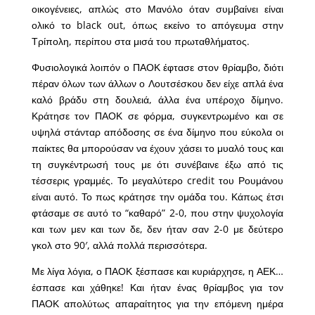
οικογένειες, απλώς στο Μανόλο όταν συμβαίνει είναι
ολικό το black out, όπως εκείνο το απόγευμα στην
Τρίπολη, περίπου στα μισά του πρωταθλήματος.
Φυσιολογικά λοιπόν ο ΠΑΟΚ έφτασε στον θρίαμβο, διότι
πέραν όλων των άλλων ο Λουτσέσκου δεν είχε απλά ένα
καλό βράδυ στη δουλειά, άλλα ένα υπέροχο δίμηνο.
Κράτησε τον ΠΑΟΚ σε φόρμα, συγκεντρωμένο και σε
υψηλά στάνταρ απόδοσης σε ένα δίμηνο που εύκολα οι
παίκτες θα μπορούσαν να έχουν χάσει το μυαλό τους και
τη συγκέντρωσή τους με ότι συνέβαινε έξω από τις
τέσσερις γραμμές. Το μεγαλύτερο credit του Ρουμάνου
είναι αυτό. Το πως κράτησε την ομάδα του. Κάπως έτσι
φτάσαμε σε αυτό το “καθαρό” 2-0, που στην ψυχολογία
και των μεν και των δε, δεν ήταν σαν 2-0 με δεύτερο
γκολ στο 90′, αλλά πολλά περισσότερα.
Με λίγα λόγια, ο ΠΑΟΚ ξέσπασε και κυριάρχησε, η ΑΕΚ…
έσπασε και χάθηκε! Και ήταν ένας θρίαμβος για τον
ΠΑΟΚ απολύτως απαραίτητος για την επόμενη ημέρα