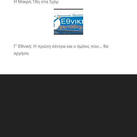
Η Μακρή 18η στα 5χλμ
Γ’ Εθνική: Η πρώτη σέντρα και ο όμιλος που… θα
αργήσει