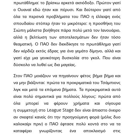
πρωτάθλημα: το βρίσκω αρκετά αισιόδοξο. Πρώτον γιατί
ο Ουαναϊ εδώ ήταν και πέρυσι. Και δεύτερον γιατί από
όλα τα περσινά προβλήματα του ΠΑΟ η έλλειψη ενός
σπουδαίου στόπερ ήταν το μικρότερο: η προσθήκη του
Σιώπη μάλιστα βοήθησε πάρα πολύ μετά τον Ιανουάριο,
αλλά η βελτίωση των αποτελεσμάτων δεν ήταν τόσο
θεαματική. Ο ΠΑΟ δεν διεκδίκησε το πρωτάθλημα γιατί
δεν κέρδιζε εκτός έδρας για ένα γεμάτο δίμηνο, αλλά και
γιατί είχε μια γενικότερη δυσκολία στο γκολ. Που είναι
δύσκολο να λυθεί ως δια μαγείας.
Στον ΠΑΟ μοιάζουν να πηγαίνουν φέτος βήμα βήμα και
να μην βιάζονται: πρώτα τα προκριματικά του Τσάμπιονς
λιγκ και μετά τα επόμενα βήματα. Τα προκριματικά αυτά
είναι πολύ σημαντικά για πολλούς λόγους: πρώτα από
όλα μπορεί να φέρουν χρήματα και σίγουρα
η συμμετοχή στο League Stage δεν είναι άπιαστο όνειρο
αν σκεφτεί κανείς ότι την προηγούμενη φορά (μόλις δυο
καλοκαίρι πριν) ο ΠΑΟ έφτασε πολύ κοντά στο να τα
καταφέρει γνωρίζοντας ένα αποκλεισμό στις