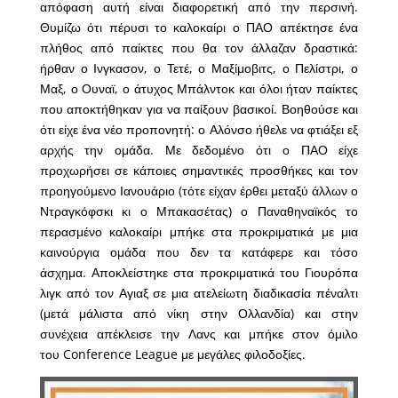
απόφαση αυτή είναι διαφορετική από την περσινή.
Θυμίζω ότι πέρυσι το καλοκαίρι ο ΠΑΟ απέκτησε ένα
πλήθος από παίκτες που θα τον άλλαζαν δραστικά:
ήρθαν ο Ινγκασον, ο Τετέ, ο Μαξίμοβιτς, ο Πελίστρι, ο
Μαξ, ο Ουναϊ, ο άτυχος Μπάλντοκ και όλοι ήταν παίκτες
που αποκτήθηκαν για να παίξουν βασικοί. Βοηθούσε και
ότι είχε ένα νέο προπονητή: ο Αλόνσο ήθελε να φτιάξει εξ
αρχής την ομάδα. Με δεδομένο ότι ο ΠΑΟ είχε
προχωρήσει σε κάποιες σημαντικές προσθήκες και τον
προηγούμενο Ιανουάριο (τότε είχαν έρθει μεταξύ άλλων ο
Ντραγκόφσκι κι ο Μπακασέτας) ο Παναθηναϊκός το
περασμένο καλοκαίρι μπήκε στα προκριματικά με μια
καινούργια ομάδα που δεν τα κατάφερε και τόσο
άσχημα. Αποκλείστηκε στα προκριματικά του Γιουρόπα
λιγκ από τον Αγιαξ σε μια ατελείωτη διαδικασία πέναλτι
(μετά μάλιστα από νίκη στην Ολλανδία) και στην
συνέχεια απέκλεισε την Λανς και μπήκε στον όμιλο
του Conference League με μεγάλες φιλοδοξίες.