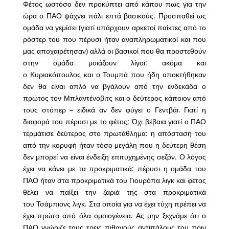
Φέτος ωστόσο δεν προκύπτει από κάπου πως για την
ώρα ο ΠΑΟ ψάχνει πάλι επτά βασικούς. Προσπαθεί ως
ομάδα να γεμίσει (γιατί υπάρχουν αρκετοί παίκτες από το
ρόστερ του που πέρυσι ήταν αναπληρωματικοί και που
μας αποχαιρέτησαν) αλλά οι βασικοί που θα προστεθούν
στην ομάδα μοιάζουν λίγοι: ακόμα και
ο Κυριακόπουλος και ο Τουμπά που ήδη αποκτήθηκαν
δεν θα είναι απλό να βγάλουν από την ενδεκάδα ο
πρώτος τον Μπλαντένοβιτς και ο δεύτερος κάποιον από
τους στόπερ – ειδικά αν δεν φύγει ο Γεντβάι. Γιατί η
διαφορά του πέρυσι με το φέτος; Όχι βέβαια γιατί ο ΠΑΟ
τερμάτισε δεύτερος στο πρωτάθλημα: η απόσταση του
από την κορυφή ήταν τόσο μεγάλη που η δεύτερη θέση
δεν μπορεί να είναι ένδειξη επιτυχημένης σεζόν. Ο λόγος
έχει να κάνει με τα προκριματικά: πέρυσι η ομάδα του
ΠΑΟ ήταν στα προκριματικά του Γιουρόπα λιγκ και φέτος
θέλει να παίξει την ζαριά της στα προκριματικά
του Τσάμπιονς λιγκ. Στα οποία για να έχει τύχη πρέπει να
έχει πρώτα από όλα ομοιογένεια. Ας μην ξεχνάμε ότι ο
ΠΑΟ γνώριζε τους τρεις πιθανούς αντιπάλους του πριν