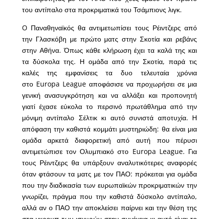
του αντίπαλο στα προκριματικά του Τσάμπιονς λιγκ.
O Παναθηναϊκός θα αντιμετωπίσει τους Ρέιντζερς από
την Γλασκόβη με πρώτο ματς στην Σκοτία και ρεβάνς
στην Αθήνα. Όπως κάθε κλήρωση έχει τα καλά της και
τα δύσκολα της. Η ομάδα από την Σκοτία, παρά τις
καλές της εμφανίσεις τα δυο τελευταία χρόνια
στο Europa League αποφάσισε να προχωρήσει σε μια
γενική ανασυγκρότηση και να αλλάξει και προπονητή
γιατί έχασε εύκολα το περσινό πρωτάθλημα από την
μόνιμη αντίπαλο Σέλτικ κι αυτό συνιστά αποτυχία. Η
απόφαση την καθιστά κομμάτι μυστηριώδη: θα είναι μια
ομάδα αρκετά διαφορετική από αυτή που πέρυσι
αντιμετώπισε τον Ολυμπιακό στο Europa League. Για
τους Ρέιντζερς θα υπάρξουν αναλυτικότερες αναφορές
όταν φτάσουν τα ματς με τον ΠΑΟ: πρόκειται για ομάδα
που την διαδικασία των ευρωπαϊκών προκριματικών την
γνωρίζει, πράγμα που την καθιστά δύσκολο αντίπαλο,
αλλά αν ο ΠΑΟ την αποκλείσει παίρνει και την θέση της
στα γκρουπ των ισχυρών στην συνέχεια κι αυτό είναι το