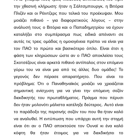
την χθεσινή κλήρωση: ήταν η Σάλτσμπουργκ, η Βιτόρια
Πλιζέν και οι Ρέιντζερς που τελικά του προέκυψαν. Μου
μοιάζει πιθανό – για διαφορετικούς λόγους – στην
ανάλυσή τους ο Βιτόρια και ο Παπαδημητρίου να έχουν
καταλήξει στο συμπέρασμα πως ειδικά απέναντι σε
αυτές τις τρεις ομάδας η ομοιογένεια πρέπει να είναι για
τον ΠΑΟ το πρώτο και βασικότερο όπλο. Είναι έτσι η
φάση των κληρώσεων ώστε αν ο ΠΑΟ αποκλείσει τους
Σκοτσέζους είναι αρκετά πιθανό αντίπαλος στον επόμενο
γύρω του να είναι μια από τις άλλες δυο ομάδες! Το
γεγονός δεν πέρασε απαρατήρητο. Που είναι το
πρόβλημα; Ότι ο Παναθηναϊκός μοιάζει να χρειάζεται
σημαντική ενίσχυση για να γίνει την επόμενη σεζόν
διεκδικητής του πρωταθλήματος. Πράγμα που πέρυσι
δεν ήταν μολονότι μάλιστα κατέληξε δεύτερος. Αυτό είναι
το παράδοξο της περσινής σεζόν του που θα ήταν καλό
να αναλυθεί. Η εντύπωση που υπάρχει αυτή την στιγμή
είναι ότι αν ο ΠΑΟ αποκτούσε τον Ουναϊ κι ένα καλό
κόφτη θα ήταν έτοιμος για να διεκδικήσει το