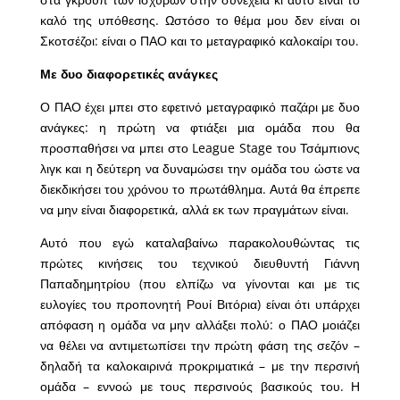
καλό της υπόθεσης. Ωστόσο το θέμα μου δεν είναι οι
Σκοτσέζοι: είναι ο ΠΑΟ και το μεταγραφικό καλοκαίρι του.
Με δυο διαφορετικές ανάγκες
Ο ΠΑΟ έχει μπει στο εφετινό μεταγραφικό παζάρι με δυο
ανάγκες: η πρώτη να φτιάξει μια ομάδα που θα
προσπαθήσει να μπει στο League Stage του Τσάμπιονς
λιγκ και η δεύτερη να δυναμώσει την ομάδα του ώστε να
διεκδικήσει του χρόνου το πρωτάθλημα. Αυτά θα έπρεπε
να μην είναι διαφορετικά, αλλά εκ των πραγμάτων είναι.
Αυτό που εγώ καταλαβαίνω παρακολουθώντας τις
πρώτες κινήσεις του τεχνικού διευθυντή Γιάννη
Παπαδημητρίου (που ελπίζω να γίνονται και με τις
ευλογίες του προπονητή Ρουί Βιτόρια) είναι ότι υπάρχει
απόφαση η ομάδα να μην αλλάξει πολύ: ο ΠΑΟ μοιάζει
να θέλει να αντιμετωπίσει την πρώτη φάση της σεζόν –
δηλαδή τα καλοκαιρινά προκριματικά – με την περσινή
ομάδα – εννοώ με τους περσινούς βασικούς του. Η