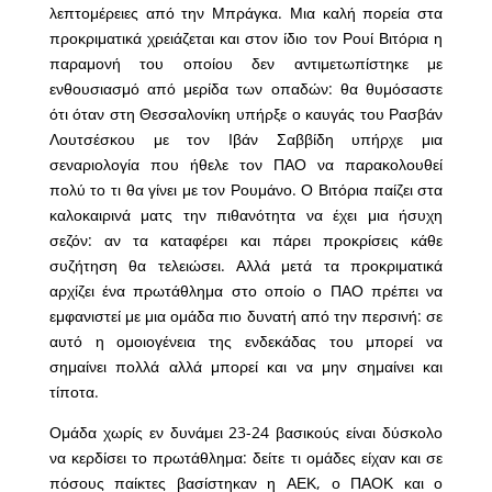
λεπτομέρειες από την Μπράγκα. Μια καλή πορεία στα
προκριματικά χρειάζεται και στον ίδιο τον Ρουί Βιτόρια η
παραμονή του οποίου δεν αντιμετωπίστηκε με
ενθουσιασμό από μερίδα των οπαδών: θα θυμόσαστε
ότι όταν στη Θεσσαλονίκη υπήρξε ο καυγάς του Ρασβάν
Λουτσέσκου με τον Ιβάν Σαββίδη υπήρχε μια
σεναριολογία που ήθελε τον ΠΑΟ να παρακολουθεί
πολύ το τι θα γίνει με τον Ρουμάνο. Ο Βιτόρια παίζει στα
καλοκαιρινά ματς την πιθανότητα να έχει μια ήσυχη
σεζόν: αν τα καταφέρει και πάρει προκρίσεις κάθε
συζήτηση θα τελειώσει. Αλλά μετά τα προκριματικά
αρχίζει ένα πρωτάθλημα στο οποίο ο ΠΑΟ πρέπει να
εμφανιστεί με μια ομάδα πιο δυνατή από την περσινή: σε
αυτό η ομοιογένεια της ενδεκάδας του μπορεί να
σημαίνει πολλά αλλά μπορεί και να μην σημαίνει και
τίποτα.
Ομάδα χωρίς εν δυνάμει 23-24 βασικούς είναι δύσκολο
να κερδίσει το πρωτάθλημα: δείτε τι ομάδες είχαν και σε
πόσους παίκτες βασίστηκαν η ΑΕΚ, ο ΠΑΟΚ και ο