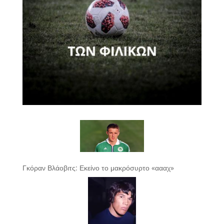
Γκόραν Βλάοβιτς: Εκείνο το μακρόσυρτο «αααχ»