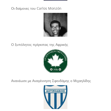
Οι δαίμονες του Carlos Monzón
Ο ξυπόλητος πρίγκιπας της Αφρικής
Ανανέωσε με Αναγέννηση Σφενδάμης ο Μιχαηλίδης