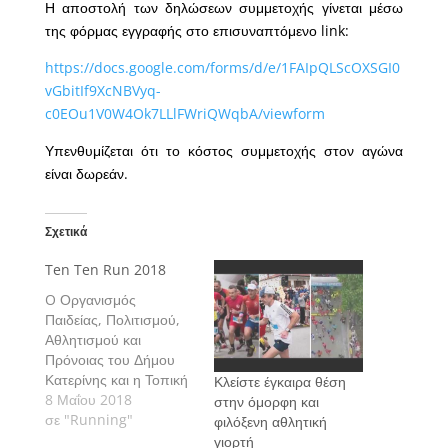
Η αποστολή των δηλώσεων συμμετοχής γίνεται μέσω
της φόρμας εγγραφής στο επισυναπτόμενο link:
https://docs.google.com/forms/d/e/1FAIpQLScOXSGI0
vGbitIf9XcNBVyq-
c0EOu1V0W4Ok7LLlFWriQWqbA/viewform
Υπενθυμίζεται ότι το κόστος συμμετοχής στον αγώνα
είναι δωρεάν.
Σχετικά
Ten Ten Run 2018
O Οργανισμός
Παιδείας, Πολιτισμού,
Αθλητισμού και
Πρόνοιας του Δήμου
Κατερίνης και η Τοπική
Κλείστε έγκαιρα θέση
Κοινότητα
8 Μαΐου 2018
στην όμορφη και
Μοσχοχωρίου
σε "Running"
φιλόξενη αθλητική
διοργανώνουν και
γιορτή