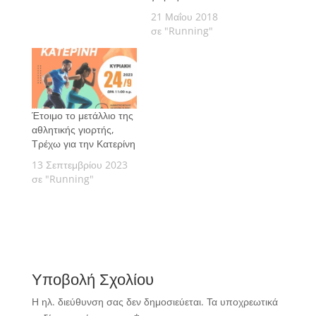
προκηρύσσουν τον 3ο
21 Μαΐου 2018
αγώνα δρόμου δέκα
σε "Running"
χιλιομέτρων, με την
επωνυμία Ten - Τen
Run, καθώς και παιδικό
αγώνα ενός
χιλιομέτρου, στο
Μοσχοχώρι του Δήμου
Έτοιμο το μετάλλιο της
Κατερίνης.
αθλητικής γιορτής,
Τρέχω για την Κατερίνη
13 Σεπτεμβρίου 2023
σε "Running"
Υποβολή Σχολίου
Η ηλ. διεύθυνση σας δεν δημοσιεύεται.
Τα υποχρεωτικά