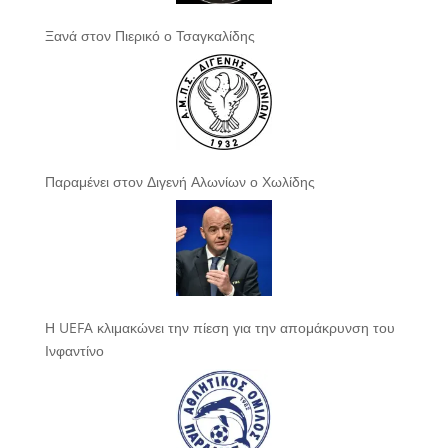
Ξανά στον Πιερικό ο Τσαγκαλίδης
Παραμένει στον Διγενή Αλωνίων ο Χωλίδης
Η UEFA κλιμακώνει την πίεση για την απομάκρυνση του
Ινφαντίνο