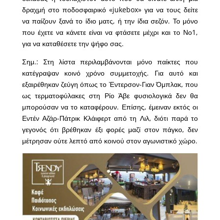
δραχμή στο ποδοσφαιρικό «jukebox» για να τους δείτε
να παίζουν ξανά το ίδιο ματς, ή την ίδια σεζόν. Το μόνο
που έχετε να κάνετε είναι να φτάσετε μέχρι και το Νο1,
για να καταθέσετε την ψήφο σας.
Σημ.: Στη λίστα περιλαμβάνονται μόνο παίκτες που
κατέγραψαν κοινό χρόνο συμμετοχής. Για αυτό και
εξαιρέθηκαν ζεύγη όπως το Έντερσον-Γιαν Όμπλακ, που
ως τερματοφύλακες στη Ρίο Άβε φυσιολογικά δεν θα
μπορούσαν να το καταφέρουν. Επίσης, έμειναν εκτός οι
Εντέν Αζάρ-Πάτρικ Κλάιφερτ από τη Λιλ, διότι παρά το
γεγονός ότι βρέθηκαν έξι φορές μαζί στον πάγκο, δεν
μέτρησαν ούτε λεπτό από κοινού στον αγωνιστικό χώρο.