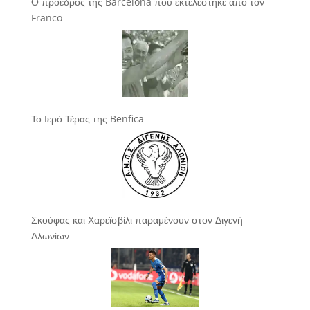
Ο πρόεδρος της Barcelona που εκτελέστηκε από τον
Franco
Το Ιερό Τέρας της Benfica
Σκούφας και Χαρεϊσβίλι παραμένουν στον Διγενή
Αλωνίων