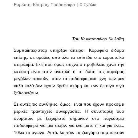
Ευρώπη
,
Κόσμος
,
Ποδόσφαιρο
|
0 Σχόλια
Του Κωνσταντίνου Κωλαΐτη
Συμπαίκτες-σταρ υπήρξαν άπειροι. Κορυφαία δίδυμα
επίσης, σε ομάδες από όλα τα επίπεδα στο ευρωπαϊκό
στερέωμα. Εκεί που όμως συχνά ο προβολέας χάνει την
εστίαση είναι στην ανατολή ή τη δύση της καριέρας
μεγάλων παικτών, όταν τα ποδοσφαιρικά ίχνη των μεν
καλά καλά δεν έχουν βρεθεί ακόμη και των δε σιγά σιγά
ξεθωριάζουν.
Σε αυτές τις συνθήκες, όμως, είναι που έχουν προκύψει
μερικές τρανταχτές συνεργασίες. Η συνύπαρξη δύο
ονομάτων με ξεχωριστό σημαίνον στο παγκόσμιο
ποδόσφαιρο για μια σεζόν, για ένα ματς ή και για ένα…
10λεπτο αγώνα. Αυτά, λοιπόν, τα ζευγάρια συμπαικτών