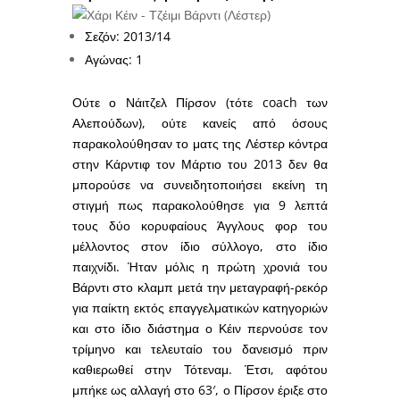
Σεζόν: 2013/14
Αγώνας: 1
Ούτε ο Νάιτζελ Πίρσον (τότε coach των
Αλεπούδων), ούτε κανείς από όσους
παρακολούθησαν το ματς της Λέστερ κόντρα
στην Κάρντιφ τον Μάρτιο του 2013 δεν θα
μπορούσε να συνειδητοποιήσει εκείνη τη
στιγμή πως παρακολούθησε για 9 λεπτά
τους δύο κορυφαίους Άγγλους φορ του
μέλλοντος στον ίδιο σύλλογο, στο ίδιο
παιχνίδι. Ήταν μόλις η πρώτη χρονιά του
Βάρντι στο κλαμπ μετά την μεταγραφή-ρεκόρ
για παίκτη εκτός επαγγελματικών κατηγοριών
και στο ίδιο διάστημα ο Κέιν περνούσε τον
τρίμηνο και τελευταίο του δανεισμό πριν
καθιερωθεί στην Τότεναμ. Έτσι, αφότου
μπήκε ως αλλαγή στο 63′, ο Πίρσον έριξε στο