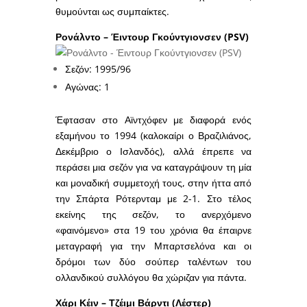
θυμούνται ως συμπαίκτες.
Ρονάλντο – Έιντουρ Γκούντγιονσεν (PSV)
Σεζόν: 1995/96
Αγώνας: 1
Έφτασαν στο Αϊντχόφεν με διαφορά ενός
εξαμήνου το 1994 (καλοκαίρι ο Βραζιλιάνος,
Δεκέμβριο ο Ισλανδός), αλλά έπρεπε να
περάσει μια σεζόν για να καταγράψουν τη μία
και μοναδική συμμετοχή τους, στην ήττα από
την Σπάρτα Ρότερνταμ με 2-1. Στο τέλος
εκείνης της σεζόν, το ανερχόμενο
«φαινόμενο» στα 19 του χρόνια θα έπαιρνε
μεταγραφή για την Μπαρτσελόνα και οι
δρόμοι των δύο σούπερ ταλέντων του
ολλανδικού συλλόγου θα χώριζαν για πάντα.
Χάρι Κέιν – Τζέιμι Βάρντι (Λέστερ)