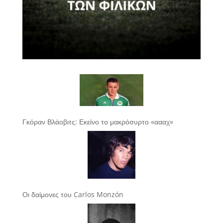
Γκόραν Βλάοβιτς: Εκείνο το μακρόσυρτο «αααχ»
Οι δαίμονες του Carlos Monzón