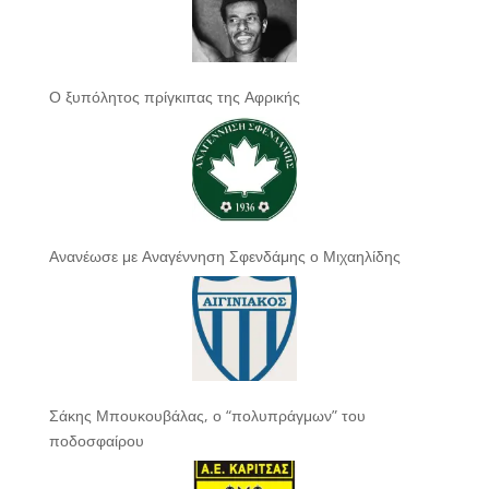
Ο ξυπόλητος πρίγκιπας της Αφρικής
Ανανέωσε με Αναγέννηση Σφενδάμης ο Μιχαηλίδης
Σάκης Μπουκουβάλας, ο “πολυπράγμων” του
ποδοσφαίρου