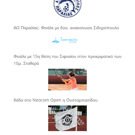
ΑΟ Παραλίας: Φινάλε με δύο, ανακοίνωσε Σιδηρόπουλο
Φινάλε με 15η θέση του Σιφναίου στον προκριματικό των
10μ. Σταθερά
8άδα στο Neocom Open η Ουσταμπασίδου