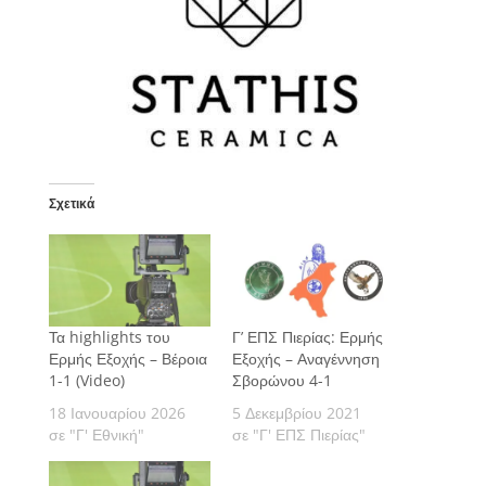
Σχετικά
Τα highlights του
Γ’ ΕΠΣ Πιερίας: Ερμής
Ερμής Εξοχής – Βέροια
Εξοχής – Αναγέννηση
1-1 (Video)
Σβορώνου 4-1
18 Ιανουαρίου 2026
5 Δεκεμβρίου 2021
σε "Γ' Εθνική"
σε "Γ' ΕΠΣ Πιερίας"