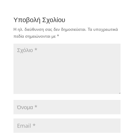
Αλεξάνδρεια
παρουσιάστηκε
ανώτερη του Πιερικού
Υποβολή Σχολίου
Αρχέλαου στο παρκέ,
έφτασε σε μία εύκολη
Η ηλ. διεύθυνση σας δεν δημοσιεύεται.
Τα υποχρεωτικά
επικράτηση παίρνοντας
πεδία σημειώνονται με
*
μία σημαντική διαφορά
από το πρώτο
δεκάλεπτο, απάντησε…