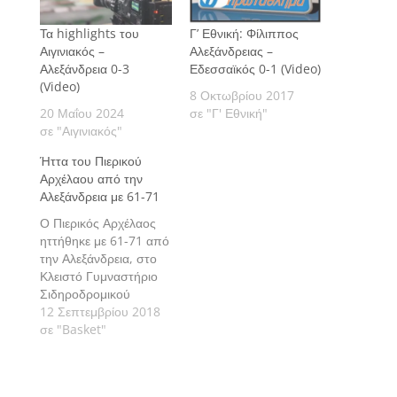
Τα highlights του
Γ’ Εθνική: Φίλιππος
Αιγινιακός –
Αλεξάνδρειας –
Αλεξάνδρεια 0-3
Εδεσσαϊκός 0-1 (Video)
(Video)
8 Οκτωβρίου 2017
20 Μαΐου 2024
σε "Γ' Εθνική"
σε "Αιγινιακός"
Ήττα του Πιερικού
Αρχέλαου από την
Αλεξάνδρεια με 61-71
Ο Πιερικός Αρχέλαος
ηττήθηκε με 61-71 από
την Αλεξάνδρεια, στο
Κλειστό Γυμναστήριο
Σιδηροδρομικού
Σταθμού Κατερίνης, σε
12 Σεπτεμβρίου 2018
αγώνα για την 5η
σε "Basket"
αγωνιστική του Β’
ομίλου του Κυπέλλου
ΕΚΑΣΚΕΜ. Η