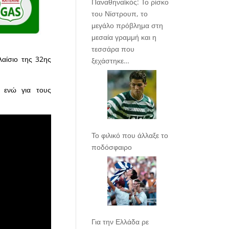
Παναθηναϊκός: Το ρίσκο
του Νίστρουπ, το
μεγάλο πρόβλημα στη
μεσαία γραμμή και η
τεσσάρα που
λαίσιο της 32ης
ξεχάστηκε…
, ενώ για τους
Το φιλικό που άλλαξε το
ποδόσφαιρο
Για την Ελλάδα ρε