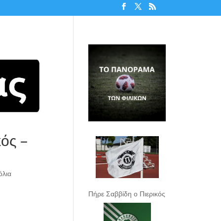
κός –
όλια
Πήρε Σαββίδη ο Πιερικός