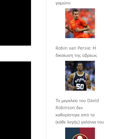
γαμώτο
Robin van Persie: Η
δικαίωση της ύβρεως
Το μεγαλείο του David
Robinson δεν
καθορίστηκε από τα
(κάθε λογής) γαλόνια του