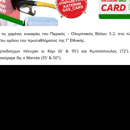
ι τις χαμένες ευκαιρίες του Πιερικός – Ολυμπιακός Βόλου 3-2, στο π
2ου ομίλου του πρωταθλήματος της Γ’ Εθνικής.
πεδούχων πέτυχαν οι Κέρι (6′ & 95′) και Κωτσιόπουλος (72′)
σκόραρε δις ο Ματτέα (35′ & 50″).