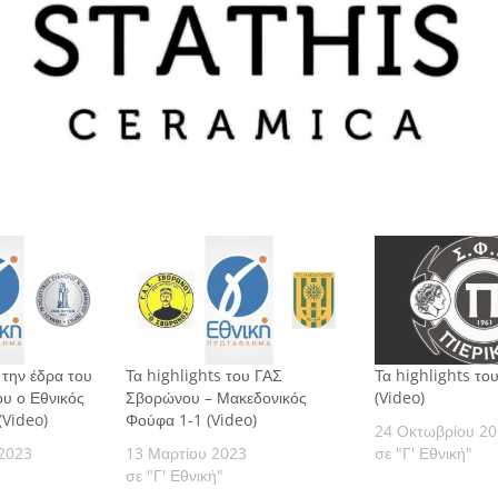
την έδρα του
Τα highlights του ΓΑΣ
Τα highlights του
υ ο Εθνικός
Σβορώνου – Μακεδονικός
(Video)
(Video)
Φούφα 1-1 (Video)
24 Οκτωβρίου 2
2023
13 Μαρτίου 2023
σε "Γ' Εθνική"
σε "Γ' Εθνική"