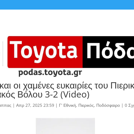
και οι χαμένες ευκαιρίες του Πιερι
κός Βόλου 3-2 (Video)
άππας
|
Απρ 27, 2025 23:59
|
Γ' Εθνική
,
Πιερικός
,
Ποδόσφαιρο
|
0 Σχ