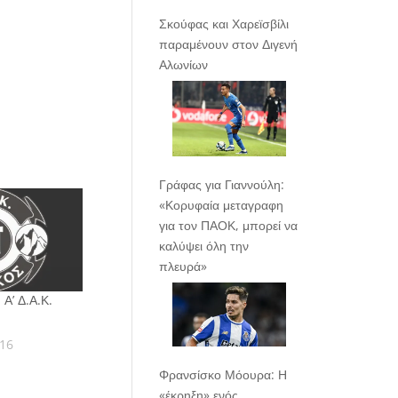
Σκούφας και Χαρεϊσβίλι
παραμένουν στον Διγενή
Αλωνίων
Γράφας για Γιαννούλη:
«Κορυφαία μεταγραφη
για τον ΠΑΟΚ, μπορεί να
καλύψει όλη την
πλευρά»
 Α’ Δ.Α.Κ.
016
Φρανσίσκο Μόουρα: Η
«έκρηξη» ενός