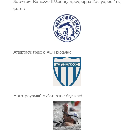
Superbet Κύπελλο Ελλάδας: πρόγραμμα 2ου γύρου 1ης
φάσης
Απέκτησε τρεις ο ΑΟ Παραλίας
Η πατρογονική σχέση στον Αιγινιακό