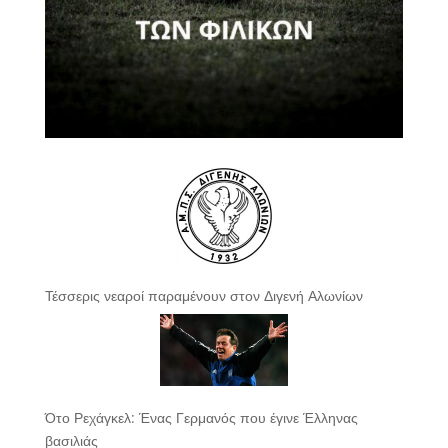
Τέσσερις νεαροί παραμένουν στον Διγενή Αλωνίων
Ότο Ρεχάγκελ: Ένας Γερμανός που έγινε Έλληνας
βασιλιάς