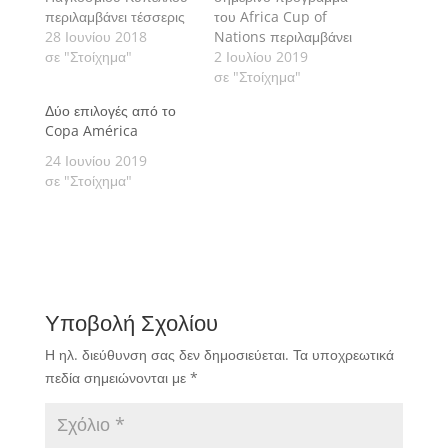
περιλαμβάνει τέσσερις
του Africa Cup of
αγώνες με τους
28 Ιουνίου 2018
Nations περιλαμβάνει
οποίους
σε "Στοίχημα"
τέσσερις αγώνες με
2 Ιουλίου 2019
ολοκληρώνεται η 3η
τους οποίους
σε "Στοίχημα"
αγωνιστική της φάσης
ολοκληρώνεται η 3η και
Δύο επιλογές από το
των ομίλων. Πάμε να
τελευταία αγωνιστική
Copa América
δούμε τις εκτιμήσεις
της φάσης των ομίλων.
μας αναλυτικά.
Πάμε να δούμε τις
24 Ιουνίου 2019
εκτιμήσεις μας
σε "Στοίχημα"
αναλυτικά.
Υποβολή Σχολίου
Η ηλ. διεύθυνση σας δεν δημοσιεύεται.
Τα υποχρεωτικά
πεδία σημειώνονται με
*