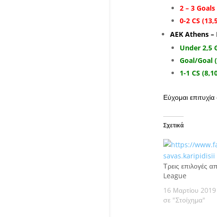
2 – 3 Goals 
0-2 CS (13,
AEK Athens – 
Under 2,5 G
Goal/Goal (
1-1 CS (8,1
Εύχομαι επιτυχία σ
Σχετικά
Τρεις επιλογές α
League
16 Μαρτίου 2019
σε "Στοίχημα"