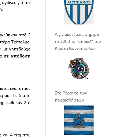
ς αγώνες για την
ά.
Αιγινιακός: Σαν σήμερα
μειώθηκαν από 2
το 2003 το “σήριαλ” του
στέρα Τρίπολης.
Κώστα Κοντόπουλου
α, με γηπεδούχο
τα σε απόδοση
ματα, ενώ στους
Στο Τορόντο των
έρμα. Τις 5 από
παραισθήσεων
σημειώθηκαν 2 ή
 και 4 τέρματα,