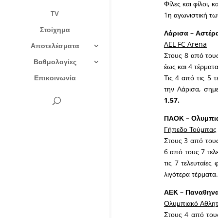
Φίλες και φίλοι,
TV
1η αγωνιστική των
Στοίχημα
Λάρισα – Αστέρ
AEL FC Arena
Αποτελέσματα
Στους 8 από του
Βαθμολογίες
έως και 4 τέρματ
Επικοινωνία
Τις 4 από τις 5 
την Λάρισα, σημ
1,57.
ΠΑΟΚ – Ολυμπι
Γήπεδο Τούμπας
Στους 3 από τους
6 από τους 7 τελ
τις 7 τελευταίε
λιγότερα τέρματα.
ΑΕΚ – Παναθηνα
Ολυμπιακό Αθλητ
Στους 4 από του