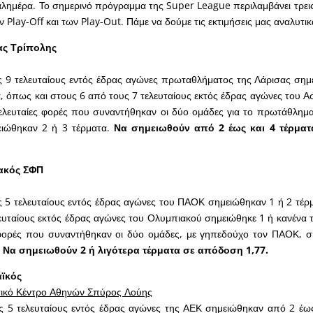
 καλημέρα. Το σημερινό πρόγραμμα της Super League περιλαμβάνει τρει
 Play-Off και των Play-Out. Πάμε να δούμε τις εκτιμήσεις μας αναλυτικ
ας Τρίπολης
ς 9 τελευταίους εντός έδρας αγώνες πρωταθλήματος της Λάρισας ση
α, όπως και στους 6 από τους 7 τελευταίους εκτός έδρας αγώνες του Α
τελευταίες φορές που συναντήθηκαν οι δύο ομάδες για το πρωτάθλημ
ειώθηκαν 2 ή 3 τέρματα.
Να σημειωθούν από 2 έως και 4 τέρμα
ακός ΣΦΠ
 5 τελευταίους εντός έδρας αγώνες του ΠΑΟΚ σημειώθηκαν 1 ή 2 τέρ
ευταίους εκτός έδρας αγώνες του Ολυμπιακού σημειώθηκε 1 ή κανένα τ
ς φορές που συναντήθηκαν οι δύο ομάδες, με γηπεδούχο τον ΠΑΟΚ, 
Να σημειωθούν 2 ή λιγότερα τέρματα σε απόδοση 1,77.
ϊκός
ικό Κέντρο Αθηνών Σπύρος Λούης
ς 5 τελευταίους εντός έδρας αγώνες της ΑΕΚ σημειώθηκαν από 2 έως