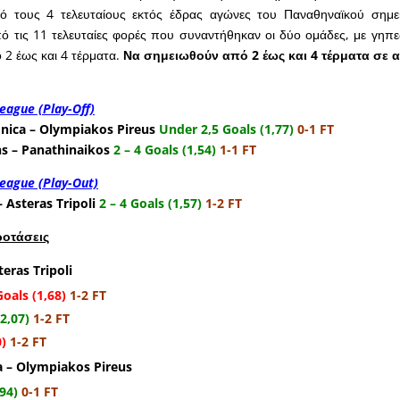
ό τους 4 τελευταίους εκτός έδρας αγώνες του Παναθηναϊκού σημ
πό τις 11 τελευταίες φορές που συναντήθηκαν οι δύο ομάδες, με γηπ
2 έως και 4 τέρματα.
Να σημειωθούν από 2 έως και 4 τέρματα σε 
eague (Play-Off)
nica – Olympiakos Pireus
Under 2,5 Goals (1,77)
0-1 FT
s – Panathinaikos
2 – 4 Goals (1,54)
1-1 FT
eague (Play-Out)
 Asteras Tripoli
2 – 4 Goals (1,57)
1-2 FT
ροτάσεις
teras Tripoli
oals (1,68)
1-2 FT
2,07)
1-2 FT
0)
1-2 FT
 – Olympiakos Pireus
94)
0-1 FT