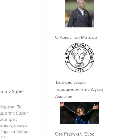
Ο Λύκος του Ματσέιο
Τέσσερις νεαροί
παραμένουν στον Διγενή
πό την Super
Αλωνίων
καλημέρα. Το
μμα της Super
νει τρεις
ποίους ανοίγει
 Πάμε να δούμε
Ότο Ρεχάγκελ: Ένας
ς αναλυτικά.
017