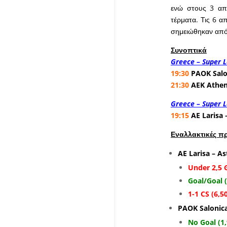
ενώ στους 3 απ
τέρματα. Τις 6 α
σημειώθηκαν από 
Συνοπτικά
Greece – Super L
19:30
PAOK Salo
21:30
AEK Athen
Greece – Super L
19:15
AE Larisa –
Εναλλακτικές π
AE Larisa – As
Under 2,5 G
Goal/Goal (
1-1 CS (6,5
PAOK Salonica
No Goal (1,