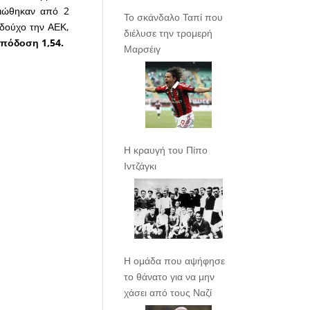
ειώθηκαν από 2
Το σκάνδαλο Ταπί που
εδούχο την ΑΕΚ,
διέλυσε την τρομερή
απόδοση 1,54.
Μαρσέιγ
Η κραυγή του Πίπο
Ιντζάγκι
Η ομάδα που αψήφησε
το θάνατο για να μην
χάσει από τους Ναζί