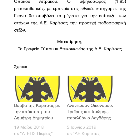
Οπόκου Απράκου. Ο υψηλόσωμος (1,85)
μεσοεπιθετικός, με εμπειρία στις εθνικές κατηγορίες της
Γκάνα θα συμβάλει τα μέγιστα για την επίτευξη των
στόχων της Α.Ε. Καρίτσας την προσεχή ποδοσφαιρική
σεζόν.
Με εκτίμηση,
Το Γραφείο Τύπου κι Επικοινωνίας της Α.Ε. Καρίτσας
Σχετικά
Βόμβα της Καρίτσας με
Ανανέωσαν Οικονόμου,
την απόκτηση του
Τροΐρης και Τσιώμης,
Δημήτρη Δημητρίου
παρελθόν ο Λαγδάρης
19 Μαΐου 2018
5 Ιουνίου 2019
σε "Α' ΕΠΣ Πιερίας"
σε "ΑΕ Καρίτσας"