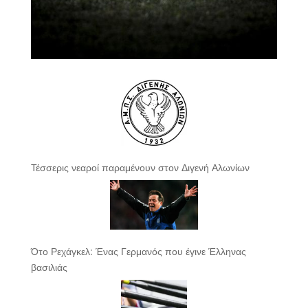
Τέσσερις νεαροί παραμένουν στον Διγενή Αλωνίων
Ότο Ρεχάγκελ: Ένας Γερμανός που έγινε Έλληνας
βασιλιάς