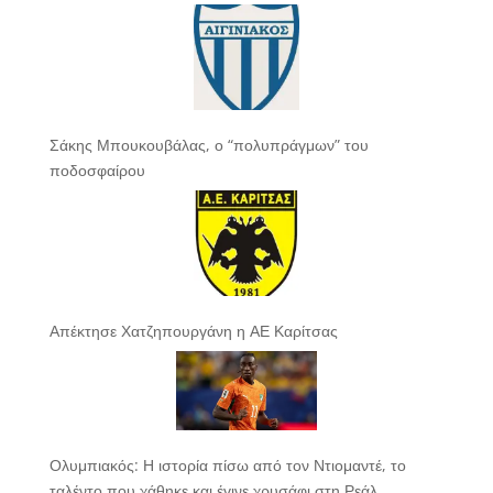
Σάκης Μπουκουβάλας, ο “πολυπράγμων” του
ποδοσφαίρου
Απέκτησε Χατζηπουργάνη η ΑΕ Καρίτσας
Ολυμπιακός: Η ιστορία πίσω από τον Ντιομαντέ, το
ταλέντο που χάθηκε και έγινε χρυσάφι στη Ρεάλ