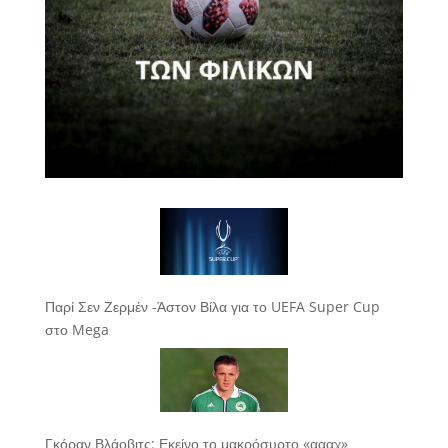
Παρί Σεν Ζερμέν -Άστον Βίλα για το UEFA Super Cup
στο Mega
Γκόραν Βλάοβιτς: Εκείνο το μακρόσυρτο «αααχ»