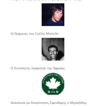
Οι δαίμονες του Carlos Monzón
Ο ξυπόλητος πρίγκιπας της Αφρικής
Ανανέωσε με Αναγέννηση Σφενδάμης ο Μιχαηλίδης