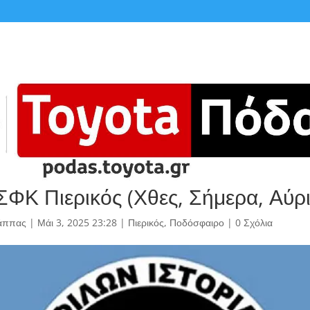
ΣΦΚ Πιερικός (Χθες, Σήμερα, Αύρι
άππας
|
Μάι 3, 2025 23:28
|
Πιερικός
,
Ποδόσφαιρο
|
0 Σχόλια