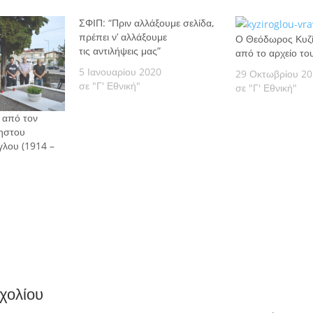
ΣΦΙΠ: “Πριν αλλάξουμε σελίδα,
πρέπει ν’ αλλάξουμε
Ο Θεόδωρος Κυζί
τις αντιλήψεις μας”
από το αρχείο το
5 Ιανουαρίου 2020
29 Οκτωβρίου 2
σε "Γ' Εθνική"
σε "Γ' Εθνική"
 από τον
νηστου
λου (1914 –
χολίου