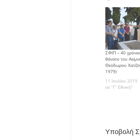
ΣΦΙΠ – 40 χρόνια
θάνατο του Αείμ
Θεόδωρου Χατζόγ
1979)
11 Ιουλίου 2019
σε "Γ' Εθνική"
Υποβολή Σ