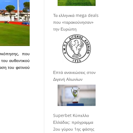
Τα ελληνικά mega deals
που «ταρακούνησαν»
την Ευρώπη
οσκόπησης, που
α του αυθεντικού
βαση του φετινού
Επτά ανανεώσεις στον
Διγενή Αλωνίων
Superbet Κύπελλο
Ελλάδας: πρόγραμμα
2ου γύρου 1ης φάσης