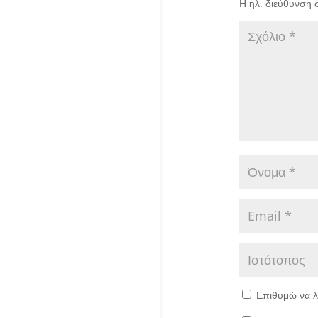
Η ηλ. διεύθυνση 
Επιθυμώ να λ