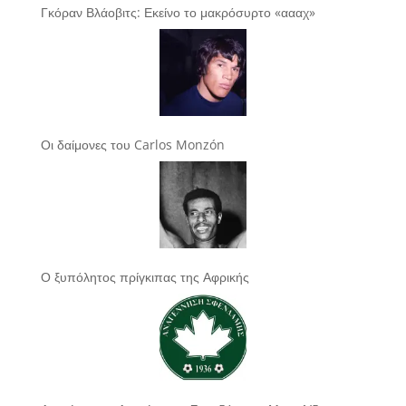
Γκόραν Βλάοβιτς: Εκείνο το μακρόσυρτο «αααχ»
Οι δαίμονες του Carlos Monzón
Ο ξυπόλητος πρίγκιπας της Αφρικής