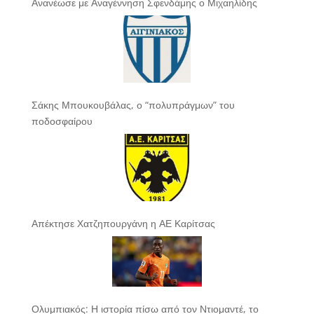
Ανανέωσε με Αναγέννηση Σφενδάμης ο Μιχαηλίδης
Σάκης Μπουκουβάλας, ο “πολυπράγμων” του
ποδοσφαίρου
Απέκτησε Χατζηπουργάνη η ΑΕ Καρίτσας
Ολυμπιακός: Η ιστορία πίσω από τον Ντιομαντέ, το