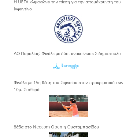
Η UEFA κλιμακώνει την πίεση για την απομάκρυνση του
Ινφαντίνο
ΑΟ Παραλίας: Φινάλε με δύο, ανακοίνωσε Σιδηρόπουλο
Φινάλε με 15η θέση του Σιφναίου στον προκριματικό των
10μ. Σταθερά
8άδα στο Neocom Open η Ουσταμπασίδου