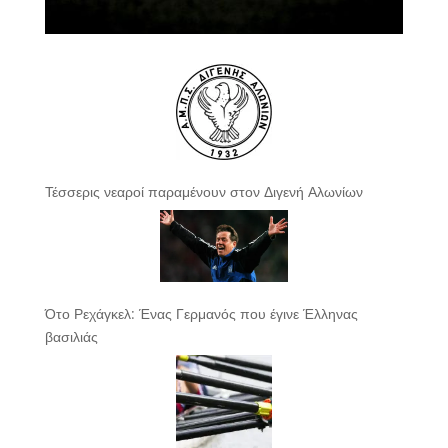
Τέσσερις νεαροί παραμένουν στον Διγενή Αλωνίων
Ότο Ρεχάγκελ: Ένας Γερμανός που έγινε Έλληνας
βασιλιάς