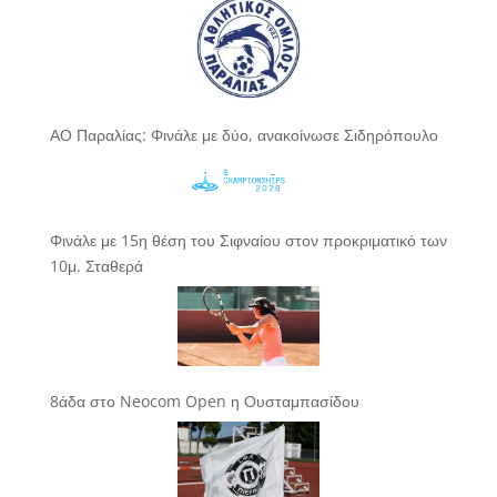
ΑΟ Παραλίας: Φινάλε με δύο, ανακοίνωσε Σιδηρόπουλο
Φινάλε με 15η θέση του Σιφναίου στον προκριματικό των
10μ. Σταθερά
8άδα στο Neocom Open η Ουσταμπασίδου