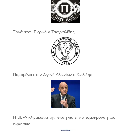
Ξανά στον Πιερικό ο Τσαγκαλίδης
Παραμένει στον Διγενή Αλωνίων ο Χωλίδης
Η UEFA κλιμακώνει την πίεση για την απομάκρυνση του
Ινφαντίνο