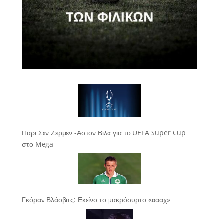
Παρί Σεν Ζερμέν -Άστον Βίλα για το UEFA Super Cup
στο Mega
Γκόραν Βλάοβιτς: Εκείνο το μακρόσυρτο «αααχ»