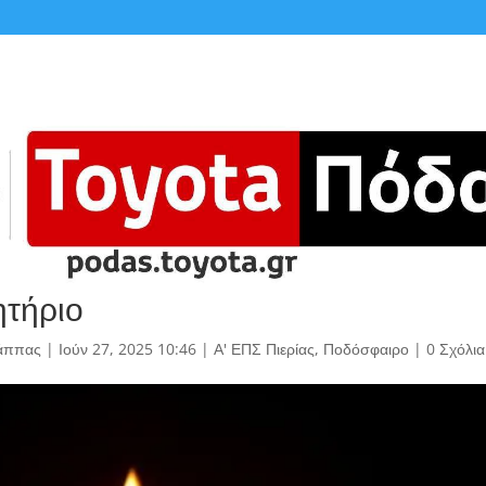
τήριο
άππας
|
Ιούν 27, 2025 10:46
|
Α' ΕΠΣ Πιερίας
,
Ποδόσφαιρο
|
0 Σχόλια