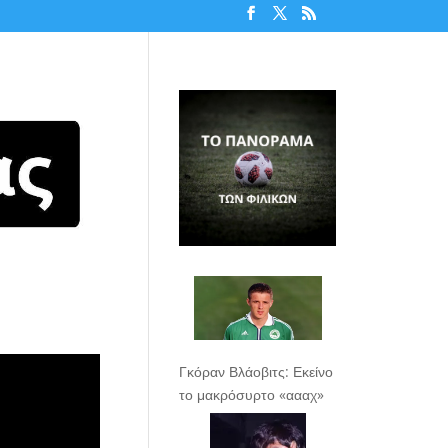
Γκόραν Βλάοβιτς: Εκείνο
το μακρόσυρτο «αααχ»