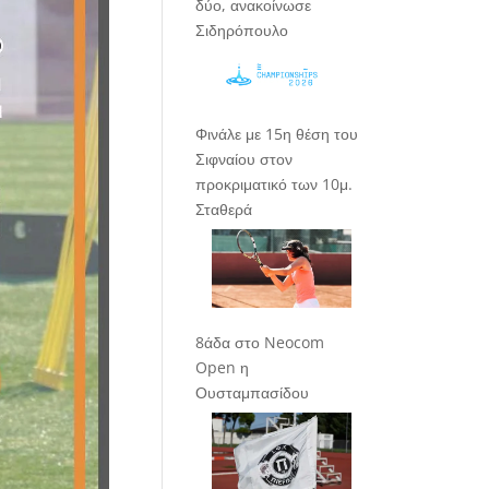
δύο, ανακοίνωσε
Σιδηρόπουλο
Φινάλε με 15η θέση του
Σιφναίου στον
προκριματικό των 10μ.
Σταθερά
8άδα στο Neocom
Open η
Ουσταμπασίδου