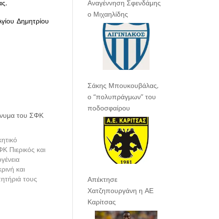
ας.
Αναγέννηση Σφενδάμης
ο Μιχαηλίδης
Αγίου Δημητρίου
Σάκης Μπουκουβάλας,
ο “πολυπράγμων” του
ποδοσφαίρου
ήνυμα του ΣΦΚ
κητικό
Κ Πιερικός και
ογένεια
κρινή και
ητήριά τους
Απέκτησε
Χατζηπουργάνη η ΑΕ
Καρίτσας