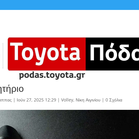
τήριο
άππας
|
Ιούν 27, 2025 12:29
|
Volley
,
Νίκη Αιγινίου
|
0 Σχόλια