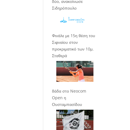
δύο, ανακοίνωσε
Σιδηρόπουλο
Φινάλε με 15η θέση του
Σιφναίου στον
προκριματικό των 10μ.
Σταθερά
8άδα στο Neocom
Open η
Ουσταμπασίδου