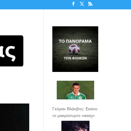
Γκόραν Βλάοβιτς: Εκείνο
το μακρόσυρτο «αααχ»