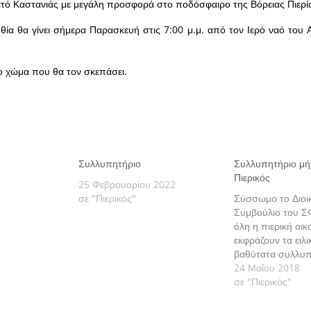
ετό Καστανιάς με μεγάλη προσφορά στο ποδόσφαιρο της Βόρειας Πιερί
θία θα γίνει σήμερα Παρασκευή στις 7:00 μ.μ. από τον Ιερό ναό του 
το χώμα που θα τον σκεπάσει.
Συλλυπητήριο
Συλλυπητήριο μ
Πιερικός
25 Φεβρουαρίου 2022
σε "Πιερικός"
Σύσσωμο το Διοι
Συμβούλιο του ΣΦ
όλη η πιερική οικ
εκφράζουν τα ειλι
βαθύτατα συλλυπ
προς...
24 Μαΐου 2018
σε "Πιερικός"