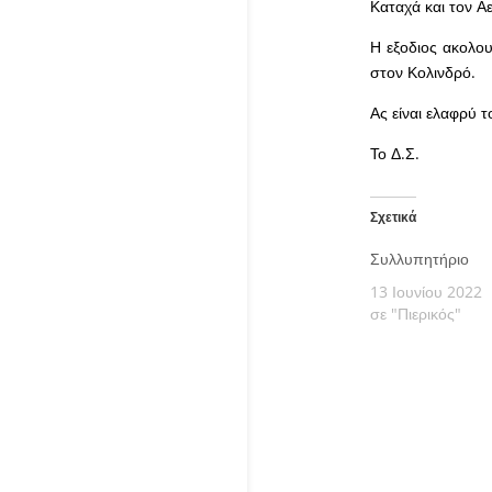
Καταχά και τον Α
Η εξοδιος ακολου
στον Κολινδρό.
Ας είναι ελαφρύ 
Το Δ.Σ.
Σχετικά
Συλλυπητήριο
13 Ιουνίου 2022
σε "Πιερικός"