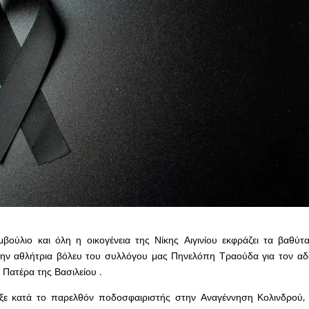
μβούλιο και όλη η οικογένεια της Νίκης Αιγινίου εκφράζει τα βαθύτατ
ην αθλήτρια βόλευ του συλλόγου μας Πηνελόπη Τραούδα για τον αδ
Πατέρα της Βασιλείου .
ε κατά το παρελθόν ποδοσφαιριστής στην Αναγέννηση Κολινδρού, 