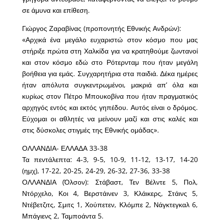
σε άμυνα και επίθεση.
Γιώργος Ζαραβίνας (προπονητής Εθνικής Ανδρών):
«Αρχικά ένα μεγάλο ευχαριστώ στον κόσμο που μας
στήριξε πρώτα στη Χαλκίδα για να κρατηθούμε ζωντανοί
και στον κόσμο εδώ στο Ρότερνταμ που ήταν μεγάλη
βοήθεια για εμάς. Συγχαρητήρια στα παιδιά. Δέκα ημέρες
ήταν απόλυτα συγκεντρωμένοι, μακριά απ’ όλα και
κυρίως στον Πέτρο Μπουκοβίνα που ήταν πραγματικός
αρχηγός εντός και εκτός γηπέδου. Αυτός είναι ο δρόμος.
Εύχομαι οι αθλητές να μείνουν μαζί και στις καλές και
στις δύσκολες στιγμές της Εθνικής ομάδας».
ΟΛΛΑΝΔΙΑ- ΕΛΛΑΔΑ 33-38
Τα πεντάλεπτα: 4-3, 9-5, 10-9, 11-12, 13-17, 14-20
(ημχ), 17-22, 20-25, 24-29, 26-32, 27-36, 33-38
ΟΛΛΑΝΔΙΑ (Όλσον): Στάβαστ, Τεν Βέλντε 5, Πολ,
Ντόρχελο, Κοι 4, Βερστάινεν 3, Κλάικερς, Στάινς 5,
Ντέβετζιτς, Σμιτς 1, Χούπετεν, Κλόμπε 2, Νάγκτεγκαλ 6,
Μπάγιενς 2, Ταμποάντα 5.