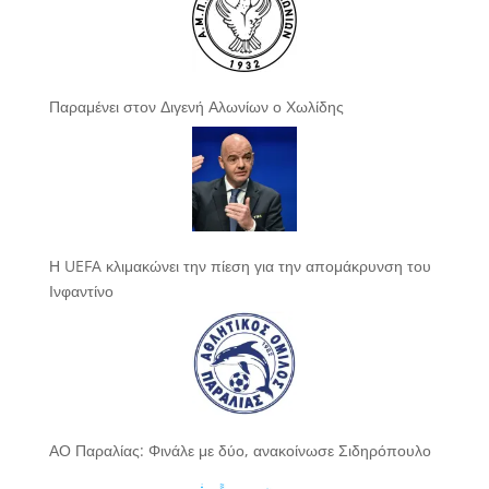
Παραμένει στον Διγενή Αλωνίων ο Χωλίδης
Η UEFA κλιμακώνει την πίεση για την απομάκρυνση του
Ινφαντίνο
ΑΟ Παραλίας: Φινάλε με δύο, ανακοίνωσε Σιδηρόπουλο