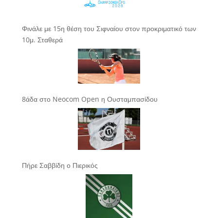
Φινάλε με 15η θέση του Σιφναίου στον προκριματικό των
10μ. Σταθερά
8άδα στο Neocom Open η Ουσταμπασίδου
Πήρε Σαββίδη ο Πιερικός