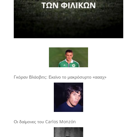
Γκόραν Βλάοβιτς: Εκείνο το μακρόσυρτο «αααχ»
Οι δαίμονες του Carlos Monzón