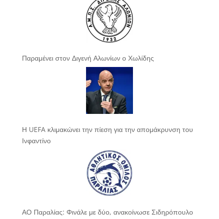
Παραμένει στον Διγενή Αλωνίων ο Χωλίδης
Η UEFA κλιμακώνει την πίεση για την απομάκρυνση του
Ινφαντίνο
ΑΟ Παραλίας: Φινάλε με δύο, ανακοίνωσε Σιδηρόπουλο