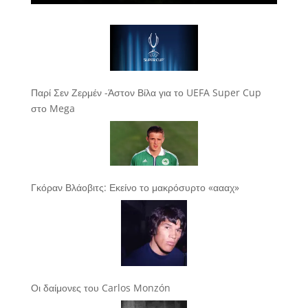
Παρί Σεν Ζερμέν -Άστον Βίλα για το UEFA Super Cup
στο Mega
Γκόραν Βλάοβιτς: Εκείνο το μακρόσυρτο «αααχ»
Οι δαίμονες του Carlos Monzón