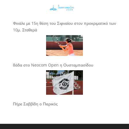
Φινάλε με 15η θέση του Σιφναίου στον προκριματικό των
10μ. Σταθερά
8άδα στο Neocom Open η Ουσταμπασίδου
Πήρε Σαββίδη ο Πιερικός