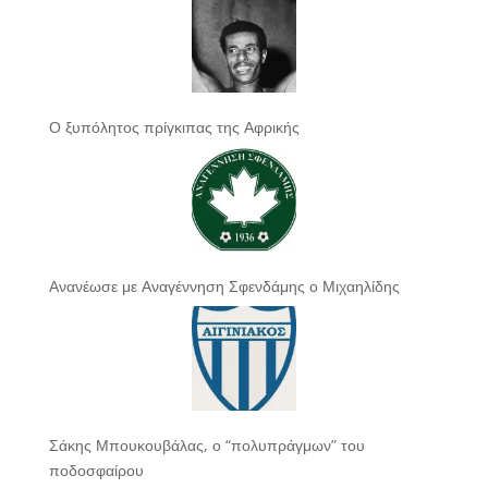
Ο ξυπόλητος πρίγκιπας της Αφρικής
Ανανέωσε με Αναγέννηση Σφενδάμης ο Μιχαηλίδης
Σάκης Μπουκουβάλας, ο “πολυπράγμων” του
ποδοσφαίρου