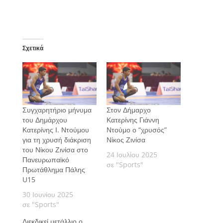
Σχετικά
Συγχαρητήριο μήνυμα
Στον Δήμαρχο
του Δημάρχου
Κατερίνης Γιάννη
Κατερίνης Ι. Ντούμου
Ντούμο ο “χρυσός”
για τη χρυσή διάκριση
Νίκος Ζινίσα
του Νίκου Ζινίσα στο
24 Ιουλίου 2025
Πανευρωπαϊκό
σε "Sports"
Πρωτάθλημα Πάλης
U15
30 Ιουνίου 2025
σε "Sports"
Διεκδικεί μετάλλιο ο