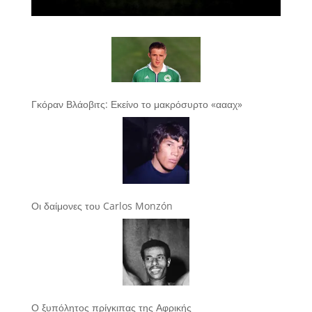
Γκόραν Βλάοβιτς: Εκείνο το μακρόσυρτο «αααχ»
Οι δαίμονες του Carlos Monzón
Ο ξυπόλητος πρίγκιπας της Αφρικής