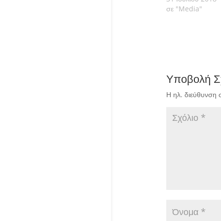
σε "Media"
Υποβολή Σ
Η ηλ. διεύθυνση 