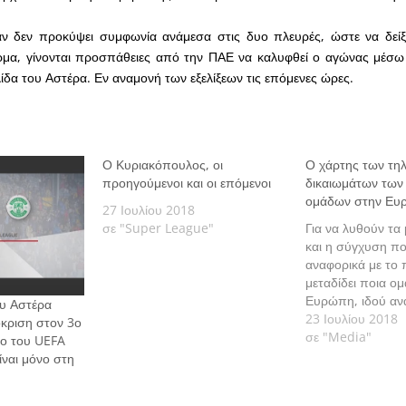
αν δεν προκύψει συμφωνία ανάμεσα στις δυο πλευρές, ώστε να δείξε
μα, γίνονται προσπάθειες από την ΠΑΕ να καλυφθεί ο αγώνας μέσω 
ίδα του Αστέρα. Εν αναμονή των εξελίξεων τις επόμενες ώρες.
Ο Κυριακόπουλος, οι
Ο χάρτης των τη
προηγούμενοι και οι επόμενοι
δικαιωμάτων των
ομάδων στην Ευ
27 Ιουλίου 2018
σε "Super League"
Για να λυθούν τα
και η σύγχυση πο
αναφορικά με το 
μεταδίδει ποια ο
Ευρώπη, ιδού ανα
υ Αστέρα
ισχύει μιας και α
23 Ιουλίου 2018
κριση στον 3ο
εβδομάδα…
σε "Media"
ρο του UEFA
ναι μόνο στη