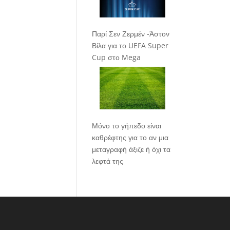
Παρί Σεν Ζερμέν -Άστον
Βίλα για το UEFA Super
Cup στο Mega
Μόνο το γήπεδο είναι
καθρέφτης για το αν μια
μεταγραφή άξιζε ή όχι τα
λεφτά της