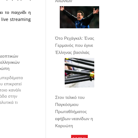
Αλωνίων
ι το παιχνίδι η
live streaming
Ότο Ρεχάγκελ: Ένας
Γερμανός που έγινε
Έλληνας βασιλιάς
λεοπτικών
 ελληνικών
ρώπη
 μπερδέματα
υ επικρατεί
ποιο κανάλι
μάδα στην
Στον τελικό του
λυτικά τι
Παγκόσμιου
πό αυτή την
Πρωταθλήματος
εφήβων-νεανίδων η
Καρυώτη