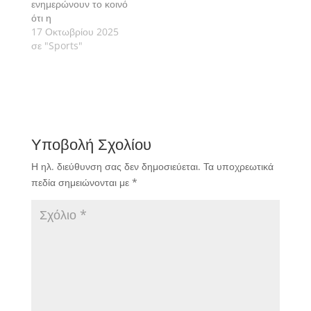
ενημερώνουν το κοινό
ότι η
προγραμματισμένη
17 Οκτωβρίου 2025
δράση για την Κυριακή
σε "Sports"
19 Οκτωβρίου
αναβάλλεται, λόγω της
πρόγνωσης του
καιρού, που κάνει λόγο
για βροχοπτώσεις την
ημέρα διεξαγωγής της
Υποβολή Σχολίου
εκδήλωσης.
Η ηλ. διεύθυνση σας δεν δημοσιεύεται.
Τα υποχρεωτικά
πεδία σημειώνονται με
*