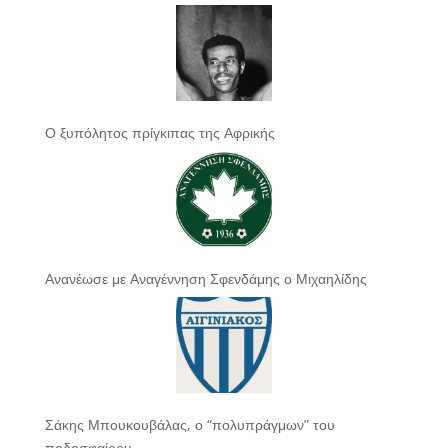
Ο ξυπόλητος πρίγκιπας της Αφρικής
Ανανέωσε με Αναγέννηση Σφενδάμης ο Μιχαηλίδης
Σάκης Μπουκουβάλας, ο “πολυπράγμων” του
ποδοσφαίρου