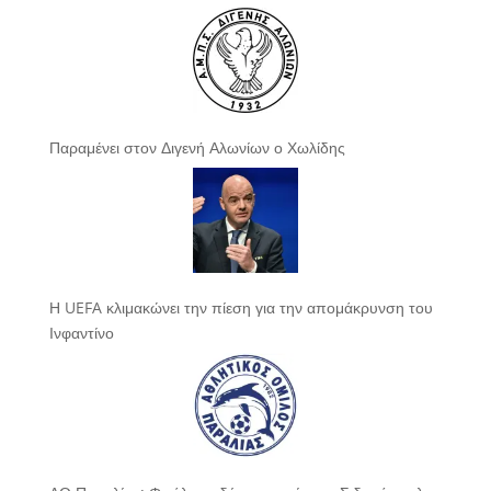
Παραμένει στον Διγενή Αλωνίων ο Χωλίδης
Η UEFA κλιμακώνει την πίεση για την απομάκρυνση του
Ινφαντίνο