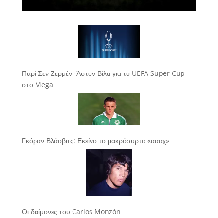
Παρί Σεν Ζερμέν -Άστον Βίλα για το UEFA Super Cup
στο Mega
Γκόραν Βλάοβιτς: Εκείνο το μακρόσυρτο «αααχ»
Οι δαίμονες του Carlos Monzón