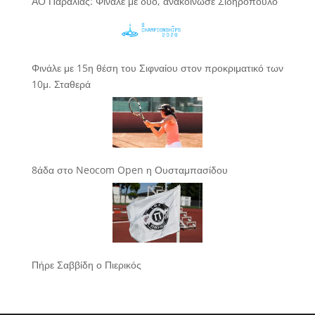
ΑΟ Παραλίας: Φινάλε με δύο, ανακοίνωσε Σιδηρόπουλο
Φινάλε με 15η θέση του Σιφναίου στον προκριματικό των
10μ. Σταθερά
8άδα στο Neocom Open η Ουσταμπασίδου
Πήρε Σαββίδη ο Πιερικός