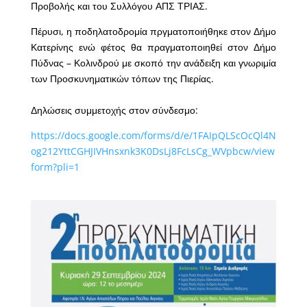
Προβολής και του Συλλόγου
ΑΠΣ ΤΡΙΑΣ.
Πέρυσι, η ποδηλατοδρομία πργματοποιήθηκε στον Δήμο
Κατερίνης ενώ φέτος θα πραγματοποιηθεί στον Δήμο
Πύδνας – Κολινδρού με σκοπό την ανάδειξη και γνωριμία
των Προσκυνηματικών τόπων της Πιερίας.
Δηλώσεις συμμετοχής στον σύνδεσμο:
https://docs.google.com/forms/d/e/1FAIpQLScOcQl4N
og212YttCGHJIVHnsxnk3K0DsLj8FcLsCg_WVpbcw/view
form?pli=1