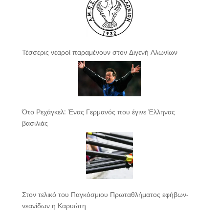
Τέσσερις νεαροί παραμένουν στον Διγενή Αλωνίων
Ότο Ρεχάγκελ: Ένας Γερμανός που έγινε Έλληνας
βασιλιάς
Στον τελικό του Παγκόσμιου Πρωταθλήματος εφήβων-
νεανίδων η Καρυώτη