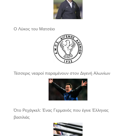
Ο Λύκος του Ματσέιο
Τέσσερις νεαροί παραμένουν στον Διγενή Αλωνίων
Ότο Ρεχάγκελ: Ένας Γερμανός που έγινε Έλληνας
βασιλιάς