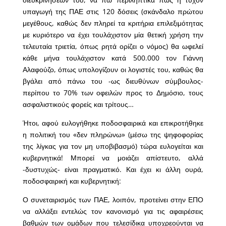
υπαγωγή της ΠΑΕ στις 120 δόσεις (σκάνδαλο πρώτου
μεγέθους, καθώς δεν πληρεί τα κριτήρια επιλεξιμότητας
με κυριότερο να έχει τουλάχιστον μία θετική χρήση την
τελευταία τριετία, όπως ρητά ορίζει ο νόμος) θα ωφελεί
κάθε μήνα τουλάχιστον κατά 500.000 τον Γιάννη
Αλαφούζο, όπως υπολογίζουν οι λογιστές του, καθώς θα
βγάλει από πάνω του -ως διευθύνων σύμβουλος-
περίπου το 70% των οφειλών προς το Δημόσιο, τους
ασφαλιστικούς φορείς και τρίτους…
Ήτοι, αφού ευλογήθηκε ποδοσφαιρικά και επικροτήθηκε
η πολιτική του «δεν πληρώνω» (μέσω της ψηφοφορίας
της λίγκας για τον μη υποβιβασμό) τώρα ευλογείται και
κυβερνητικά! Μπορεί να μοιάζει απίστευτο, αλλά
-δυστυχώς- είναι πραγματικό. Και έχει κι άλλη ουρά,
ποδοσφαιρική και κυβερνητική:
Ο συνεταιρισμός των ΠΑΕ, λοιπόν, προτείνει στην ΕΠΟ
να αλλάξει εντελώς τον κανονισμό για τις αφαιρέσεις
βαθμών των ομάδων που τελεσίδικα υποχρεούνται να