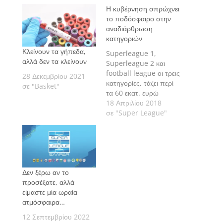
Η κυβέρνηση σπρώχνει
το ποδόσφαιρο στην
αναδιάρθρωση
κατηγοριών
Κλείνουν τα γήπεδα,
Superleague 1,
αλλά δεν τα κλείνουν
Superleague 2 και
football league οι τρεις
28 Δεκεμβρίου 2021
κατηγορίες, τάζει περί
σε "Basket"
τα 60 εκατ. ευρώ
ετησίως στις 36 ομάδες
18 Απριλίου 2018
μέσω ΕΡΤ ο
σε "Super League"
υφυπουργός
Αθλητισμού για να τις
πείσει να δεχθούν τις
αλλαγές και να
υλοποιήσουν το
Δεν ξέρω αν το
πείραμα.
προσέξατε, αλλά
είμαστε μία ωραία
ατμόσφαιρα…
12 Σεπτεμβρίου 2022