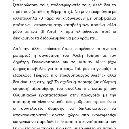
ξεπληρώσουν τους ποδοσφαιριστές τους αλλά δεν το
πράττουν (υπόθεση Βέμερ, π.χ.). Να μην τιμωρούνται με
αλλεπάλληλα -3 (άρα να κινδυνεύουν με υποβιβασμό
οπότε να… σέρνονται στην καταβολή των ποσών), αλλά
μόνο με ένα -3! Άπαξ -κι άμα πληρώνονται ποτέ οι
δικαιωμένοι τα δεδουλευμένα να μου γράψετε…
Από την άλλη, επίκειται όπως επιμένουν τα σχετικά
ρεπορτάζ η συνάντηση του Αλέξη Τσίπρα με τον
Δημήτρη Γιαννακόπουλο για το Athens Alive (έχω
ζωηρές αμφιβολίες για το ποιος… Τσίπρας το γνωρίζει -ο
εξάδελφος Γιώργος ή ο πρωθυπουργός Αλέξης- αλλά
δεν είναι της στιγμής)! Το σχέδιο εμπορικής (με αθλητική
επίφαση) αξιοποίησης του συνόλου της έκτασης των
Ολυμπιακών εγκαταστάσεων στην Καλογρέζα με την
απαίτηση να γίνουν νομοθετικές ρυθμίσεις προκειμένου
οι συντελεστές δόμησης να διπλασιαστούν, να
αποχαρακτηριστούν αρκετοί χώροι από «κοινοφελείς»
και γενικά να παραδοθεί η έκταση στο κονσόρτσιουμ των
ξένων εταιριών προκειμένου μαζί με το φιλέτο να πάρει ο