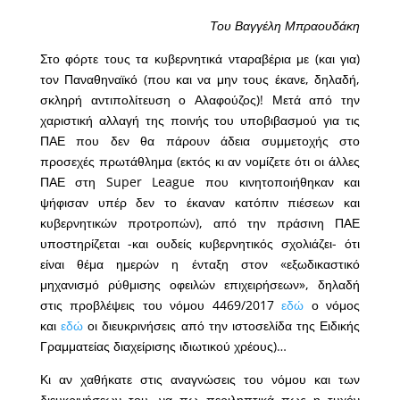
Του Βαγγέλη Μπραουδάκη
Στο φόρτε τους τα κυβερνητικά νταραβέρια με (και για)
τον Παναθηναϊκό (που και να μην τους έκανε, δηλαδή,
σκληρή αντιπολίτευση ο Αλαφούζος)! Μετά από την
χαριστική αλλαγή της ποινής του υποβιβασμού για τις
ΠΑΕ που δεν θα πάρουν άδεια συμμετοχής στο
προσεχές πρωτάθλημα (εκτός κι αν νομίζετε ότι οι άλλες
ΠΑΕ στη Super League που κινητοποιήθηκαν και
ψήφισαν υπέρ δεν το έκαναν κατόπιν πιέσεων και
κυβερνητικών προτροπών), από την πράσινη ΠΑΕ
υποστηρίζεται -και ουδείς κυβερνητικός σχολιάζει- ότι
είναι θέμα ημερών η ένταξη στον «εξωδικαστικό
μηχανισμό ρύθμισης οφειλών επιχειρήσεων», δηλαδή
στις προβλέψεις του νόμου 4469/2017
εδώ
ο νόμος
και
εδώ
οι διευκρινήσεις από την ιστοσελίδα της Ειδικής
Γραμματείας διαχείρισης ιδιωτικού χρέους)…
Κι αν χαθήκατε στις αναγνώσεις του νόμου και των
διευκρινήσεων του, να πω περιληπτικά πως η τυχόν