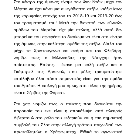
Στο κέντρο της άμυνας είχαμε τον Φαν Ντάικ μέχρι τον
Μάρτιο να έχει κάνει μια αψεγάδιαστη σεζόν, ισάξια ίσως
της κορυφαίας εποχής του το 2018-19 και 2019-20 έως
τον τραυματισμό του! Μετά την διακοπή των εθνικών
ομάδων του Μαρτίου είχε μία πτώση, αλλά αυτό δεν
μπορεί να του αφαιρέσει το δικαίωμα να είναι στο κέντρο
της άμυνας στην καλύτερη ομάδα της σεζόν. Δίπλα του
μέχρι τα Χριστούγεννα και ακόμα και τον Φλεβάρη
νομίζω πως ο Μιλένκοβιτς της Νότιγχαμ ήταν
απίστευτος. Επίσης, έκανε μια καλή σεζόν και ο
Γκάμπριελ της Αρσεναλ, που μόλις τραυματίστηκε
κατάλαβαν όλοι πόσο σημαντικός είναι για την ομάδα
του Αρτέτα. Η επιλογή μου όμως, στο τέλος της ημέρας,
είναι ο Σέρβος της Φόρεστ.
Στα χαφ νομίζω πως ο παίκτης που δικαιούται την
παρουσία του εκεί είναι η αποκάλυψη από πλευράς
Λίβερπουλ στο ρόλο του «εξαριού» και η πιο σημαντική
συμβολή του Σλοτ στην αλλαγή τρόπου παιχνιδιού των
πρωταθλητών: ο Χράφενμπερχ. Ειδικά το αγωνιστικό