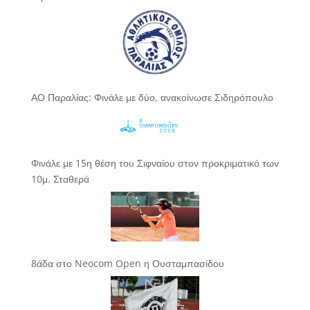
ΑΟ Παραλίας: Φινάλε με δύο, ανακοίνωσε Σιδηρόπουλο
Φινάλε με 15η θέση του Σιφναίου στον προκριματικό των
10μ. Σταθερά
8άδα στο Neocom Open η Ουσταμπασίδου