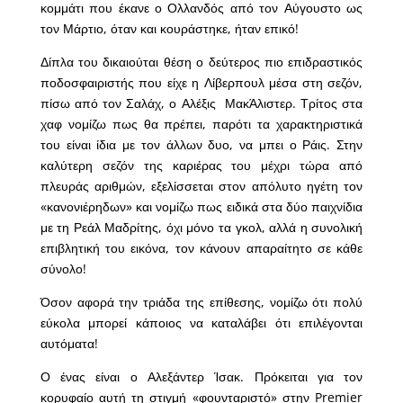
κομμάτι που έκανε ο Ολλανδός από τον Αύγουστο ως
τον Μάρτιο, όταν και κουράστηκε, ήταν επικό!
Δίπλα του δικαιούται θέση ο δεύτερος πιο επιδραστικός
ποδοσφαιριστής που είχε η Λίβερπουλ μέσα στη σεζόν,
πίσω από τον Σαλάχ, ο Αλέξις ΜακΆλιστερ. Τρίτος στα
χαφ νομίζω πως θα πρέπει, παρότι τα χαρακτηριστικά
του είναι ίδια με τον άλλων δυο, να μπει ο Ράις. Στην
καλύτερη σεζόν της καριέρας του μέχρι τώρα από
πλευράς αριθμών, εξελίσσεται στον απόλυτο ηγέτη τον
«κανονιέρηδων» και νομίζω πως ειδικά στα δύο παιχνίδια
με τη Ρεάλ Μαδρίτης, όχι μόνο τα γκολ, αλλά η συνολική
επιβλητική του εικόνα, τον κάνουν απαραίτητο σε κάθε
σύνολο!
Όσον αφορά την τριάδα της επίθεσης, νομίζω ότι πολύ
εύκολα μπορεί κάποιος να καταλάβει ότι επιλέγονται
αυτόματα!
Ο ένας είναι ο Αλεξάντερ Ίσακ. Πρόκειται για τον
κορυφαίο αυτή τη στιγμή «φουνταριστό» στην Premier