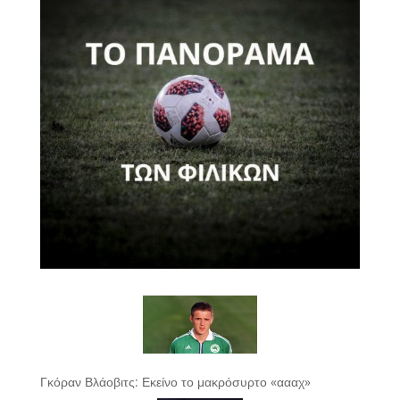
Γκόραν Βλάοβιτς: Εκείνο το μακρόσυρτο «αααχ»