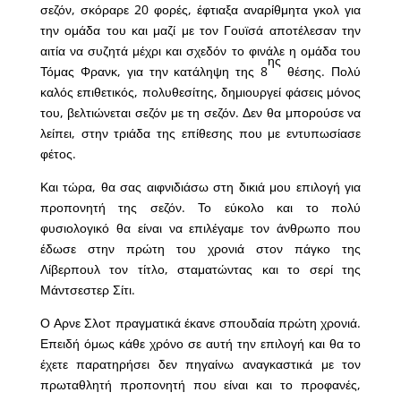
σεζόν, σκόραρε 20 φορές, έφτιαξα αναρίθμητα γκολ για
την ομάδα του και μαζί με τον Γουϊσά αποτέλεσαν την
αιτία να συζητά μέχρι και σχεδόν το φινάλε η ομάδα του
ης
Τόμας Φρανκ, για την κατάληψη της 8
θέσης. Πολύ
καλός επιθετικός, πολυθεσίτης, δημιουργεί φάσεις μόνος
του, βελτιώνεται σεζόν με τη σεζόν. Δεν θα μπορούσε να
λείπει, στην τριάδα της επίθεσης που με εντυπωσίασε
φέτος.
Και τώρα, θα σας αιφνιδιάσω στη δικιά μου επιλογή για
προπονητή της σεζόν. Το εύκολο και το πολύ
φυσιολογικό θα είναι να επιλέγαμε τον άνθρωπο που
έδωσε στην πρώτη του χρονιά στον πάγκο της
Λίβερπουλ τον τίτλο, σταματώντας και το σερί της
Μάντσεστερ Σίτι.
Ο Αρνε Σλοτ πραγματικά έκανε σπουδαία πρώτη χρονιά.
Επειδή όμως κάθε χρόνο σε αυτή την επιλογή και θα το
έχετε παρατηρήσει δεν πηγαίνω αναγκαστικά με τον
πρωταθλητή προπονητή που είναι και το προφανές,