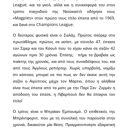
League, και τα γκολ, αλλά και η συνεισφορά του στον
τρόπο παιχνιδιού της Νιούκαστλ οδήγησε τους
«Magpies» στον πρώτο τους τίτλο έπειτα από το 1969,
και ξανά στο Champions League.
Ο δεύτερος φυσικά είναι ο Σαλάχ. Πρώτος σκόρερ στο
πρωτάθλημα, πρώτος σε ασίστ, με σύνολο 47, έπιασε
τον Σίρερ και τον Κόουλ που το είχαν κάνει σε σεζόν 42
αγώνων πριν 30 χρόνια. Επίσης, πήρε τα βραβεία ως
παίκτης της χρονιάς, και από τους συναδέλφους του, και
από τους Άγγλους ρεπόρτερ. Χωρίς υπερβολή, νομίζω
ότι κάποιος μπορεί να πει πως αν δεν έκανε αυτή την
σεζόν ο Αιγύπτιος μέχρι τον Μάρτιο, όπου η αλήθεια
είναι πως έπειτα από τα ματς με την Παρί Σεν Ζερμέν η
απόδοση του έπεσε, η Λίβερπουλ δεν θα έπαιρνε τον
τίτλο!
Ο τρίτος είναι ο Μπράιαν Εμπουεμό. Ο επιθετικός της
Μπρέντφορντ, που με τη συνολική του παρουσία στην
χρονιά, δικαιούται μία θέση. Πραγματοποίησε εξαιρετική