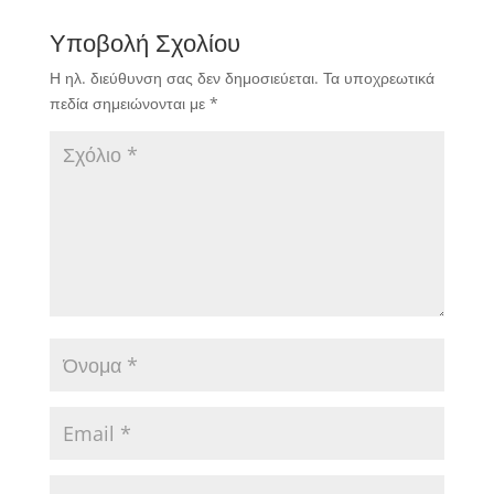
όμως είναι το υπέροχο
Υποβολή Σχολίου
σε τέτοιες περιστάσεις
και υποθετικές
Η ηλ. διεύθυνση σας δεν δημοσιεύεται.
Τα υποχρεωτικά
ενδεκάδες.
πεδία σημειώνονται με
*