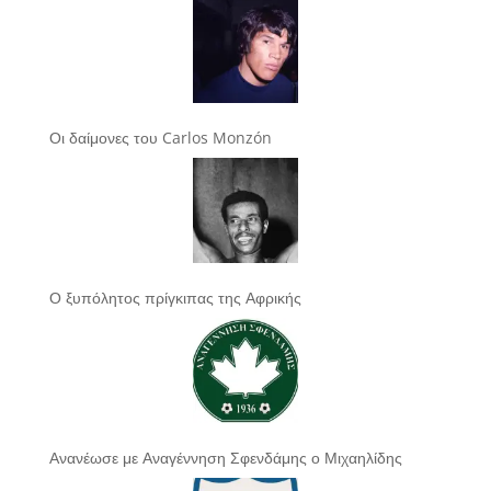
Οι δαίμονες του Carlos Monzón
Ο ξυπόλητος πρίγκιπας της Αφρικής
Ανανέωσε με Αναγέννηση Σφενδάμης ο Μιχαηλίδης