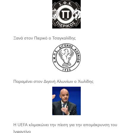
Ξανά στον Πιερικό ο Τσαγκαλίδης
Παραμένει στον Διγενή Αλωνίων ο Χωλίδης
Η UEFA κλιμακώνει την πίεση για την απομάκρυνση του
Ινφαντίνο