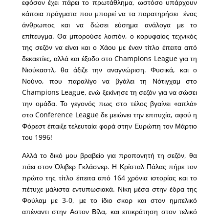
εφόσον έχει πάρει το πρωτάθλημα, ωστόσο υπάρχουν
κάποια πράγματα που μπορεί να τα παρατηρήσει ένας
άνθρωπος και να δώσει εύσημα ανάλογα με το
επίτευγμα. Θα μπορούσε λοιπόν, ο κορυφαίος τεχνικός
της σεζόν να είναι και ο Χάου με έναν τίτλο έπειτα από
δεκαετίες, αλλά και έξοδο στο Champions League για τη
Νιούκαστλ, θα άξιζε την αναγνώριση. Φυσικά, και ο
Νούνο, που παραλίγο να βγάλει τη Νότιγχαμ στο
Champions League, ενώ ξεκίνησε τη σεζόν για να σώσει
την ομάδα. Το γεγονός πως στο τέλος βγαίνει «απλά»
στο Conference League δε μειώνει την επιτυχία, αφού η
Φόρεστ έπαιξε τελευταία φορά στην Ευρώπη τον Μάρτιο
του 1996!
Αλλά το δικό μου βραβείο για προπονητή τη σεζόν, θα
πάει στον Όλιβερ Γκλάσνερ. Η Κρίσταλ Πάλας πήρε τον
πρώτο της τίτλο έπειτα από 164 χρόνια ιστορίας και το
πέτυχε μάλιστα εντυπωσιακά. Νίκη μέσα στην έδρα της
Φούλαμ με 3-0, με το ίδιο σκορ και στον ημιτελικό
απέναντι στην Αστον Βίλα, και επικράτηση στον τελικό