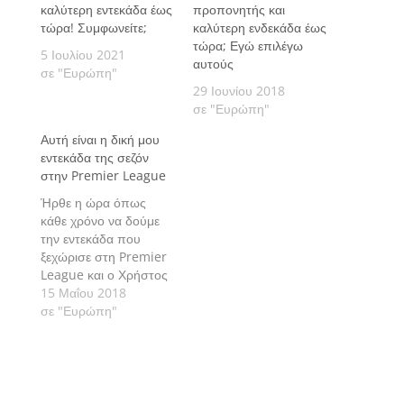
καλύτερη εντεκάδα έως
προπονητής και
τώρα! Συμφωνείτε;
καλύτερη ενδεκάδα έως
τώρα; Εγώ επιλέγω
5 Ιουλίου 2021
αυτούς
σε "Ευρώπη"
29 Ιουνίου 2018
σε "Ευρώπη"
Αυτή είναι η δική μου
εντεκάδα της σεζόν
στην Premier League
Ήρθε η ώρα όπως
κάθε χρόνο να δούμε
την εντεκάδα που
ξεχώρισε στη Premier
League και ο Χρήστος
Σωτηρακόπουλος
15 Μαΐου 2018
ξέροντας πως σε
σε "Ευρώπη"
κάποιες επιλογές θα
υπάρχουν ενστάσεις
διαλέγει μια ομάδα που
θα κέρδιζε τον
οποιονδήποτε! Αυτό