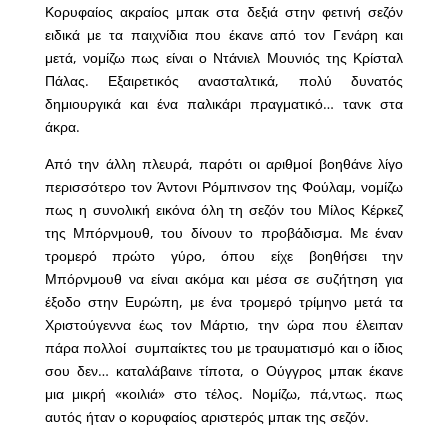
Κορυφαίος ακραίος μπακ στα δεξιά στην φετινή σεζόν
ειδικά με τα παιχνίδια που έκανε από τον Γενάρη και
μετά, νομίζω πως είναι ο Ντάνιελ Μουνιός της Κρίσταλ
Πάλας. Εξαιρετικός ανασταλτικά, πολύ δυνατός
δημιουργικά και ένα παλικάρι πραγματικό… τανκ στα
άκρα.
Από την άλλη πλευρά, παρότι οι αριθμοί βοηθάνε λίγο
περισσότερο τον Άντονι Ρόμπινσον της Φούλαμ, νομίζω
πως η συνολική εικόνα όλη τη σεζόν του Μίλος Κέρκεζ
της Μπόρνμουθ, του δίνουν το προβάδισμα. Με έναν
τρομερό πρώτο γύρο, όπου είχε βοηθήσει την
Μπόρνμουθ να είναι ακόμα και μέσα σε συζήτηση για
έξοδο στην Ευρώπη, με ένα τρομερό τρίμηνο μετά τα
Χριστούγεννα έως τον Μάρτιο, την ώρα που έλειπαν
πάρα πολλοί συμπαίκτες του με τραυματισμό και ο ίδιος
σου δεν… καταλάβαινε τίποτα, ο Ούγγρος μπακ έκανε
μια μικρή «κοιλιά» στο τέλος. Νομίζω, πά,ντως. πως
αυτός ήταν ο κορυφαίος αριστερός μπακ της σεζόν.