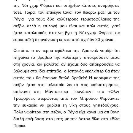
της Νότιγχαμ Φόρεστ και υπήρξαν κάποιες αντιρρήσεις
τότε. Τώρα, τον επιλέγω ξανά, τον θεωρώ μαζί με τον
Ράγια για τους δύο καλύτερους τερματοφύλακες της
σεζόν, αλλά η επιλογή μου είναι και πάλι αυτός, γιατί
ήταν καταλυτικός στο να βγει η Νότιγχαμ Φόρεστ σε
ευρωπαϊκή διοργάνωση έπειτα από σχεδόν 30 χρόνια.
Ωστόσο, στον τερματοφύλακα της Άρσεναλ νομίζω ότι
πηγαίνει το βραβείο της καλύτερης αποκρούσεις μέσα
στη χρονιά, και μάλιστα, αν είχαμε δύο αποκρούσεις να
βάλουμε στο ίδιο επίπεδο, ο Ισπανός γκολκίπερ θα ήταν
αυτός που θα έπαιρνε διπλό βραβείο! Η κορυφαία της
σεζόν ήταν στο τελευταίο λεπτό στις καθυστερήσεις,
απέναντι στη Μάντσεστερ Γιουνάιτεντ στο «Ολντ
Τράφορντ», στερώντας από τον Μπρούνο Φερνάντες
την ευκαιρία να χαρίσει τη νίκη στους γηπεδούχους.
Πολύ νωρίτερα στη σεζόν, ο Ράγια είχε κάνει μια απίθανη
διπλή επέμβαση στο ματς με την Αστον Βίλα στο «Βίλα
Παρκ».