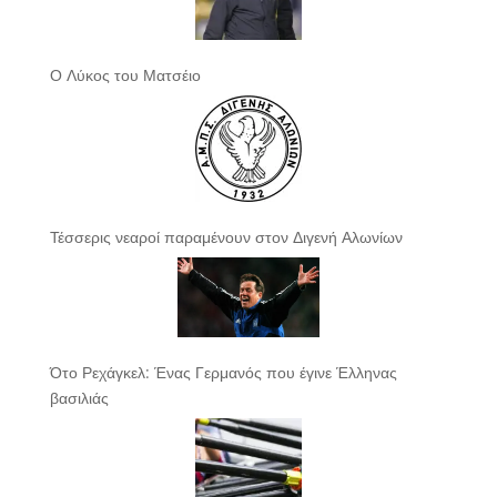
Ο Λύκος του Ματσέιο
Τέσσερις νεαροί παραμένουν στον Διγενή Αλωνίων
Ότο Ρεχάγκελ: Ένας Γερμανός που έγινε Έλληνας
βασιλιάς