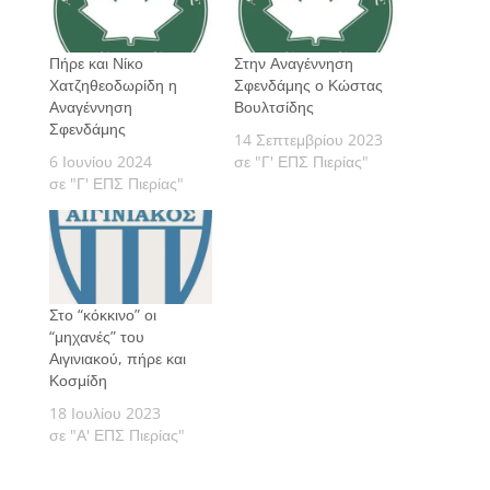
Πήρε και Νίκο
Στην Αναγέννηση
Χατζηθεοδωρίδη η
Σφενδάμης ο Κώστας
Αναγέννηση
Βουλτσίδης
Σφενδάμης
14 Σεπτεμβρίου 2023
6 Ιουνίου 2024
σε "Γ' ΕΠΣ Πιερίας"
σε "Γ' ΕΠΣ Πιερίας"
Στο “κόκκινο” οι
“μηχανές” του
Αιγινιακού, πήρε και
Κοσμίδη
18 Ιουλίου 2023
σε "Α' ΕΠΣ Πιερίας"