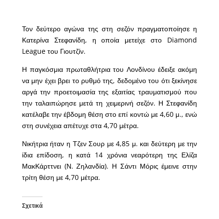
Τον δεύτερο αγώνα της στη σεζόν πραγματοποίησε η
Κατερίνα Στεφανίδη, η οποία μετείχε στο Diamond
League του Γιουτζίν.
Η παγκόσμια πρωταθλήτρια του Λονδίνου έδειξε ακόμη
να μην έχει βρει το ρυθμό της, δεδομένο του ότι ξεκίνησε
αργά την προετοιμασία της εξαιτίας τραυματισμού που
την ταλαιπώρησε μετά τη χειμερινή σεζόν. Η Στεφανίδη
κατέλαβε την έβδομη θέση στο επί κοντώ με 4,60 μ., ενώ
στη συνέχεια απέτυχε στα 4,70 μέτρα.
Νικήτρια ήταν η Τζεν Σουρ με 4,85 μ. και δεύτερη με την
ίδια επίδοση, η κατά 14 χρόνια νεαρότερη της Ελίζα
ΜακΚάρττνει (Ν. Ζηλανδία). Η Σάντι Μόρις έμεινε στην
τρίτη θέση με 4,70 μέτρα.
Σχετικά