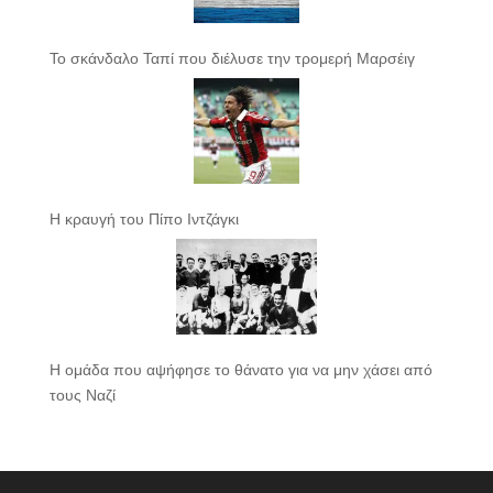
Το σκάνδαλο Ταπί που διέλυσε την τρομερή Μαρσέιγ
Η κραυγή του Πίπο Ιντζάγκι
Η ομάδα που αψήφησε το θάνατο για να μην χάσει από
τους Ναζί