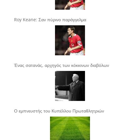
Roy Keane: Σαν πύρινο παράγγελμα
Ένας σατανάς, αρχηγός των κόκκινων διαβόλων
Ο εμπνευστής του Κυπέλλου Πρωταθλητριών