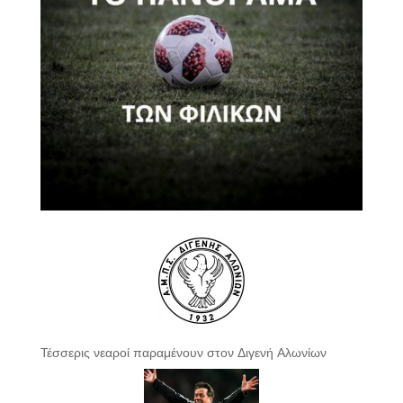
Τέσσερις νεαροί παραμένουν στον Διγενή Αλωνίων