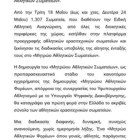
Αθλητικών Σωματείων».
Από την Τρίτη 18 Μαΐου (έως και χτες, Δευτέρα 24
Μαΐου) 1.307 Σωματεία, που διαθέτουν την Ειδική
Αθλητική Αναγνώριση, από όλες τις διοικητικές
περιφέρειες της χώρας, εισήλθαν στην πλατφόρμα
προεγγραφής αθλητικών ερασιτεχνικών σωματείων και
ξεκίνησαν τις διαδικασίες υποβολής της αίτησης ένταξής
τους στο «Μητρώο Αθλητικών Σωματείων».
Η δημιουργία του «Μητρώου Αθλητικών Σωματείων», ως
προπαρασκευαστικό στάδιο του καινοτόμου
εγχειρήματος της δημιουργίας «Μητρώου Αθλητικών
Φορέων», απόρροια της συνεργασίας του Υφυπουργείου
Αθλητισμού με το Υπουργείο Ψηφιακής Διακυβέρνησης,
θα καταγράψει για πρώτη φορά στην Ελλάδα το ακριβές
σύνολο των αθλητικών ερασιτεχνικών σωματείων.
Μια διαδικασία διαφανής, δυναμική, συνεχώς
ανανεούμενη, χωρίς ημερομηνία λήξης. Ένα «Μητρώο
Αθλητικών Φορέων» όπου γονείς, αθλητές, παράγοντες