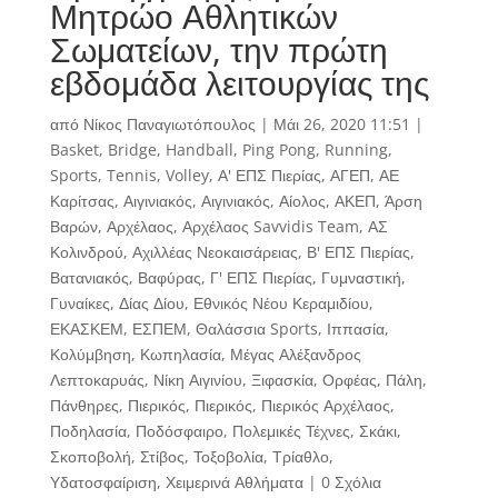
Μητρώο Αθλητικών
Σωματείων, την πρώτη
εβδομάδα λειτουργίας της
από
Νίκος Παναγιωτόπουλος
|
Μάι 26, 2020 11:51
|
Basket
,
Bridge
,
Handball
,
Ping Pong
,
Running
,
Sports
,
Tennis
,
Volley
,
Α' ΕΠΣ Πιερίας
,
ΑΓΕΠ
,
ΑΕ
Καρίτσας
,
Αιγινιακός
,
Αιγινιακός
,
Αίολος
,
ΑΚΕΠ
,
Άρση
Βαρών
,
Αρχέλαος
,
Αρχέλαος Savvidis Team
,
ΑΣ
Κολινδρού
,
Αχιλλέας Νεοκαισάρειας
,
Β' ΕΠΣ Πιερίας
,
Βατανιακός
,
Βαφύρας
,
Γ' ΕΠΣ Πιερίας
,
Γυμναστική
,
Γυναίκες
,
Δίας Δίου
,
Εθνικός Νέου Κεραμιδίου
,
ΕΚΑΣΚΕΜ
,
ΕΣΠΕΜ
,
Θαλάσσια Sports
,
Ιππασία
,
Κολύμβηση
,
Κωπηλασία
,
Μέγας Αλέξανδρος
Λεπτοκαρυάς
,
Νίκη Αιγινίου
,
Ξιφασκία
,
Ορφέας
,
Πάλη
,
Πάνθηρες
,
Πιερικός
,
Πιερικός
,
Πιερικός Αρχέλαος
,
Ποδηλασία
,
Ποδόσφαιρο
,
Πολεμικές Τέχνες
,
Σκάκι
,
Σκοποβολή
,
Στίβος
,
Τοξοβολία
,
Τρίαθλο
,
Υδατοσφαίριση
,
Χειμερινά Αθλήματα
|
0 Σχόλια