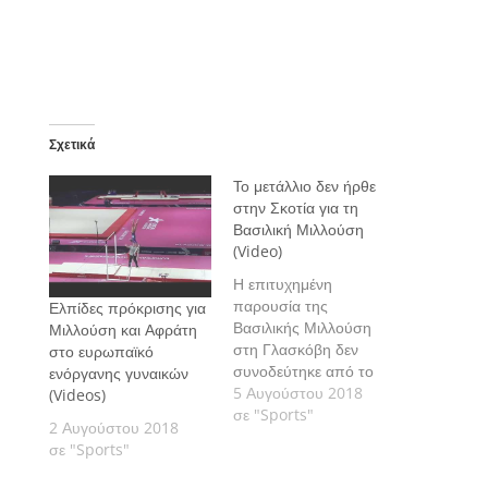
Σχετικά
Το μετάλλιο δεν ήρθε
στην Σκοτία για τη
Βασιλική Μιλλούση
(Video)
Η επιτυχημένη
παρουσία της
Ελπίδες πρόκρισης για
Βασιλικής Μιλλούση
Μιλλούση και Αφράτη
στη Γλασκόβη δεν
στο ευρωπαϊκό
συνοδεύτηκε από το
ενόργανης γυναικών
πολυπόθητο μετάλλιο
5 Αυγούστου 2018
(Videos)
για την Ελληνίδα
σε "Sports"
2 Αυγούστου 2018
πρωταθλήτρια, η οποία
σε "Sports"
κατέκτησε την 8η θέση
στον τελικό της δοκού