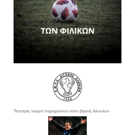
Τέσσερις νεαροί παραμένουν στον Διγενή Αλωνίων