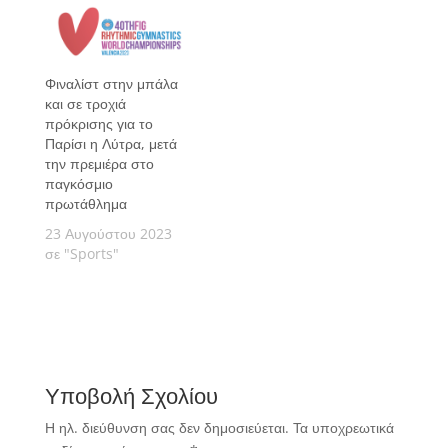
ισορροπίας, κατά την
τελευταία ημέρα του
ευρωπαϊκού
πρωταθλήματος
Φιναλίστ στην μπάλα
ενόργανης γυμναστικής
και σε τροχιά
γυναικών, στη
πρόκρισης για το
Γλασκόβη.
Παρίσι η Λύτρα, μετά
την πρεμιέρα στο
παγκόσμιο
πρωτάθλημα
23 Αυγούστου 2023
σε "Sports"
Υποβολή Σχολίου
Η ηλ. διεύθυνση σας δεν δημοσιεύεται.
Τα υποχρεωτικά