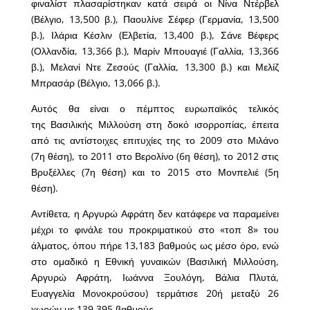
φιναλίστ πλασαρίστηκαν κατά σειρά οι Νίνα Ντέρβελ
(Βέλγιο, 13,500 β.), Παουλίνε Σέφερ (Γερμανία, 13,500
β.), Ιλάρια Κέσλιν (Ελβετία, 13,400 β.), Σάνε Βέφερς
(Ολλανδία, 13,366 β.), Μαρίν Μπουαγιέ (Γαλλία, 13,366
β.), Μελανί Ντε Ζεσούς (Γαλλία, 13,300 β.) και Μελίζ
Μπρασάρ (Βέλγιο, 13,066 β.).
Αυτός θα είναι ο πέμπτος ευρωπαϊκός τελικός
της Βασιλικής Μιλλούση στη δοκό ισορροπίας, έπειτα
από τις αντίστοιχες επιτυχίες της το 2009 στο Μιλάνο
(7η θέση), το 2011 στο Βερολίνο (6η θέση), το 2012 στις
Βρυξέλλες (7η θέση) και το 2015 στο Μονπελιέ (5η
θέση).
Αντίθετα, η Αργυρώ Αφράτη δεν κατάφερε να παραμείνει
μέχρι το φινάλε του προκριματικού στο «τοπ 8» του
άλματος, όπου πήρε 13,183 βαθμούς ως μέσο όρο, ενώ
στο ομαδικό η Εθνική γυναικών (Βασιλική Μιλλούση,
Αργυρώ Αφράτη, Ιωάννα Ξουλόγη, Βάλια Πλυτά,
Ευαγγελία Μονοκρούσου) τερμάτισε 20ή μεταξύ 26
χωρών με 139,395 βαθμούς.