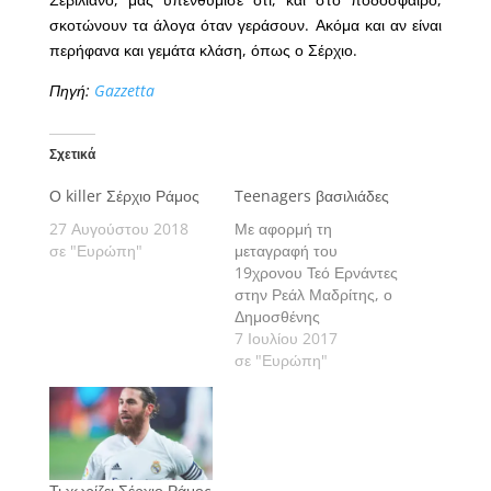
σκοτώνουν τα άλογα όταν γεράσουν. Ακόμα και αν είναι
περήφανα και γεμάτα κλάση, όπως ο Σέρχιο.
Πηγή:
Gazzetta
Σχετικά
Ο killer Σέρχιο Ράμος
Teenagers βασιλιάδες
27 Αυγούστου 2018
Με αφορμή τη
σε "Ευρώπη"
μεταγραφή του
19χρονου Τεό Ερνάντες
στην Ρεάλ Μαδρίτης, ο
Δημοσθένης
Γεωργακόπουλος
7 Ιουλίου 2017
θυμάται πέντε
σε "Ευρώπη"
ποδοσφαιριστές, που
«έλαμψαν» στο
Μπερναμπέου πριν καν
γίνουν 20 ετών.
Τι χωρίζει Σέρχιο Ράμος