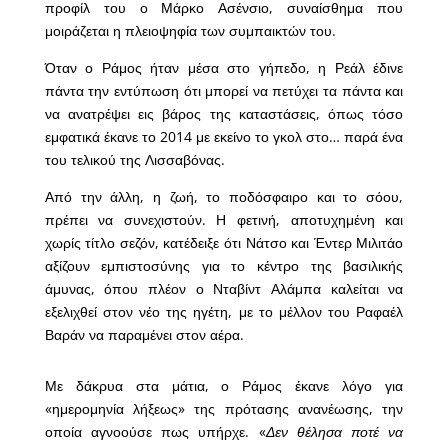
προφίλ του ο Μάρκο Ασένσιο, συναίσθημα που
μοιράζεται η πλειοψηφία των συμπαικτών του.
Όταν ο Ράμος ήταν μέσα στο γήπεδο, η Ρεάλ έδινε
πάντα την εντύπωση ότι μπορεί να πετύχει τα πάντα και
να ανατρέψει εις βάρος της καταστάσεις, όπως τόσο
εμφατικά έκανε το 2014 με εκείνο το γκολ στο… παρά ένα
του τελικού της Λισσαβόνας.
Από την άλλη, η ζωή, το ποδόσφαιρο και το σόου,
πρέπει να συνεχιστούν. Η φετινή, αποτυχημένη και
χωρίς τίτλο σεζόν, κατέδειξε ότι Νάτσο και Έντερ Μιλιτάο
αξίζουν εμπιστοσύνης για το κέντρο της βασιλικής
άμυνας, όπου πλέον ο Νταβίντ Αλάμπα καλείται να
εξελιχθεί στον νέο της ηγέτη, με το μέλλον του Ραφαέλ
Βαράν να παραμένει στον αέρα.
Με δάκρυα στα μάτια, ο Ράμος έκανε λόγο για
«ημερομηνία λήξεως» της πρότασης ανανέωσης, την
οποία αγνοούσε πως υπήρχε. «
Δεν θέλησα ποτέ να