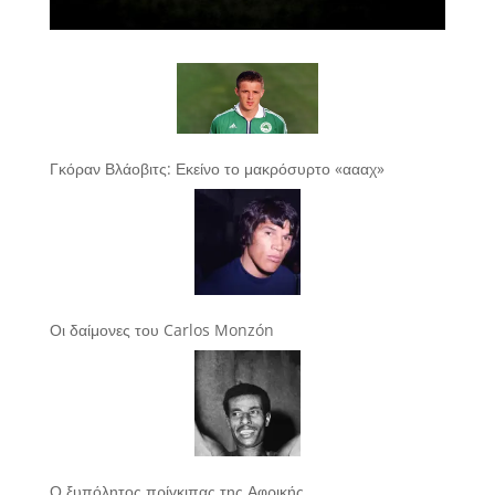
Γκόραν Βλάοβιτς: Εκείνο το μακρόσυρτο «αααχ»
Οι δαίμονες του Carlos Monzón
Ο ξυπόλητος πρίγκιπας της Αφρικής