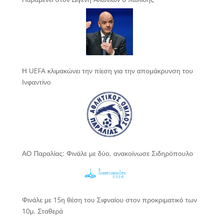
Η UEFA κλιμακώνει την πίεση για την απομάκρυνση του
Ινφαντίνο
ΑΟ Παραλίας: Φινάλε με δύο, ανακοίνωσε Σιδηρόπουλο
Φινάλε με 15η θέση του Σιφναίου στον προκριματικό των
10μ. Σταθερά