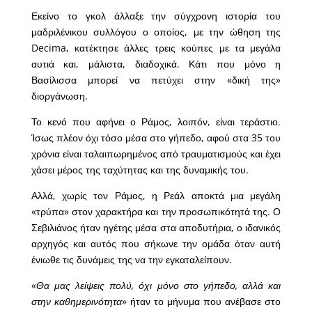
Εκείνο το γκολ άλλαξε την σύγχρονη ιστορία του
μαδριλένικου συλλόγου ο οποίος, με την ώθηση της
Decima, κατέκτησε άλλες τρεις κούπες με τα μεγάλα
αυτιά και, μάλιστα, διαδοχικά. Κάτι που μόνο η
Βασίλισσα μπορεί να πετύχει στην «δική της»
διοργάνωση.
Το κενό που αφήνει ο Ράμος, λοιπόν, είναι τεράστιο.
Ίσως πλέον όχι τόσο μέσα στο γήπεδο, αφού στα 35 του
χρόνια είναι ταλαιπωρημένος από τραυματισμούς και έχει
χάσει μέρος της ταχύτητας και της δυναμικής του.
Αλλά, χωρίς τον Ράμος, η Ρεάλ αποκτά μια μεγάλη
«τρύπα» στον χαρακτήρα και την προσωπικότητά της. Ο
Σεβιλιάνος ήταν ηγέτης μέσα στα αποδυτήρια, ο ιδανικός
αρχηγός και αυτός που σήκωνε την ομάδα όταν αυτή
ένιωθε τις δυνάμεις της να την εγκαταλείπουν.
«
Θα μας λείψεις πολύ, όχι μόνο στο γήπεδο, αλλά και
στην καθημερινότητα
» ήταν το μήνυμα που ανέβασε στο