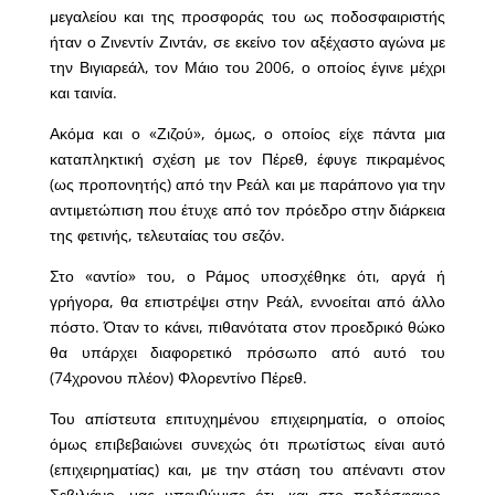
μεγαλείου και της προσφοράς του ως ποδοσφαιριστής
ήταν ο Ζινεντίν Ζιντάν, σε εκείνο τον αξέχαστο αγώνα με
την Βιγιαρεάλ, τον Μάιο του 2006, ο οποίος έγινε μέχρι
και ταινία.
Ακόμα και ο «Ζιζού», όμως, ο οποίος είχε πάντα μια
καταπληκτική σχέση με τον Πέρεθ, έφυγε πικραμένος
(ως προπονητής) από την Ρεάλ και με παράπονο για την
αντιμετώπιση που έτυχε από τον πρόεδρο στην διάρκεια
της φετινής, τελευταίας του σεζόν.
Στο «αντίο» του, ο Ράμος υποσχέθηκε ότι, αργά ή
γρήγορα, θα επιστρέψει στην Ρεάλ, εννοείται από άλλο
πόστο. Όταν το κάνει, πιθανότατα στον προεδρικό θώκο
θα υπάρχει διαφορετικό πρόσωπο από αυτό του
(74χρονου πλέον) Φλορεντίνο Πέρεθ.
Του απίστευτα επιτυχημένου επιχειρηματία, ο οποίος
όμως επιβεβαιώνει συνεχώς ότι πρωτίστως είναι αυτό
(επιχειρηματίας) και, με την στάση του απέναντι στον
Σεβιλιάνο, μας υπενθύμισε ότι, και στο ποδόσφαιρο,