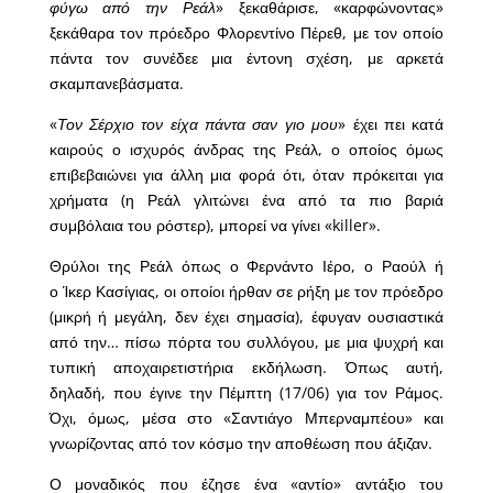
φύγω από την Ρεάλ
» ξεκαθάρισε, «καρφώνοντας»
ξεκάθαρα τον πρόεδρο Φλορεντίνο Πέρεθ, με τον οποίο
πάντα τον συνέδεε μια έντονη σχέση, με αρκετά
σκαμπανεβάσματα.
«
Τον Σέρχιο τον είχα πάντα σαν γιο μου
» έχει πει κατά
καιρούς ο ισχυρός άνδρας της Ρεάλ, ο οποίος όμως
επιβεβαιώνει για άλλη μια φορά ότι, όταν πρόκειται για
χρήματα (η Ρεάλ γλιτώνει ένα από τα πιο βαριά
συμβόλαια του ρόστερ), μπορεί να γίνει «killer».
Θρύλοι της Ρεάλ όπως ο Φερνάντο Ιέρο, ο Ραούλ ή
ο Ίκερ Κασίγιας, οι οποίοι ήρθαν σε ρήξη με τον πρόεδρο
(μικρή ή μεγάλη, δεν έχει σημασία), έφυγαν ουσιαστικά
από την… πίσω πόρτα του συλλόγου, με μια ψυχρή και
τυπική αποχαιρετιστήρια εκδήλωση. Όπως αυτή,
δηλαδή, που έγινε την Πέμπτη (17/06) για τον Ράμος.
Όχι, όμως, μέσα στο «Σαντιάγο Μπερναμπέου» και
γνωρίζοντας από τον κόσμο την αποθέωση που άξιζαν.
Ο μοναδικός που έζησε ένα «αντίο» αντάξιο του