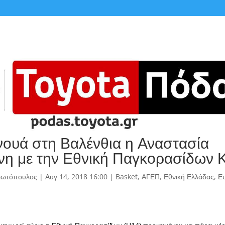
νουά στη Βαλένθια η Αναστασία
η με την Εθνική Παγκορασίδων 
γιωτόπουλος
|
Αυγ 14, 2018 16:00
|
Basket
,
ΑΓΕΠ
,
Εθνική Ελλάδας
,
Ε