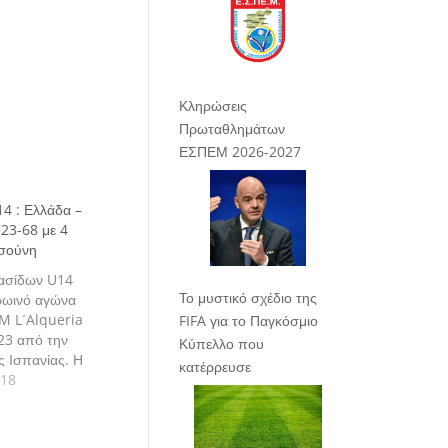
Κληρώσεις
Πρωταθλημάτων
ΕΣΠΕΜ 2026-2027
4 : Ελλάδα –
 23-68 με 4
οσούνη
ασίδων U14
Το μυστικό σχέδιο της
ρωινό αγώνα
M L´Alqueria
FIFA για το Παγκόσμιο
23 από την
Κύπελλο που
ς Ισπανίας. Η
κατέρρευσε
τωπίσει την
018
έσεις 5-6 στις