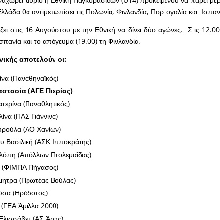
αναχωρεί αύριο η Εθνική Παγκορασίδων (U14) προκειμένου να πάρει μέ
Ελλάδα θα αντιμετωπίσει τις Πολωνία, Φινλανδία, Πορτογαλία και Ισπαν
ζει στις 16 Αυγούστου με την Εθνική να δίνει δύο αγώνες. Στις 12.00
Ισπανία και το απόγευμα (19.00) τη Φινλανδία.
νικής αποτελούν οι:
ίνα (Παναθηναϊκός)
στασία (ΑΓΕ Πιερίας)
τερίνα (Παναθλητικός)
ίνα (ΠΑΣ Γιάννινα)
ρούλα (ΑΟ Χανίων)
 Βασιλική (ΑΣΚ Ιπποκράτης)
ελόπη (Απόλλων Πτολεμαΐδας)
 (ΦΙΜΠΑ Πήγασος)
ητρα (Πρωτέας Βούλας)
σα (Ηρόδοτος)
 (ΓΕΑ Άμιλλα 2000)
Ελισσάβετ (ΑΣ Άρης)