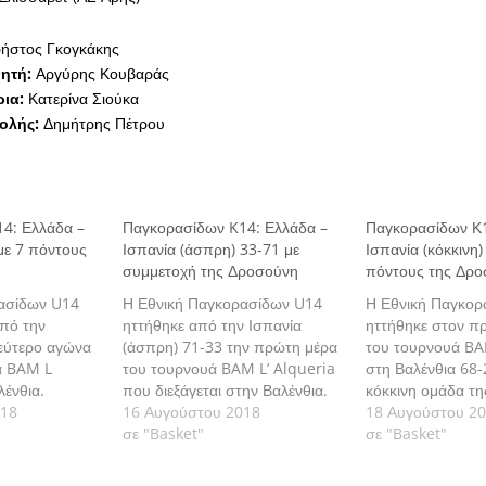
ήστος Γκογκάκης
ητή:
Αργύρης Κουβαράς
ια:
Κατερίνα Σιούκα
ολής:
Δημήτρης Πέτρου
4: Ελλάδα –
Παγκορασίδων K14: Ελλάδα –
Παγκορασίδων Κ1
με 7 πόντους
Ισπανία (άσπρη) 33-71 με
Ισπανία (κόκκινη)
συμμετοχή της Δροσούνη
πόντους της Δρ
ασίδων U14
Η Εθνική Παγκορασίδων U14
Η Εθνική Παγκορ
από την
ηττήθηκε από την Ισπανία
ηττήθηκε στον π
δεύτερο αγώνα
(άσπρη) 71-33 την πρώτη μέρα
του τουρνουά BA
ά BAM L
του τουρνουά BAM L’ Alqueria
στη Βαλένθια 68-
λένθια.
που διεξάγεται στην Βαλένθια.
κόκκινη ομάδα τη
018
16 Αυγούστου 2018
Ελλάδα θα αντιμε
18 Αυγούστου 2
σε "Basket"
Πολωνία για τις θ
σε "Basket"
18.00.