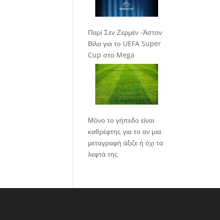
Παρί Σεν Ζερμέν -Άστον
Βίλα για το UEFA Super
Cup στο Mega
Μόνο το γήπεδο είναι
καθρέφτης για το αν μια
μεταγραφή άξιζε ή όχι τα
λεφτά της