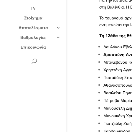
Για την Ισπανία 
στη Βαλένθια. Η 
TV
Στοίχημα
Το τουρνουά αρχί
αντιμετωίσει την 
Αποτελέσματα
Τη 12άδα της Εθ
Βαθμολογίες
Δαυλάκου Εβελ
Επικοινωνία
Δροσούνη Ανα
Μπαξεβάνου Κα
Χρηστάκη Αγγελ
Παπαδάκη Σταυ
Αθανασοπούλου
Βασιλείου Πην
Πέτροβα Μαρία
Μανουσέλη Δήμ
Μανουκάκη Χρύ
Γκατζιώλη Ζωή
Καρβουνιάδου 