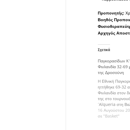
Προπονητής:
Χρ
Βοηθός Προπον
Φυσιοθεραπεύτρ
Αρχηγός Αποστ
Σχετικά
Παγκορασίδων K1
Φινλανδία 32-69 
της Δροσούνη
H Εθνική Παγκορ
ηττήθηκε 69-32 
Φινλανδία στον 
της στο τουρνου
´Alqueria στη Βα
16 Αυγούστου 2
σε "Basket"