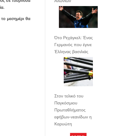
ρος σε τουρνουά
Αλωνίων
ία.
 το μεσημέρι θα
Ότο Ρεχάγκελ: Ένας
Γερμανός που έγινε
Έλληνας βασιλιάς
Στον τελικό του
Παγκόσμιου
Πρωταθλήματος
εφήβων-νεανίδων η
Καρυώτη