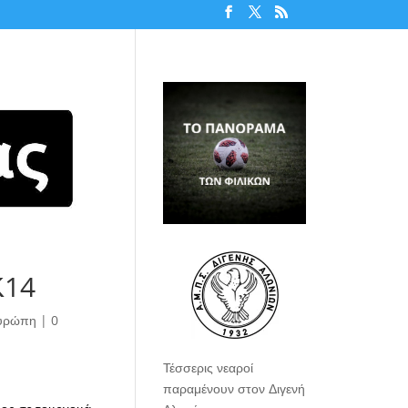
Κ14
υρώπη
|
0
Τέσσερις νεαροί
παραμένουν στον Διγενή