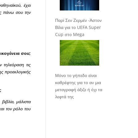
αθηναϊκού, έχει
άς πάνω σου την
Παρί Σεν Ζερμέν -Άστον
Βίλα για το UEFA Super
Cup στο Mega
ικογένεια σου;
ν τηλεόραση τις
της προεκλογικής
Μόνο το γήπεδο είναι
καθρέφτης για το αν μια
μεταγραφή άξιζε ή όχι τα
;
λεφτά της
βιβλία, μάλιστα
και τον ρόλο του