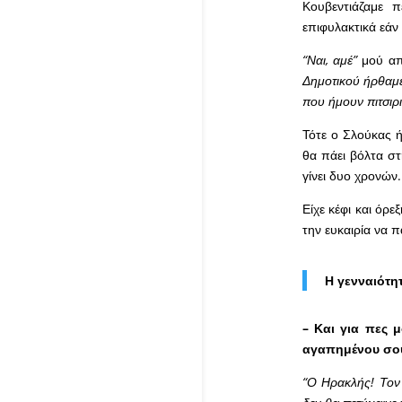
Κουβεντιάζαμε 
επιφυλακτικά εάν 
“Ναι, αμέ”
μού απ
Δημοτικού ήρθαμε
που ήμουν πιτσιρι
Τότε ο Σλούκας 
θα πάει βόλτα στ
γίνει δυο χρονών.
Είχε κέφι και όρ
την ευκαιρία να 
Η γενναιότη
– Και για πες 
αγαπημένου σου
“Ο Ηρακλής! Τον 