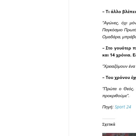
– Τι άλλο βλέπε
“Αγώνες, όχι μό
Παγκόσμιο Πρωτάθ
Ομαδάρα, μπράβο
– Στο γουότερ π
και 14 χρόνια.
“Χρειαζόμουν ένα
– Του χρόνου έ
“Πρώτα ο Θεός, 
προκριθούμε”.
Πηγή:
Sport 24
Σχετικά