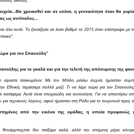
 τόσους άθλους”.
οιχεία…Θα χρειασθεί και σε εσένα, η γενναιότητα όταν θα γυρίσ
ίας ως αντίπαλος…
ναι όλα αυτά. Το ξανάζησα σε έναν βαθμό το 2015 όταν επέστρεψα με 
πιακό”.
 τώρα για τον Σπανούλη”
πανούλης για το γκαλά και για την τελετή της απόσυρσης της φαν
ς ότι είμαστε τσακωμένοι; Με τον Μπίλη μιλάω συχνά, ήμασταν συμπ
την Εθνική, περάσαμε πολλά μαζί. Τι να λέμε τώρα για τον Σπανούλ
 τι κατάφερε; Αυτά είναι στοιχειώδη και αυτονόητα. Για να απαντήσω σ
για τεχνικούς λόγους, αφού ήμασταν στη Ρόδο για το τουρνουά προς τι
ιστημένος από την εικόνα της ομάδας, η οποία προφανώς 
η Φενέρμπαχτσε δεν παίξαμε καλά, αλλά την επόμενη μέρα κόντ