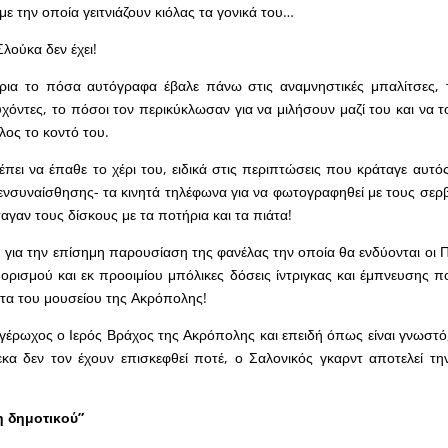
με την οποία γειτνιάζουν κιόλας τα γονικά του…
λούκα δεν έχει!
τήρια το πόσα αυτόγραφα έβαλε πάνω στις αναμνηστικές μπαλίτσες, 
χόντες, το πόσοι τον περικύκλωσαν για να μιλήσουν μαζί του και να τ
λος το κοντό του.
ει να έπαθε το χέρι του, ειδικά στις περιπτώσεις που κράταγε αυτός
ενσυναίσθησης- τα κινητά τηλέφωνα για να φωτογραφηθεί με τους σερβ
αγαν τους δίσκους με τα ποτήρια και τα πιάτα!
 για την επίσημη παρουσίαση της φανέλας την οποία θα ενδύονται οι Π
ξ ορισμού και εκ προοιμίου μπόλικες δόσεις ίντριγκας και έμπνευσης π
τα του μουσείου της Ακρόπολης!
αγέρωχος ο Ιερός Βράχος της Ακρόπολης και επειδή όπως είναι γνωστό
κα δεν τον έχουν επισκεφθεί ποτέ, ο Σαλονικός γκαρντ αποτελεί τη
η δημοτικού”