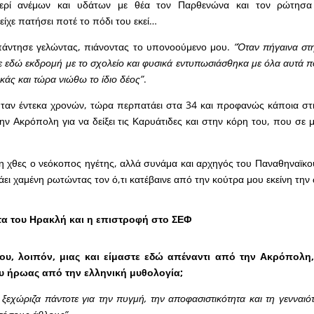
περί ανέμων και υδάτων με θέα τον Παρθενώνα και τον ρώτησα 
είχε πατήσει ποτέ το πόδι του εκεί…
άντησε γελώντας, πιάνοντας το υπονοούμενο μου.
“Όταν πήγαινα στη
 εδώ εκδρομή με το σχολείο και φυσικά εντυπωσιάσθηκα με όλα αυτά πο
κάς και τώρα νιώθω το ίδιο δέος”
.
ήταν έντεκα χρονών, τώρα περπατάει στα 34 και προφανώς κάποια στ
ην Ακρόπολη για να δείξει τις Καρυάτιδες και στην κόρη του, που σε 
εξη χθες ο νεόκοπος ηγέτης, αλλά συνάμα και αρχηγός του Παναθηναϊκο
πάει χαμένη ρωτώντας τον ό,τι κατέβαινε από την κούτρα μου εκείνη τη
τα του Ηρακλή και η επιστροφή στο ΣΕΦ
μου, λοιπόν, μιας και είμαστε εδώ απέναντι από την Ακρόπολη
 ήρωας από την ελληνική μυθολογία;
ξεχώριζα πάντοτε για την πυγμή, την αποφασιστικότητα και τη γενναιό