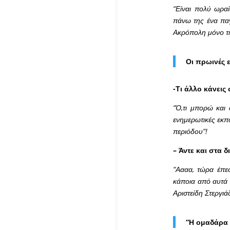
“Είναι πολύ ωραί
πάνω της ένα παγ
Ακρόπολη μόνο τι
Οι πρωινές 
-Τι άλλο κάνεις
“Ό,τι μπορώ και 
ενημερωτικές εκπο
περιόδου”!
– Άντε και στα 
“Αααα, τώρα έπεσ
κάποια από αυτά 
Αριστείδη Στεργιά
“Η ομαδάρα 