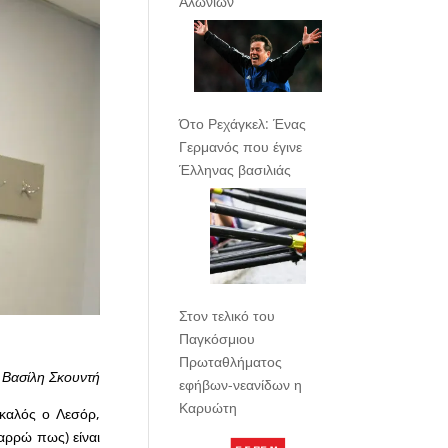
Αλωνίων
Ότο Ρεχάγκελ: Ένας
Γερμανός που έγινε
Έλληνας βασιλιάς
Στον τελικό του
Παγκόσμιου
Πρωταθλήματος
 Βασίλη Σκουντή
εφήβων-νεανίδων η
Καρυώτη
καλός ο Λεσόρ,
αρρώ πως) είναι