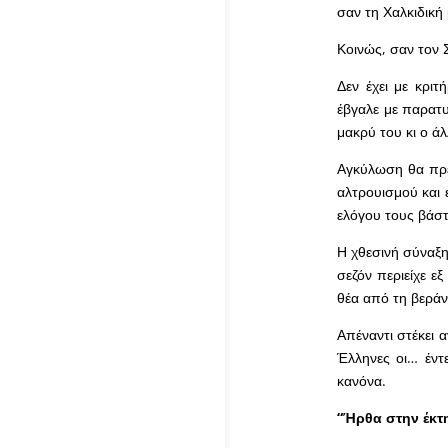
σαν τη Χαλκιδική 
Κοινώς, σαν τον Σ
Δεν έχει με κρι
έβγαλε με παρατυ
μακρύ του κι ο άλ
Αγκύλωση θα πρέπ
αλτρουισμού και 
ελόγου τους βάστ
Η χθεσινή σύναξη
σεζόν περιείχε ε
θέα από τη βεράν
Απέναντι στέκει 
Έλληνες οι… έντε
κανόνα.
“Ήρθα στην έκτ