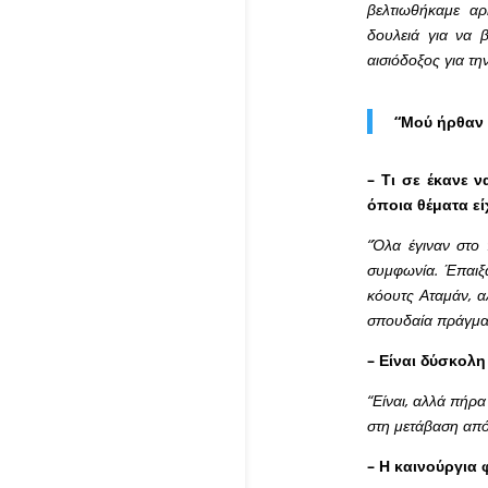
βελτιωθήκαμε αρ
δουλειά για να 
αισιόδοξος για τη
“Μού ήρθαν 
– Τι σε έκανε 
όποια θέματα εί
“Όλα έγιναν στο
συμφωνία. Έπαιξα
κόουτς Αταμάν, α
σπουδαία πράγμα
– Είναι δύσκολη
“Είναι, αλλά πήρ
στη μετάβαση από
– Η καινούργια 