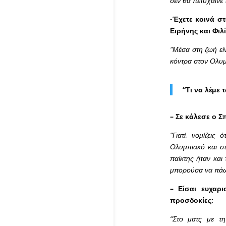
δεν θα πετύχαινε
-Έχετε κοινά στ
Ειρήνης και Φιλ
“Μέσα στη ζωή εί
κόντρα στον Ολυμ
“Τι να λέμε
– Σε κάλεσε ο Σ
“Γιατί, νομίζει
Ολυμπιακό και σ
παίκτης ήταν και
μπορούσα να πάω 
– Είσαι ευχαρ
προσδοκίες;
“Στο ματς με τ