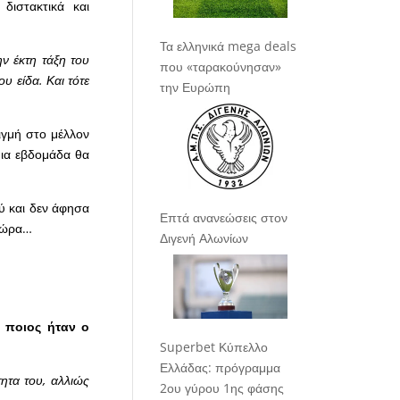
διστακτικά και
Τα ελληνικά mega deals
ν έκτη τάξη του
που «ταρακούνησαν»
υ είδα. Και τότε
την Ευρώπη
ιγμή στο μέλλον
μια εβδομάδα θα
ύ και δεν άφησα
Επτά ανανεώσεις στον
ν ώρα…
Διγενή Αλωνίων
, ποιος ήταν ο
Superbet Κύπελλο
Ελλάδας: πρόγραμμα
τητα του, αλλιώς
2ου γύρου 1ης φάσης