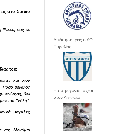
εις στο Στάδιο
τη Φενέρμπαχτσε
Απέκτησε τρεις ο ΑΟ
Παραλίας
έλας του;
αίκτες και στον
η; Πόσο μεγάλος
Η πατρογονική σχέση
την ερώτηση, δεν
στον Αιγινιακό
μήν του Γκάλη”.
γεννά μεγάλες
ρα στη Μακάμπι