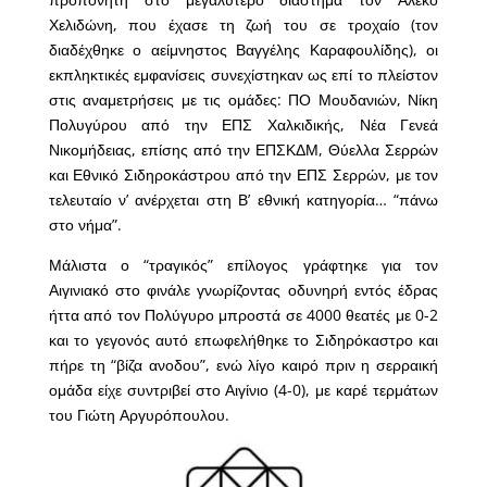
Χελιδώνη, που έχασε τη ζωή του σε τροχαίο (τον
διαδέχθηκε ο αείμνηστος Βαγγέλης Καραφουλίδης), οι
εκπληκτικές εμφανίσεις συνεχίστηκαν ως επί το πλείστον
στις αναμετρήσεις με τις ομάδες: ΠΟ Μουδανιών, Νίκη
Πολυγύρου από την ΕΠΣ Χαλκιδικής, Νέα Γενεά
Νικομήδειας, επίσης από την ΕΠΣΚΔΜ, Θύελλα Σερρών
και Εθνικό Σιδηροκάστρου από την ΕΠΣ Σερρών, με τον
τελευταίο ν’ ανέρχεται στη Β’ εθνική κατηγορία… “πάνω
στο νήμα”.
Μάλιστα ο “τραγικός” επίλογος γράφτηκε για τον
Αιγινιακό στο φινάλε γνωρίζοντας οδυνηρή εντός έδρας
ήττα από τον Πολύγυρο μπροστά σε 4000 θεατές με 0-2
και το γεγονός αυτό επωφελήθηκε το Σιδηρόκαστρο και
πήρε τη “βίζα ανοδου”, ενώ λίγο καιρό πριν η σερραική
ομάδα είχε συντριβεί στο Αιγίνιο (4-0), με καρέ τερμάτων
του Γιώτη Αργυρόπουλου.