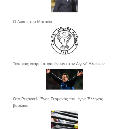
Ο Λύκος του Ματσέιο
Τέσσερις νεαροί παραμένουν στον Διγενή Αλωνίων
Ότο Ρεχάγκελ: Ένας Γερμανός που έγινε Έλληνας
βασιλιάς