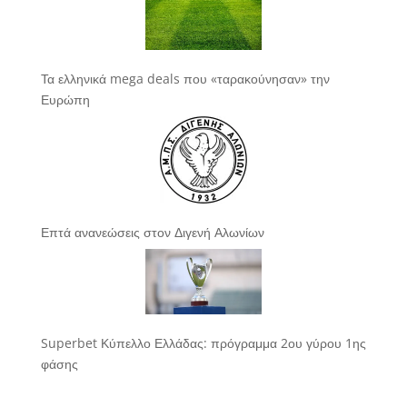
Τα ελληνικά mega deals που «ταρακούνησαν» την
Ευρώπη
Επτά ανανεώσεις στον Διγενή Αλωνίων
Superbet Κύπελλο Ελλάδας: πρόγραμμα 2ου γύρου 1ης
φάσης