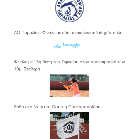
ΑΟ Παραλίας: Φινάλε με δύο, ανακοίνωσε Σιδηρόπουλο
Φινάλε με 15η θέση του Σιφναίου στον προκριματικό των
10μ. Σταθερά
8άδα στο Neocom Open η Ουσταμπασίδου