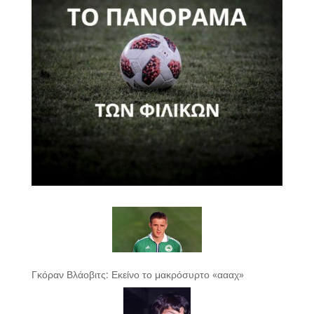
Γκόραν Βλάοβιτς: Εκείνο το μακρόσυρτο «αααχ»