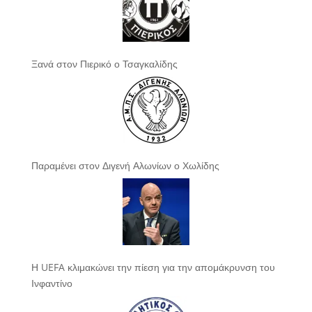
Ξανά στον Πιερικό ο Τσαγκαλίδης
Παραμένει στον Διγενή Αλωνίων ο Χωλίδης
Η UEFA κλιμακώνει την πίεση για την απομάκρυνση του
Ινφαντίνο