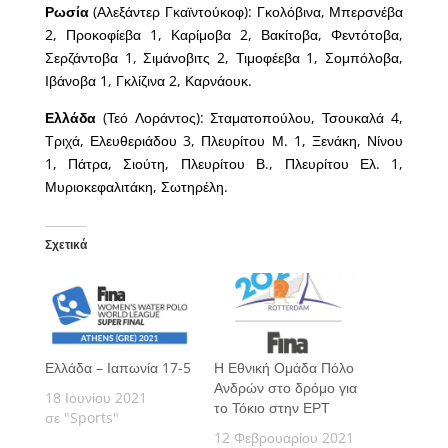
Ρωσία
(Αλεξάντερ Γκαϊντούκοφ): Γκολόβινα, Μπερσνέβα
2, Προκοφίεβα 1, Καρίμοβα 2, Βακίτοβα, Φεντότοβα,
Σερζάντοβα 1, Σιμάνοβιτς 2, Τιμοφέεβα 1, Σομπόλοβα,
Ιβάνοβα 1, Γκλίζινα 2, Καρνάουκ.
Ελλάδα
(Τεό Λοράντος): Σταματοπούλου, Τσουκαλά 4,
Τριχά, Ελευθεριάδου 3, Πλευρίτου Μ. 1, Ξενάκη, Νίνου
1, Πάτρα, Σιούτη, Πλευρίτου Β., Πλευρίτου Ελ. 1,
Μυριοκεφαλιτάκη, Σωτηρέλη.
Σχετικά
Ελλάδα – Ιαπωνία 17-5
Η Εθνική Ομάδα Πόλο
Ανδρών στο δρόμο για
18 Ιουνίου 2021
το Τόκιο στην ΕΡΤ
σε "Sports"
12 Φεβρουαρίου 2021