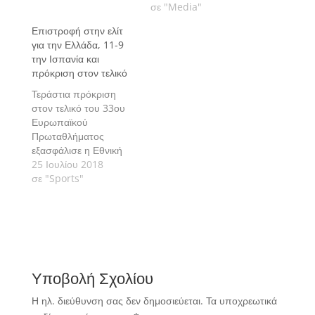
σε "Media"
Επιστροφή στην ελίτ
για την Ελλάδα, 11-9
την Ισπανία και
πρόκριση στον τελικό
Τεράστια πρόκριση
στον τελικό του 33ου
Ευρωπαϊκού
Πρωταθλήματος
εξασφάλισε η Εθνική
μας ομάδα
25 Ιουλίου 2018
υδατοσφαίρισης
σε "Sports"
Γυναικών
Υποβολή Σχολίου
Η ηλ. διεύθυνση σας δεν δημοσιεύεται.
Τα υποχρεωτικά