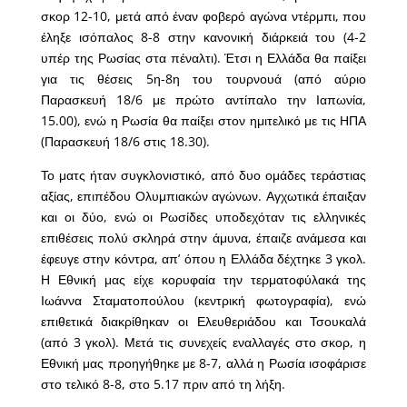
σκορ 12-10, μετά από έναν φοβερό αγώνα ντέρμπι, που
έληξε ισόπαλος 8-8 στην κανονική διάρκειά του (4-2
υπέρ της Ρωσίας στα πέναλτι). Έτσι η Ελλάδα θα παίξει
για τις θέσεις 5η-8η του τουρνουά (από αύριο
Παρασκευή 18/6 με πρώτο αντίπαλο την Ιαπωνία,
15.00), ενώ η Ρωσία θα παίξει στον ημιτελικό με τις ΗΠΑ
(Παρασκευή 18/6 στις 18.30).
Το ματς ήταν συγκλονιστικό, από δυο ομάδες τεράστιας
αξίας, επιπέδου Ολυμπιακών αγώνων. Αγχωτικά έπαιξαν
και οι δύο, ενώ οι Ρωσίδες υποδεχόταν τις ελληνικές
επιθέσεις πολύ σκληρά στην άμυνα, έπαιζε ανάμεσα και
έφευγε στην κόντρα, απ’ όπου η Ελλάδα δέχτηκε 3 γκολ.
Η Εθνική μας είχε κορυφαία την τερματοφύλακά της
Ιωάννα Σταματοπούλου (κεντρική φωτογραφία), ενώ
επιθετικά διακρίθηκαν οι Ελευθεριάδου και Τσουκαλά
(από 3 γκολ). Μετά τις συνεχείς εναλλαγές στο σκορ, η
Εθνική μας προηγήθηκε με 8-7, αλλά η Ρωσία ισοφάρισε
στο τελικό 8-8, στο 5.17 πριν από τη λήξη.