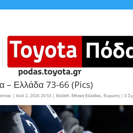
α – Ελλάδα 73-66 (Pics)
άππας
|
Ιούλ 2, 2026 20:53
|
Basket
,
Εθνική Ελλάδας
,
Ευρώπη
|
0 Σχ