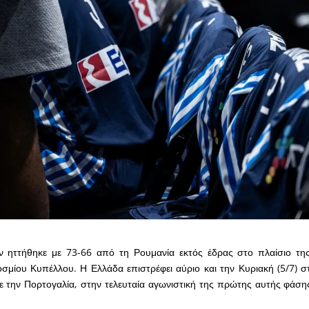
 ηττήθηκε με 73-66 από τη Ρουμανία εκτός έδρας στο πλαίσιο της
σμίου Κυπέλλου. Η Ελλάδα επιστρέφει αύριο και την Κυριακή (5/7) 
ε την Πορτογαλία, στην τελευταία αγωνιστική της πρώτης αυτής φάση