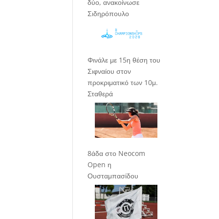
δύο, ανακοίνωσε
Σιδηρόπουλο
Φινάλε με 15η θέση του
Σιφναίου στον
προκριματικό των 10μ.
Σταθερά
8άδα στο Neocom
Open η
Ουσταμπασίδου