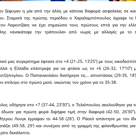
εν ξέφυγαν η μία από την άλλη με κάποια διαφορά ασφαλείας σε κα
υ. Σταμισά της πρώτης περιόδου ο Χαραλαμπόπουλος έγραψε το 8
ον Λαρεντζάκη να έχει σημειώσει τους πρώτους επτά για την ελλ
ύλης «ανακάτεψε την τράπουλα» από νωρίς με αλλαγές με το 
ικό μας συγκρότημα έφτασε στο +4 (21-25, 13’25’’) με τους οικοδεσπό
, αλλά η Ελλάδα επέστρεψε για να φτάσει ως το +6 (26-32, 17’10’’)
ετζήπογλου. Ο Παπανικολάου διατήρησε τις… αποστάσεις (29-35, 18’)
ον επίλογο στο πρώτο μισό, νικώντας τον χρόνο για το 35-38.
ς οδήγησε στο +7 (37-44, 23’30”), ο Τολιόπουλος ακολούθησε για το 
έδωσε για πρώτη φορά διψήφια τιμή στην διαφορά (42-50, 26’30”)
Μήτρου Λονγκ έγραψαν το 44-58 (28′). Ο Ράσελ απάντησε με τον ίδ
ιάζει (49-58, 29′) και συνέχισε από τη γραμμή της φιλανθρωπίας για
τρίτο δεκάλεπτο.