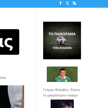
όλια
Γκόραν Βλάοβιτς: Εκείνο
το μακρόσυρτο «αααχ»