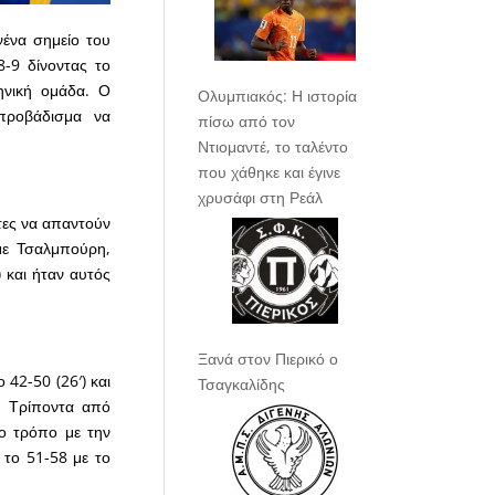
νένα σημείο του
-9 δίνοντας το
ηνική ομάδα. Ο
Ολυμπιακός: Η ιστορία
προβάδισμα να
πίσω από τον
Ντιομαντέ, το ταλέντο
που χάθηκε και έγινε
χρυσάφι στη Ρεάλ
τες να απαντούν
 με Τσαλμπούρη,
 και ήταν αυτός
Ξανά στον Πιερικό ο
42-50 (26′) και
Τσαγκαλίδης
. Τρίποντα από
ιο τρόπο με την
 το 51-58 με το