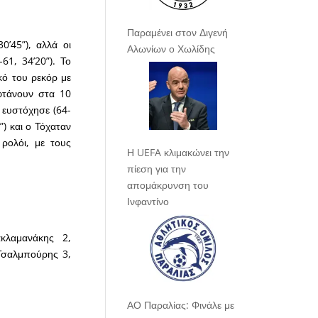
Παραμένει στον Διγενή
’45”), αλλά οι
Αλωνίων ο Χωλίδης
1, 34’20”). Το
κό του ρεκόρ με
 φτάνουν στα 10
υ ευστόχησε (64-
) και ο Τόχαταν
ρολόι, με τους
Η UEFA κλιμακώνει την
πίεση για την
απομάκρυνση του
Ινφαντίνο
ακλαμανάκης 2,
Τσαλμπούρης 3,
ΑΟ Παραλίας: Φινάλε με