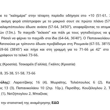
ε το “καλημέρα” στην τέταρτη περίοδο οδήγησε στο +10 (51-61, 30
α ακόμη φορά επέστρεψαν με το μακρινό σουτ σε πρώτο πλάνο (57-6
αλαμπόπουλου έδωσε ανάσα (57-64, 34’50”), ισοφαρίζοντας το ατομι
ών (13π.). Το παιχνίδι “έκλεισε” και πάλι με τους γηπεδούχους να
 Ράσελ να φέρνει το παιχνίδι στα ίδια (64-64, 36’40”). O Παπανικολάο
 Ματσιούκα με τρίποντο έδωσε προβάδισμα στη Ρουμανία (67-55, 38’15”
9-66 (38’45”) και πήγε και στη γραμμή για το 71-66 με 42” στο 
γράφουν το τελικό 73-66.
ς (Κροατία), Τσεκαρέλι (Γαλλία), Γκάλιτς (Κροατία)
18, 35-38, 51-58, 73-66
ούλης
): Λαρεντζάκης 16 (4), Μωραϊτης, Τολιόπουλος 6 (2), Κ
 13 (3), Παπανικολάου 10 (2τρ. 10ρ.), Περσίδης, Κουζέλογλου 2, 
(1), Νετζήπογλου 2, Μπαζίνας
ε την στατιστική της αναμέτρησης
ΕΔΩ