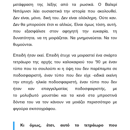
μετάφραση της λέξης από τα ρωσικά. Ο Βαλερί
Νιπόμνισι λέει ουσιαστικά την ιστορία που ακολουθεί.
Δεν είναι, μόνο, δική του. Δεν είναι ολόκληρη. Ούτε καν.
Δεν θα μπορούσε έτσι κι αλλιώς. Είναι όμως τόση, αυτή,
που εξασφάλισε στον αφηγητή την ευκαιρία, τη
δυνατότητα, να τη μοιράζεται. Να μνημονεύεται. Να τον
θυμούνται.
Επειδή ήταν εκεί. Επειδή έτυχε να μοιραστεί ένα σκάρτο
τετράωρο της αρχής του καλοκαιριού του ’90 με έναν
τύπο που το σουλούπι κι η όψη του δεν παρέπεμπε σε
ποδοσφαιριστή, έναν τύπο που δεν είχε -ειδικά εκείνη
την εποχή- ηλικία ποδοσφαιριστή, έναν τύπο που δεν
ήταν καν επαγγελματίας ποδοσφαιριστής, με
το μολυβωτό μουστάκι και τα κενά στα μπροστινά
δόντια του να τον κάνουν να μοιάζει περισσότερο με
φιγούρα σκιτσογράφου.
Κι όμως, έτσι, αυτό το τετράωρο που