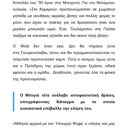
Κύπελλο του ’90 έγινε στο Μπορντό. Για τον Νιπόμνισι,
ευλογία.
«Στο Καμερούν προπονούμασταν σε χωμάτινα
γήπεδα, με συνθήκες ακραίας ζέστης και πολλές φορές το
μόνο που είχαν οι παίκτες για να δροσιστούν ήταν ένα
μεγάλο μπουκάλι νερό. Ένα. Τουλάχιστον στη Γαλλία
παίζαμε σε κανονικά γήπεδα και δεν έκανε τόση ζέστη».
Ο Μιλά δεν ήταν εκεί. Δεν θα πήγαινε ούτε
στη Γιουγκοσλαβία, όπου και θα πραγματοποιούνταν το
τελευταίο προπονητικό καμπ. Ούτε ο κόσμος όμως ούτε
και ο Πρόεδρος της χώρας (τον) είχαν ξεχάσει, ειδικά
εφόσον και η ομάδα… βοηθούσε, χάνοντας όλα τα φιλικά
της προετοιμασίας.
Ο Μπιγιά τότε ανέλαβε αποφασιστική δράση,
υπογράφοντας διάταγμα με το οποίο
ουσιαστικά επέβαλλε την κλήση του.
«Μίλησα αρχικά με τον Υπουργό Φοφέ, ο οποίος και μας