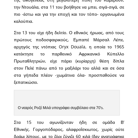
την Ντουάλα, στα 11 του βοήθησε να μπει, σιγά-σιγά, σε
πιο -έστω και για την εποχή και τον τόπο- οργανωμένα
καλούπια.
Στα 13 του είχε ήδη δελτίο. Ο εθνικός ήρωας, από τους
πρώτους ποδοσφαιρικούς, Εμπαπέ Μάρσαλ Λέπε,
αρχηγός της ντόπιας Oryx Douala, η οποία το 1965
κατέκτησε το παρθενικό Αφρικανικό Κύπελλο
Πρωταθλητριών, είχε πάρει (κυρίαρχη) θέση δίπλα
στον Πελέ πάνω από το μαξιλάρι του αλλά και σε όσα
στα γήπεδα πλέον -χωμάτινα όλα- προσπαθούσε να
ξεπατικώσει.
Ο νεαρός Ροζέ Μιλά υπογράφει συμβόλαιο στα 70’s.
Στα 15 του αγωνίζονταν ήδη σε ομάδα Β’
Εθνικής. Γοργοπόδαρος, αλαφροΐσκιωτος, χωρίς ούτε
δράμι λίπους, με το ζόρι ζύγιζε 60 κιλά (δεν ανατράφηκε