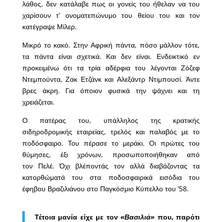
λάθος, δεν κατάλαβε πως οι γονείς του ήθελαν να του
χαρίσουν τ’ ονοματεπώνυμο του θείου του και τον
κατέγραψε Μίλερ.
Μικρό το κακό. Στην Αφρική πάντα, πόσο μάλλον τότε,
τα πάντα είναι σχετικά. Και δεν είναι. Ενδεικτικό εν
προκειμένω ότι τα τρία αδέρφια του λέγονται Ζόζεφ
Ντεμπούντα, Ζακ Ετζάνκ και Αλεξάντρ Ντιμπουσί. Άντε
βρες άκρη. Για όποιον φυσικά την ψάχνει και τη
χρειάζεται.
Ο πατέρας του, υπάλληλος της κρατικής
σιδηροδρομικής εταιρείας, τρελός και παλαβός με το
ποδόσφαιρο. Του πέρασε το μεράκι. Οι πρώτες του
θύμησες, έξι χρόνων, προσωποποιήθηκαν από
τον Πελέ. Όχι βλέποντάς τον αλλά διαβάζοντας τα
κατορθώματά του στα ποδοσφαιρικά εισόδια του
έφηβου Βραζιλιάνου στο Παγκόσμιο Κύπελλο του ’58.
Τέτοια μανία είχε με τον
«Βασιλιά»
που, παρότι