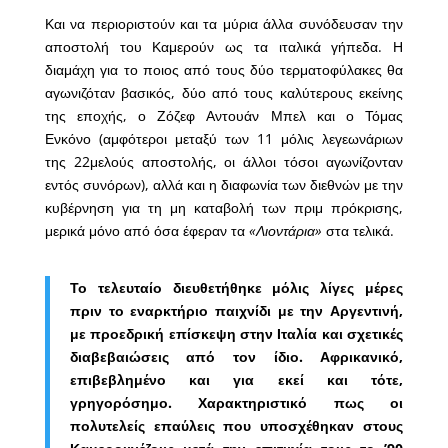
Και να περιοριστούν και τα μύρια άλλα συνόδευσαν την
αποστολή του Καμερούν ως τα ιταλικά γήπεδα. Η
διαμάχη για το ποιος από τους δύο τερματοφύλακες θα
αγωνιζόταν βασικός, δύο από τους καλύτερους εκείνης
της εποχής, ο Ζόζεφ Αντουάν Μπελ και ο Τόμας
Ενκόνο (αμφότεροι μεταξύ των 11 μόλις λεγεωνάριων
της 22μελούς αποστολής, οι άλλοι τόσοι αγωνίζονταν
εντός συνόρων), αλλά και η διαφωνία των διεθνών με την
κυβέρνηση για τη μη καταβολή των πριμ πρόκρισης,
μερικά μόνο από όσα έφεραν τα
«Λιοντάρια»
στα τελικά.
Το τελευταίο διευθετήθηκε μόλις λίγες μέρες
πριν το εναρκτήριο παιχνίδι με την Αργεντινή,
με προεδρική επίσκεψη στην Ιταλία και σχετικές
διαβεβαιώσεις από τον ίδιο. Αφρικανικό,
επιβεβλημένο και για εκεί και τότε,
γρηγορόσημο. Χαρακτηριστικό πως οι
πολυτελείς επαύλεις που υποσχέθηκαν στους