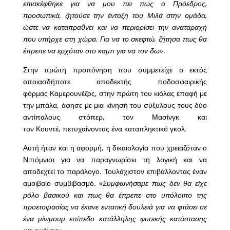
επισκέφθηκε για να μου πει πως ο Πρόεδρος,
προσωπικά, ζητούσε την ένταξη του Μιλά στην ομάδα,
ώστε να καταπραΰνει και να περιορίσει την αναταραχή
που υπήρχε στη χώρα. Για να το σκεφτώ, ζήτησα πως θα
έπρεπε να ερχόταν στο καμπ για να τον δω»
.
Στην πρώτη προπόνηση που συμμετείχε ο εκτός
οποιασδήποτε αποδεκτής ποδοσφαιρικής
φόρμας Καμερουνέζος, στην πρώτη του κιόλας επαφή με
την μπάλα, άφησε με μια κίνησή του σύξυλους τους δύο
αντίπαλους στόπερ, τον Μασίνγκ και
τον Κουντέ, πετυχαίνοντας ένα καταπληκτικό γκολ.
Αυτή ήταν και η αφορμή, η δικαιολογία που χρειαζόταν ο
Νιπόμνισι για να παραγνωρίσει τη λογική και να
αποδεχτεί το παράλογο. Τουλάχιστον επιβάλλοντας έναν
αμοιβαίο συμβιβασμό.
«Συμφωνήσαμε πως δεν θα είχε
ρόλο βασικού και πως θα έπρεπε στο υπόλοιπο της
προετοιμασίας να έκανε εντατική δουλειά για να φτάσει σε
ένα μίνιμουμ επίπεδο κατάλληλης φυσικής κατάστασης