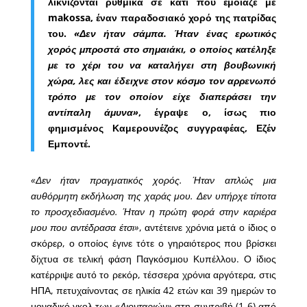
λικνίζονται ρυθμικά σε κάτι που έμοιαζε με
makossa, έναν παραδοσιακό χορό της πατρίδας
του.
«Δεν ήταν σάμπα. Ήταν ένας ερωτικός
χορός μπροστά στο σημαιάκι, ο οποίος κατέληξε
με το χέρι του να καταλήγει στη βουβωνική
χώρα, λες και έδειχνε στον κόσμο τον αρρενωπό
τρόπο με τον οποίον είχε διαπεράσει την
αντίπαλη άμυνα»
, έγραψε ο, ίσως πιο
φημισμένος Καμερουνέζος συγγραφέας, Εζέν
Εμποντέ.
«Δεν ήταν πραγματικός χορός. Ήταν απλώς μια
αυθόρμητη εκδήλωση της χαράς μου. Δεν υπήρχε τίποτα
το προσχεδιασμένο. Ήταν η πρώτη φορά στην καριέρα
μου που αντέδρασα έτσι»
, αντέτεινε χρόνια μετά ο ίδιος ο
σκόρερ, ο οποίος έγινε τότε ο γηραιότερος που βρίσκει
δίχτυα σε τελική φάση Παγκόσμιου Κυπέλλου. Ο ίδιος
κατέρριψε αυτό το ρεκόρ, τέσσερα χρόνια αργότερα, στις
ΗΠΑ, πετυχαίνοντας σε ηλικία 42 ετών και 39 ημερών το
μοναδικό γκολ των
«Λιονταριών»
στη συντριβή (1-6) από