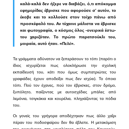
καλά-καλά δεν ήξερε να διαβάζει, ό,τι απόκομμα
εφημερίδας έβρισκε που αφορούσε σ’ αυτόν, το
έκοβε και το κολλούσε στον τοίχο πάνω από
προσκέφαλό του. Αν τύχαινε μάλιστα να έβρισκε
και φωτογραφία, ο κόσμος όλος -ονειρικά έστω-
του χαριζόταν. Το πρώτο παρατσούκλι του,
μοιραία, αυτό ήταν.
«Πελέ»
.
Τα γράμματα αδύνατον να ξεπεράσουν το τόπι (παρότι ο
ίδιος ισχυρίζεται πως ολοκλήρωσε την σχολική
εκπαίδευσή του, κάτι που όμως συμπατριώτες του
γραφιάδες έχουν αποδείξει πως δεν ισχύει). Το όποιο
τόπι. Πού τον έχανες, πού τον έβρισκες, στον δρόμο,
ξυπόλητο, παίζοντας με αυτοσχέδιες μπάλες από
λεμόνια, τσιγκάκια και κουρέλια, πληγιάζοντας τα πόδια
του.
Οι γονείς του γρήγορα αποδέχτηκαν πως άλλο χαΐρι
πέραν του ποδοσφαίρου δεν θα έβλεπε. Η μετακόμιση
της οικογένειας στη μεγαλύτερη πόλη του Καμερούν,