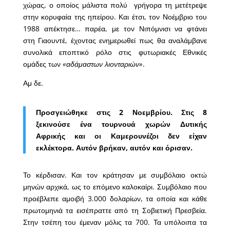
χώρας, ο οποίος μάλιστα πολύ γρήγορα τη μετέτρεψε
στην κορυφαία της ηπείρου. Και έτσι, τον Νοέμβριο του
1988 απέκτησε… παρέα, με τον Νιπόμνισι να φτάνει
στη Γιαουντέ, έχοντας ενημερωθεί πως θα αναλάμβανε
συνολικά εποπτικό ρόλο στις φυτωριακές Εθνικές
ομάδες των
«αδάμαστων λιονταριών»
.
Αμ δε.
Προσγειώθηκε στις 2 Νοεμβρίου. Στις 8
ξεκινούσε ένα τουρνουά χωρών Δυτικής
Αφρικής και οι Καμερουνέζοι δεν είχαν
εκλέκτορα. Αυτόν βρήκαν, αυτόν και όρισαν.
Το κέρδισαν. Και τον κράτησαν με συμβόλαιο οκτώ
μηνών αρχικά, ως το επόμενο καλοκαίρι. Συμβόλαιο που
προέβλεπε αμοιβή 3.000 δολαρίων, τα οποία και κάθε
πρωτομηνιά τα εισέπραττε από τη Σοβιετική Πρεσβεία.
Στην τσέπη του έμεναν μόλις τα 700. Τα υπόλοιπα τα