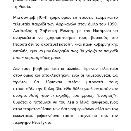
τη Ρωσία.
Μια συντριβή (0-4), χωρίς όμως επιπτώσεις, έφερε και το
τελευταίο παιχνίδι των Αφρικανών στον όμιλο του 1990.
Αντίπαλος η Σοβιετική Ένωση, με τον Νιπόμνισι να
αναγκάζεται να χρησιμοποιήσει τους βασικούς του
(παρότι δεν το σκόπευε) κατόπιν -και πάλι- κυβερνητικής
εντολής,
«για να μην θεωρηθεί πως θα χάριζα το παιχνίδι
στους συμπατριώτες μου».
Δεν τους βοήθησε έτσι κι αλλιώς. Έμειναν τελευταίοι
στον όμιλο και αποκλείστηκαν, ενώ οι Καμερουνέζοι, ως
πρώτοι, θα έβρισκαν πλέον μπροστά τους
στους
«16»
την Κολομβία.
«Θα βάλω γκολ σε αυτόν τον
ανόητο. Αυτή ήταν η ακριβής του φράση, “ανόητος”»
,
θυμάται ο Νιπόμνισι να του λέει ο Μιλά, αναφερόμενος
στον τερματοφύλακα των Λατινοαμερικάνων αλλά και τον
εκκεντρικό, ριψοκίνδυνο τρόπο παιχνιδιού του, τον
περίφημο Ρενέ Ιγκίτα.