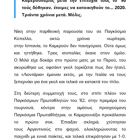
Καμερουνέζους μετά την επιτυχία τους το ’90
τούς δόθηκαν, έτοιμες να κατοικηθούν το… 2020.
Τριάντα χρόνια μετά. Μόλις.
Νίκη στην παρθενική παρουσία του σε Παγκόσμιο
Κύπελλο, οκτώ χρόνια νωρίτερα,
στην Ισπανία, το Καμερούν δεν πανηγύρισε. Ούτε όμως
και ηττήθηκε. Τρεις ισοπαλίες έκανε στον όμιλο.
Ο Μιλά είχε δοκάρι στο πρώτο ματς με το Περού, του
ακυρώθηκε ως οφσάιντ γκολ (ορκίζεται πως δεν ήταν),
τα
«Λιοντάρια»
έμειναν εκτός, με την Ιταλία να τους
ξεπερνάει για ένα γκολ και τελικά να κατακτά τον τίτλο.
Στη δεύτερη συμμετοχή τους, στο σπίτι πλέον τον
Παγκόσμιων Πρωταθλητών του ‘82, στην πρεμιέρα του
τουρνουά, κόντρα στην αμέσως προηγούμενη
Παγκόσμια Πρωταθλήτρια, οι Καμερουνέζοι προκάλεσαν
το πρώτο σοκ. Έπαιξαν σκληρά, χτύπησαν
τους Αργεντινούς στο ψαχνό, ολοκληρώνοντας το
παιχνίδι με εννιά παίκτες, και τελικά επικράτησαν με 1-0.