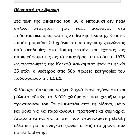
Πέρα από την Αφρική
Στα τέλη της δεκαετίας του ’80 ο Νιπόμνισι δεν ήταν
απλώς αθύμητος, ήταν και… ανώνυμος στα
ποδοσφαιρικά δρώμενα της Σοβιετικής Ένωσης. Κι αυτό,
παρότι μετρούσε 20 χρόνια στους πάγκους, ξεκινώντας
από ακαδημίες στο Τουρκμενιστάν και έχοντας ως
αποκορύφωμα της ως τότε καριέρας του το ότι το 1978
ως προπονητής της Κολκόζι Άσγκαμπατ ήταν σε ηλικία
35 ετών ο νεότερος στις δύο πρώτες κατηγορίες του
ποδοσφαίρου της ΕΣΣΔ.
Φιλόδοξος όπως και να ‘χει. Συχνά έκανε αγόγγυστα και
μάλιστα οδικώς τα 3.000 χιλιόμετρα που χώριζαν την
πρωτεύουσα του Τουρκμενιστάν από τη Μόσχα, μόνο
και μόνο για να παρακολουθεί προπονητικά σεμινάρια.
Απαραίτητα και για τη δική του επαγγελματική εξέλιξη
αλλά και για το αναγκαίο (εννοείται και) στα χρόνια των
σοβιέτ lobbying.