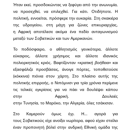
Ήταν εκεί, προσδοκώντας να ξεφύγει από την ανωνυμία,
να προσεχθεί, να επιλεχθεί. Για κάτι. Οτιδήποτε. Η
πολιτική, εννοείται, πρόσφερε την ευκαιρία. Στη σκακιέρα
της υδρογείου, στη μάχη για ζώνες επικυριαρχίας,
η Αφρική αποτέλεσε ακόμα ένα πεδίο ανταγωνισμού
μεταξύ των Σοβιετικών και των Αμερικανών.
Το ποδόσφαιρο, ο αθλητισμός γενικότερα, άλλοτε
εύκαιρος, άλλοτε χρήσιμος και άλλοτε ιδανικός
πολιορκητικός κριός. Βαφτίζονταν
«κρατική βοήθεια»
και
εξασφάλιζε προσβάσεις, άνοιγε πόρτες, τοποθετούσε
(κόκκινα) πιόνια στον χάρτη. Στο πλαίσιο αυτής της
πολιτικής επιρροής, ο Νιπόμνισι για τρία χρόνια περίμενε
τις τελικές εγκρίσεις για να πάει να δουλέψει κάπου
στην Αφρική. Δουλειές
στην Τυνησία, το Μαρόκο, την Αλγερία, όλες τσάκισαν.
Στο Καμερούν όμως όχι. Η… αγορά για
τους Σοβιετικούς είχε ανοίξει νωρίτερα, αφού είχαν στείλει
έναν προπονητή βόλεϊ στην ανδρική Εθνική ομάδα της