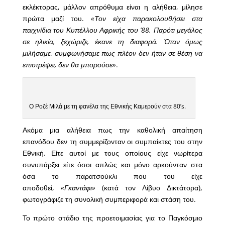
εκλέκτορας, μάλλον απρόθυμα είναι η αλήθεια, μίλησε
πρώτα μαζί του.
«Τον είχα παρακολουθήσει στα
παιχνίδια του Κυπέλλου Αφρικής του ’88. Παρότι μεγάλος
σε ηλικία, ξεχώριζε, έκανε τη διαφορά. Όταν όμως
μιλήσαμε, συμφωνήσαμε πως πλέον δεν ήταν σε θέση να
επιστρέψει, δεν θα μπορούσε»
.
Ο Ροζέ Μιλά με τη φανέλα της Εθνικής Καμερούν στα 80’s.
Ακόμα μια αλήθεια πως την καθολική απαίτηση
επανόδου δεν τη συμμερίζονταν οι συμπαίκτες του στην
Εθνική. Είτε αυτοί με τους οποίους είχε νωρίτερα
συνυπάρξει είτε όσοι απλώς και μόνο αρκούνταν στα
όσα το παρατσούκλι που του είχε
αποδοθεί,
«Γκαντάφι»
(κατά τον Λίβυο Δικτάτορα),
φωτογράφιζε τη συνολική συμπεριφορά και στάση του.
Το πρώτο στάδιο της προετοιμασίας για το Παγκόσμιο