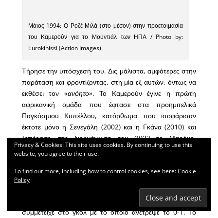
Μάιος 1994: Ο Ροζέ Μιλά (στο μέσον) στην προετοιμασία
του Καμερούν για το Μουντιάλ των ΗΠΑ / Photo by:
Eurokinissi (Action Images).
Τήρησε την υπόσχεσή του. Δις μάλιστα, αμφότερες στην
παράταση και φροντίζοντας, στη μία εξ αυτών, όντως να
εκθέσει τον
«ανόητο»
. Το Καμερούν έγινε η πρώτη
αφρικανική ομάδα που έφτασε στα προημιτελικά
Παγκόσμιου Κυπέλλου, κατόρθωμα που ισοφάρισαν
έκτοτε μόνο η Σενεγάλη (2002) και η Γκάνα (2010) και
ξεπέρασε στη διοργάνωση του 2022 το Μαρόκο,
Privacy & Cookies: This site uses cookies. By continuing to use this
φτάνοντας στην τετράδα.
website, you agree to their use.
Τότε στους
«8»
περίμενε η Αγγλία. Ο Μιλά και πάλι,
To find out more, including how to control cookies, see here:
Cookie
όπως σε κάθε παιχνίδι στο τουρνουά,
Policy
ως αλλαγή αγωνίστηκε. Μέσα σε πέντε λεπτά κέρδισε το
πέναλτι με το οποίο το Καμερούν ισοφάρισε και
συμμετείχε στο γκολ με το οποίο ανέτρεψε το 0-1. Το