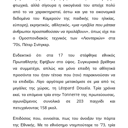
φτωχικά, αλλά σίγουρα η οικογένειά του απείχε πολύ
από το να χαρακτηριστεί, έστω και για τα οικονομικά
δεδομένα του Καμερούν της παιδικής του ηλικίας,
εύπορη), εκρηκτικός, αθλητικός,
«μια «γαζέλα που μάταια
άνθρωποι προσπαθούσαν να προλάβουν»
, όπως είχε πει
ο Ομοσπονδιακός τεχνικός των
«Λιονταριών»
στα
’70s, Πέτερ Σνίτγκερ.
Ενδεικτικό ότι στα 17 του στέφθηκε εθνικός
Πρωταθλητής Εφήβων στο ύψος. Συγκυριακά βρέθηκε
να συμμετέχει, απλώς και μόνο επειδή τα αθλητικά
προσόντα του ήταν τέτοια που (τον) παρακινούσαν να
τα επιδείξει. Λίγο αργότερα μετακόμισε σε μια από τις
μεγάλες της χώρας, τη Léopard Douala. Τρία χρόνια
εκεί, τα επόμενα τρία στην Tonnerre της πρωτεύουσας,
αγωνιζόμενος συνολικά σε 203 παιχνίδι και
πετυχαίνοντας 158 γκολ.
Επιδόσεις που, εννοείται, πως του άνοιξαν την πόρτα
της Εθνικής. Με το εθνόσημο ντεμπούταρε το ’73, τρία