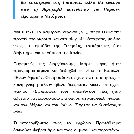
θα επέστρεφα στη Γιαουντέ, αλλά θα έφευγα
από τη Λίμπρεβιλ κατευθείαν για Παρίσι»
,
εξιστορεί ο Νιπόμνισι.
Δεν έμελλε. Το Καμερούν κέρδισε (3-1), πήρε τελικά την
πρωτιά στο γκρουπ και στα play offs ξεπέρασε, με δύο
νίκες, το εμπόδιο της Τυνησίας, τσεκάροντας έτσι
διαβατήριο για τα γήπεδα της Ιταλίας.
Παραμονές της διοργάνωσης, Μάρτη μήνα, ήταν
προγραμματισμένο να διεξαχθεί εκ νέου το Κύπελλο
Εθνών Αφρικής. Οι προσδοκίες είχαν γίνει απαιτήσεις. Η
κοινή γνώμη πλέον ήθελε διακρίσεις, νίκες, επιτυχίες,
παντού.
«Ενημέρωσα τους υπευθύνους πως ήταν
αδύνατο να παρουσιάσω μια ομάδα σε κατάλληλη φόρμα
και τον Μάρτιο και τον Ιούνιο. Έπρεπε να θυσιάσουμε
κάτι»
.
Συνυπολογίζοντας πως το εγχώριο Πρωτάθλημα
ξεκινούσε Φεβρουάριο και πως οι μισοί -και παραπάνω-