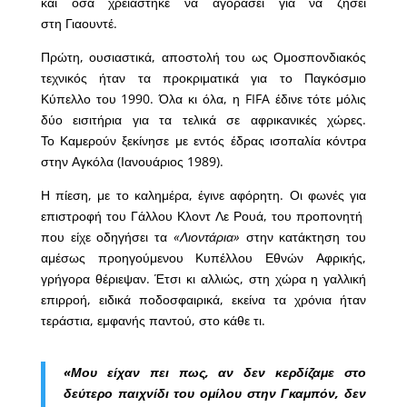
και όσα χρειάστηκε να αγοράσει για να ζήσει
στη Γιαουντέ.
Πρώτη, ουσιαστικά, αποστολή του ως Ομοσπονδιακός
τεχνικός ήταν τα προκριματικά για το Παγκόσμιο
Κύπελλο του 1990. Όλα κι όλα, η FIFA έδινε τότε μόλις
δύο εισιτήρια για τα τελικά σε αφρικανικές χώρες.
Το Καμερούν ξεκίνησε με εντός έδρας ισοπαλία κόντρα
στην Αγκόλα (Ιανουάριος 1989).
Η πίεση, με το καλημέρα, έγινε αφόρητη. Οι φωνές για
επιστροφή του Γάλλου Κλοντ Λε Ρουά, του προπονητή
που είχε οδηγήσει τα
«Λιοντάρια»
στην κατάκτηση του
αμέσως προηγούμενου Κυπέλλου Εθνών Αφρικής,
γρήγορα θέριεψαν. Έτσι κι αλλιώς, στη χώρα η γαλλική
επιρροή, ειδικά ποδοσφαιρικά, εκείνα τα χρόνια ήταν
τεράστια, εμφανής παντού, στο κάθε τι.
«Μου είχαν πει πως, αν δεν κερδίζαμε στο
δεύτερο παιχνίδι του ομίλου στην Γκαμπόν, δεν