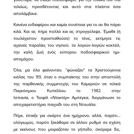
τελείως, προσθέτοντας και αυτό στα πλείστα όσα
απολάμβανε.
Κανένα ενδιαφέρον και καμία συνέπεια για το αν θα πάρει
κιλά. Και ας πήρε πολλά και ας στρογγύλεψε. Έμαθε (ή
τουλάχιστον προσπαθούσε) το τένις, εκτίμησε τις
αχανείς παραλίες του νησιού, τα λογιών-λογιών κοκτέιλ,
την καλή ζωή ενός εύπορου ποδοσφαιρικού ημι-
απομάχου.
Όλα, μα όλα φαίνονταν, “φώναζαν” τα Χριστούγεννα
κιόλας του ’89, όταν ο συμπαίκτης του στην αποστολή
της παρθενικής συμμετοχής του Καμερούν σε τελικά
Παγκόσμιου Κυπέλλου το 1982 στην
Ισπανία, ο Τεοφίλ
«Ντοκτόρ»
Αμπέγκα, διοργάνωσε το
αποχαιρετιστήριο παιχνίδι του στη Ντουάλα.
Πήγε, έπαιξε για σκάρτο ένα ημίχρονο, αλλά, παρότι…
ολόγιωμος, παρότι ξεκάθαρα σε άλλον ρυθμό σε σχέση
με εκείνους που μοιραζόταν το γήπεδο, σκόραρε δις,