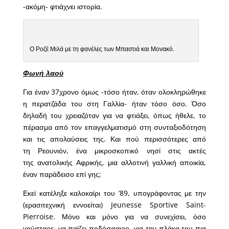
-ακόμη- φτιάχνει ιστορία.
Ο Ροζέ Μιλά με τη φανέλες των Μπαστιά και Μονακό.
Φωνή λαού
Για έναν 37χρονο όμως -τόσο ήταν, όταν ολοκληρώθηκε
η περατζάδα του στη Γαλλία- ήταν τόσο όσο. Όσο
δηλαδή του χρειαζόταν για να φτιάξει, όπως ήθελε, το
πέρασμα από τον επαγγελματισμό στη συνταξιοδότηση
και τις απολαύσεις της. Και πού περισσότερες από
τη Ρεουνιόν, ένα μικροσκοπικό νησί στις ακτές
της ανατολικής Αφρικής, μια αλλοτινή γαλλική αποικία,
έναν παράδεισο επί γης;
Εκεί κατέληξε καλοκαίρι του ’89, υπογράφοντας με την
(ερασιτεχνική εννοείται) Jeunesse Sportive Saint-
Pierroise. Μόνο και μόνο για να συνεχίσει, όσο
γούσταρε, να παίζει ποδόσφαιρο, για την πλάκα του πια