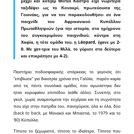
μέχρι και κοτζάμ Φιντέλ Κάστρο είχε νωρίτερα
ταξιδέψει ως το Κονακρί, πρωτεύουσα της
Γουινέας, για να τον παρακολουθήσει σε ένα
παιχνίδι του Αφρικανικού Κυπέλλου
Πρωταθλητριών (για την ιστορία, στο ημίχρονο
του συγκεκριμένου παιχνιδιού, κόντρα στη
Χαφία, η τότε ομάδα του, η Léopard, έχανε με 2-
0. Με χατ-τρικ του Μιλά, το γύρισε στο δεύτερο
και επικράτησε με 4-2).
Πειστήριο ποδοσφαιρικής επάρκειας το γεγονός ότι
“επιβίωσε” για δεκατρία χρόνια στη Γαλλία, παρότι καμία
από τις πέντε συνολικά ομάδες που αγωνίστηκε δεν
ήταν κορυφαίου επιπέδου (κάθε άλλο). Συνεπής στο
γκολ, χωρίς αναμενόμενα την ευχέρεια και τη συχνότητα
που είχε στην πατρίδα του, πανηγύρισε, όλα κι όλα, δύο
(back to back, με Μονακό και Μπαστιά, το 1979 και το
’80) Κύπελλα.
Τίποτα το ξεχωριστό, τίποτα το ιδιαίτερο. Τίποτα που