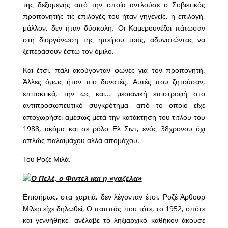
της δεξαμενής από την οποία αντλούσε ο Σοβιετικός
προπονητής τις επιλογές του ήταν γηγενείς, η επιλογή,
μάλλον, δεν ήταν δύσκολη. Οι Καμερουνέζοι πάτωσαν
στη διοργάνωση της ηπείρου τους, αδυνατώντας να
ξεπεράσουν έστω τον όμιλο.
Και έτσι, πάλι ακούγονταν φωνές για τον προπονητή.
Άλλες όμως ήταν πιο δυνατές. Αυτές που ζητούσαν,
επιτακτικά, την ως και… μεσιανική επιστροφή στο
αντιπροσωπευτικό συγκρότημα, από το οποίο είχε
αποχωρήσει αμέσως μετά την κατάκτηση του τίτλου του
1988, ακόμα και σε ρόλο Ελ Σιντ, ενός 38χρονου όχι
απλώς παλαιμάχου αλλά απομάχου.
Του Ροζέ Μιλά.
Ο Πελέ, ο Φιντέλ και η «γαζέλα»
Επισήμως, στα χαρτιά, δεν λέγονταν έτσι. Ροζέ Άρθουρ
Μίλερ είχε δηλωθεί. Ο παππάς που τότε, το 1952, οπότε
και γεννήθηκε, ανέλαβε το ληξιαρχικό καθήκον άκουσε