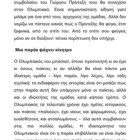
συμβολαίου του Γιώργου Πρίντεζη που θα συνεχίσει
στον Ολυμπιακό. Είναι σημαντικότατη είδηση γιατί
μιλάμε για ένα από τους αρχηγούς της ομάδας. Αλλά δεν
νομίζω να πίστευε κανείς πως ο Πρίντεζης θα φύγει, έτσι
ξαφνικά, από το σπίτι του. Από το σπίτι σου φεύγεις
μόνο αν σε διώξουν: τέτοια περίπτωση δεν υπήρχε.
Μια παρέα ψάχνει κίνητρο
Ο Ολυμπιακός του μπάσκετ, όποιο προπονητή κι αν έχει
κι όσους παίκτες κι αν αλλάξει θα είναι πάντα μια
ιδιαίτερη ομάδα – λίγο παρέα, λίγο λόχος, λίγο τάξη
σχολική: το ενδιαφέρον της ιστορίας είναι ότι μοιάζει πως
στην παρέα αυτή δεν υπάρχουν μόνο οι παίκτες, αλλά
και οι ιδιοκτήτες της ομάδας κατά κάποιο τρόπο. Ο
Ολυμπιακός τα τελευταία χρόνια έχει ηγέτες ιστορικούς
και παίκτες «παλιούς», έχει νέους και ψαρωμένους, έχει
ευαίσθητους και ατσαλωμένους – όλα αυτά συμβαίνουν
στις πιο πολλές ομάδες. Η ιδιαιτερότητα του
Ολυμπιακού είναι ότι η παρέα επιβάλλεται να είναι λιγάκι