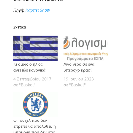
Πηγή:
Κάρπετ Show
Σχετικά
Κι όμως ο ήλιος
Λίγο νερό σε ένα
ανέτειλε κανονικά
υπέροχο κρασί
4 Σεπτεμβρίου 2017
19 Ιουνίου 2023
σε "Basket"
σε "Basket"
Ο Τούχελ που δεν
έπρεπε να απολυθεί, η
υπομονή που δεν ήταν