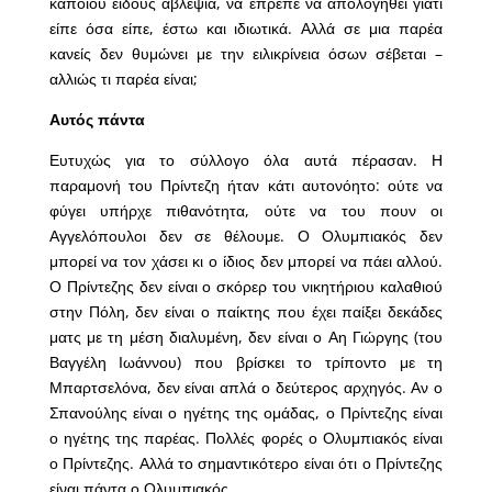
κάποιου είδους αβλεψία, να έπρεπε να απολογηθεί γιατί
είπε όσα είπε, έστω και ιδιωτικά. Αλλά σε μια παρέα
κανείς δεν θυμώνει με την ειλικρίνεια όσων σέβεται –
αλλιώς τι παρέα είναι;
Αυτός πάντα
Ευτυχώς για το σύλλογο όλα αυτά πέρασαν. Η
παραμονή του Πρίντεζη ήταν κάτι αυτονόητο: ούτε να
φύγει υπήρχε πιθανότητα, ούτε να του πουν οι
Αγγελόπουλοι δεν σε θέλουμε. Ο Ολυμπιακός δεν
μπορεί να τον χάσει κι ο ίδιος δεν μπορεί να πάει αλλού.
Ο Πρίντεζης δεν είναι ο σκόρερ του νικητήριου καλαθιού
στην Πόλη, δεν είναι ο παίκτης που έχει παίξει δεκάδες
ματς με τη μέση διαλυμένη, δεν είναι ο Αη Γιώργης (του
Βαγγέλη Ιωάννου) που βρίσκει το τρίποντο με τη
Μπαρτσελόνα, δεν είναι απλά ο δεύτερος αρχηγός. Αν ο
Σπανούλης είναι ο ηγέτης της ομάδας, ο Πρίντεζης είναι
ο ηγέτης της παρέας. Πολλές φορές ο Ολυμπιακός είναι
ο Πρίντεζης. Αλλά το σημαντικότερο είναι ότι ο Πρίντεζης
είναι πάντα ο Ολυμπιακός.