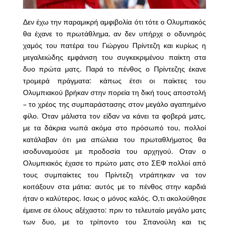
Δεν έχω την παραμικρή αμφιβολία ότι τότε ο Ολυμπιακός
θα έχανε το πρωτάθλημα, αν δεν υπήρχε ο οδυνηρός
χαμός του πατέρα του Γιώργου Πρίντεζη και κυρίως η
μεγαλειώδης εμφάνιση του συγκεκριμένου παίκτη στα
δυο πρώτα ματς. Παρά το πένθος ο Πρίντεζης έκανε
τρομερά πράγματα: κάπως έτσι οι παίκτες του
Ολυμπιακού βρήκαν στην πορεία τη δική τους αποστολή
– το χρέος της συμπαράστασης στον μεγάλο αγαπημένο
φίλο. Όταν μάλιστα τον είδαν να κάνει τα φοβερά ματς,
με τα δάκρια νωπά ακόμα στο πρόσωπό του, πολλοί
κατάλαβαν ότι μια απώλεια του πρωταθλήματος θα
ισοδυναμούσε με προδοσία του αρχηγού. Οταν ο
Ολυμπιακός έχασε το πρώτο ματς στο ΣΕΦ πολλοί από
τους συμπαίκτες του Πρίντεζη ντράπηκαν να τον
κοιτάξουν στα μάτια: αυτός με το πένθος στην καρδιά
ήταν ο καλύτερος. Ισως ο μόνος καλός. Ο,τι ακολούθησε
έμεινε σε όλους αξέχαστο: πριν το τελευταίο μεγάλο ματς
των δυο, με το τρίποντο του Σπανούλη και τις