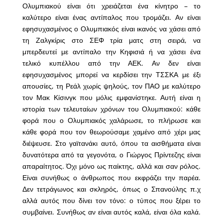
Ολυμπιακού είναι ότι χρειάζεται ένα κίνητρο – το
καλύτερο είναι ένας αντίπαλος που τρομάζει. Αν είναι
εφησυχασμένος ο Ολυμπιακός είναι ικανός να χάσει από
τη Ζαλγκίρις στο ΣΕΦ τρία ματς στη σειρά, να
μπερδευτεί με αντίπαλο την Κηφισιά ή να χάσει ένα
τελικό κυπέλλου από την ΑΕΚ. Αν δεν είναι
εφησυχασμένος μπορεί να κερδίσει την ΤΣΣΚΑ με έξι
απουσίες, τη Ρεάλ χωρίς ψηλούς, τον ΠΑΟ με καλύτερο
τον Μακ Κίσινγκ που μόλις εμφανίστηκε. Αυτή είναι η
ιστορία των τελευταίων χρόνων του Ολυμπιακού: κάθε
φορά που ο Ολυμπιακός χαλάρωσε, το πλήρωσε και
κάθε φορά που τον θεωρούσαμε χαμένο από χέρι μας
διέψευσε. Στο γαϊτανάκι αυτό, όπου τα αισθήματα είναι
δυνατότερα από τα γεγονότα, ο Γιώργος Πρίντεζης είναι
απαραίτητος. Όχι μόνο ως παίκτης, αλλά και σαν ρόλος.
Είναι συνήθως ο άνθρωπος που εκφράζει την παρέα.
Δεν τετράγωνος και σκληρός, όπως ο Σπανούλης π.χ
αλλά αυτός που δίνει τον τόνο: ο τύπος που ξέρει το
συμβαίνει. Συνήθως αν είναι αυτός καλά, είναι όλα καλά.