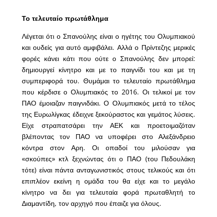
Το τελευταίο πρωτάθλημα
Λέγεται ότι ο Σπανούλης είναι ο ηγέτης του Ολυμπιακού
και ουδείς για αυτό αμφιβάλει. Αλλά ο Πρίντεζης μερικές
φορές κάνει κάτι που ούτε ο Σπανούλης δεν μπορεί:
δημιουργεί κίνητρο και με το παιγνίδι του και με τη
συμπεριφορά του. Θυμάμαι το τελευταίο πρωτάθλημα
που κέρδισε ο Ολυμπιακός το 2016. Οι τελικοί με τον
ΠΑΟ έμοιαζαν παιγνιδάκι. Ο Ολυμπιακός μετά το τέλος
της Ευρωλίγκας έδειχνε ξεκούραστος και γεμάτος λύσεις.
Είχε στραπατσάρει την ΑΕΚ και προετοιμαζόταν
βλέποντας τον ΠΑΟ να υποφέρει στο Αλεξάνδρειο
κόντρα στον Αρη. Οι οπαδοί του μιλούσαν για
«σκούπες» κτλ ξεχνώντας ότι ο ΠΑΟ (του Πεδουλάκη
τότε) είναι πάντα ανταγωνιστικός στους τελικούς και ότι
επιπλέον εκείνη η ομάδα του θα είχε και το μεγάλο
κίνητρο να δει για τελευταία φορά πρωταθλητή το
Διαμαντίδη, τον αρχηγό που έπαιζε για όλους.