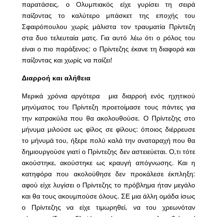
παρατάσεις, ο Ολυμπιακός είχε γυρίσει τη σειρά
παίζοντας το καλύτερο μπάσκετ της εποχής του
Σφαιρόπουλου χωρίς μάλιστα τον τραυματία Πρίντεζη
στα δυο τελευταία ματς. Για αυτό λέω ότι ο ρόλος του
είναι ο πιο παράξενος: ο Πρίντεζης έκανε τη διαφορά και
παίζοντας και χωρίς να παίζει!
Διαρροή και αλήθεια
Μερικά χρόνια αργότερα μια διαρροή ενός ηχητικού
μηνύματος του Πρίντεζη προετοίμασε τους πάντες για
την κατρακύλα που θα ακολουθούσε. Ο Πρίντεζης στο
μήνυμα μιλούσε ως φίλος σε φίλους: όποιος διέρρευσε
το μήνυμά του, ήξερε πολύ καλά την αναταραχή που θα
δημιουργούσε γιατί ο Πρίντεζης δεν αστειεύεται. Ο,τι τότε
ακούστηκε, ακούστηκε ως κραυγή απόγνωσης. Και η
κατηφόρα που ακολούθησε δεν προκάλεσε έκπληξη:
αφού είχε λυγίσει ο Πρίντεζης το πρόβλημα ήταν μεγάλο
και θα τους ακουμπούσε όλους. ΣΕ μια άλλη ομάδα ίσως
ο Πρίντεζης να είχε τιμωρηθεί, να του χρεωνόταν