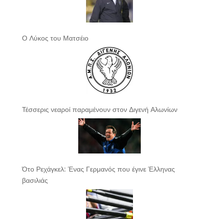
Ο Λύκος του Ματσέιο
Τέσσερις νεαροί παραμένουν στον Διγενή Αλωνίων
Ότο Ρεχάγκελ: Ένας Γερμανός που έγινε Έλληνας
βασιλιάς