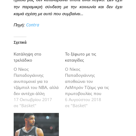
την παραμικρή σύνδεση με την κοινωνία και δεν έχει
καμιά σχέση με αυτό που συμβαίνει…
Πηγή:
Contra
Σχετικά
Κατάληψη στο
Το ξέφωτο με τις
τρελάδικο
καταιγίδες
Ο Νίκος
O Nίκος
Παπαδογιάννης
Παπαδογιάννης
ανυπομονεί για το
αποθεώνει τον
τζάμπολ του ΝΒΑ, αλλά
ΛεΜπρόν Τζέιμς για τις
δεν αντέχει άλλη
πρωτοβουλίες που
πατριδολαγνεία και
17 Οκτωβρίου 2017
οδηγούν την κοινή
6 Αυγούστου 2018
στρατοδουλεία made
σε "Basket"
γνώμη σε αφύπνιση.
σε "Basket"
in the USA.