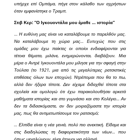
υπήρχε επί Ομπάμα, πήγε στον κάλαθο των αχρήστων
όταν εμφανίστηκε ο Τραμπ.
Στιβ Κερ: “Ο Ιγκουοντάλα μου έμαθε … ιστορία”
…
Η ευθύνη μας είναι να καταλάβουμε το παρελθόν μας.
Να καταλάβουμε τη χώρα μας… Ευτυχώς που στις
ομάδες μου έχω παίκτες οι οποίοι ενδιαφέρονται για
τέτοια θέματα, μιλάνε, ενημερώνονται, διαβάζουν. Μια
μέρα ο Αντρέ Ιγκουοντάλα μου μίλησε για την σφαγή στην
Τούλσα (το 1921, μια από τις μεγαλύτερες ρατσιστικές
επιθέσεις όλων των εποχών). Ντρέπομαι που θα το πω,
αλλά δεν ήξερα τίποτε. Δεν είχαμε διδαχθεί τίποτε στα
σχολεία και ομολογώ ότι έχω παρακολουθήσει αρκετά
μαθήματα ιστορίας και στο γυμνάσιο και στο Κολέγιο… Αν
δεν τα διδασκόμαστε, αν δεν μοιραζόμαστε την ιστορία
μας, πως θα αντιμετωπίσουμε τον ρατσισμό;
… Ελπίδα είναι η νέα γενιά, πολύ πιο ανεκτική. Είδαμε και
στις διαδηλώσεις τη διαφορετικότητα των νέων… που
όπως μεγαλώνουν, είναι έτοιμοι για αλλαγή.