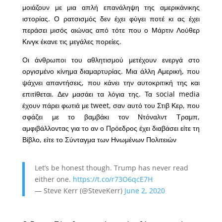
μοιάζουν με μια απλή επανάληψη της αμερικάνικης
ιστορίας. Ο ρατσισμός δεν έχει φύγει ποτέ κι ας έχει
περάσει μισός αιώνας από τότε που ο Μάρτιν Λούθερ
Κινγκ έκανε τις μεγάλες πορείες.
Οι άνθρωποι του αθλητισμού μετέχουν ενεργά στο
οργισμένο κίνημα διαμαρτυρίας. Μια άλλη Αμερική, που
ψάχνει απαντήσεις, που κάνει την αυτοκριτική της και
επιτίθεται. Δεν μασάει τα λόγια της. Τα social media
έχουν πάρει φωτιά με tweet, σαν αυτό του Στιβ Κερ, που
σφάζει με το βαμβάκι τον Ντόναλντ Τραμπ,
αμφιβάλλοντας για το αν ο Πρόεδρος έχει διαβάσει είτε τη
Βίβλο, είτε το Σύνταγμα των Ηνωμένων Πολιτειών
Let’s be honest though. Trump has never read
either one.
https://t.co/r73O6qcE7H
— Steve Kerr (@SteveKerr)
June 2, 2020