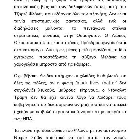
αστυνομικής βίας και των δολοφονιών όπως αυτή του
Τζορτζ Φλόιντ, που εξόργισε όλο τον πλανήτη; Δεν είναι
ταινία επιστημονικής φαντασίας, αλλά ενώ οι
διαδηλώσεις μαίνονται, το πεντάγωνο στέλνει
στρατιωτικές δυνάμεις στην Ουάσιγκτον. Ο Λευκός
Οίκος συσκοτίζεται και ο τιτάνας Πρόεδρος φυγαδεύεται
στο καταφύγιο. Δυο-τρεις μέρες μετά εμφανίζεται το ίδιο
αγέρωχος, προστάζοντας τη σύζυγο Μελάνια να
χαμογελάσει μπροστά από τις κάμερες.
Όχι, βέβαια. Αν δεν υπήρχαν οι χιλιάδες διαδηλωτές σε
όλες τις πόλεις, αν η φωνή ‘black lives matter’ δεν
συγκλόνιζε λευκούς, μαύρους, κίτρινους, ο Ντόναλντ
Τραμπ δεν θα είχε κανένα λόγο να λοιδορεί τους
κυβερνήτες που δεν συμφωνούν μαζί του και να απειλεί
σχεδόν με επιβολή στρατιωτικού νόμου στην επικράτεια
των ΗΠΑ.
Τα πλάνα της δολοφονίας του Φλόιντ, με τον αστυνομικό
Ντέρεκ Σόβιν σαδιστικά να του πατάει τον λαιμό,