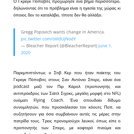
Ο Γκρεγκ Πόποβιτς προχώρησε ένα βήμα περισσότερο,
δηλώνοντας ότι το πρόβλημα είναι η ηγεσία της χώρας κι
όποιος δεν το καταλάβει, τίποτε δεν θα αλλάξει.
Gregg Popovich wants change in America.
pic.twitter.com/oVIdUjNodY
— Bleacher Report (@BleacherReport)
June 1,
2020
Παρεμπιπτόντως ο Στιβ Κερ που ήταν παίκτης του
Γκρεγκ Πόποβιτς στους Σαν Αντόνιο Σπερς, κάνει ένα
podcast μαζί τον Πιρ Κάρολ (προπονητής και
αντιπρόεδρος των Σιάτλ Σιχοκς, μεγάλη μορφή στο NFL)
ονόματι Flying Coach. Ένα σπουδαίο δίδυμο
συνομιλητών, που προσκάλεσαν τον κόουτς Ποπ, να
συζητήσουν για όσα συμβαίνουν αυτές τις μέρες στην
πατρίδα τους. Τρεις προνομιούχοι λευκοί, όπως είπε ο
προπονητής των Σπερς, με κοφτερό πνεύμα και