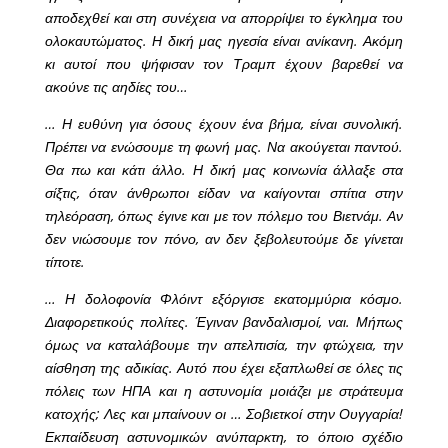
αποδεχθεί και στη συνέχεια να απορρίψει το έγκλημα του
ολοκαυτώματος. Η δική μας ηγεσία είναι ανίκανη. Ακόμη
κι αυτοί που ψήφισαν τον Τραμπ έχουν βαρεθεί να
ακούνε τις αηδίες του…
… Η ευθύνη για όσους έχουν ένα βήμα, είναι συνολική.
Πρέπει να ενώσουμε τη φωνή μας. Να ακούγεται παντού.
Θα πω και κάτι άλλο. Η δική μας κοινωνία άλλαξε στα
σίξτις, όταν άνθρωποι είδαν να καίγονται σπίτια στην
τηλεόραση, όπως έγινε και με τον πόλεμο του Βιετνάμ. Αν
δεν νιώσουμε τον πόνο, αν δεν ξεβολευτούμε δε γίνεται
τίποτε.
… Η δολοφονία Φλόιντ εξόργισε εκατομμύρια κόσμο.
Διαφορετικούς πολίτες. Έγιναν βανδαλισμοί, ναι. Μήπως
όμως να καταλάβουμε την απελπισία, την φτώχεια, την
αίσθηση της αδικίας. Αυτό που έχει εξαπλωθεί σε όλες τις
πόλεις των ΗΠΑ και η αστυνομία μοιάζει με στράτευμα
κατοχής; Λες και μπαίνουν οι … Σοβιετκοί στην Ουγγαρία!
Εκπαίδευση αστυνομικών ανύπαρκτη, το όποιο σχέδιο