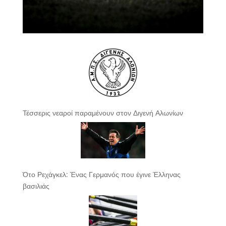
Τέσσερις νεαροί παραμένουν στον Διγενή Αλωνίων
Ότο Ρεχάγκελ: Ένας Γερμανός που έγινε Έλληνας
βασιλιάς