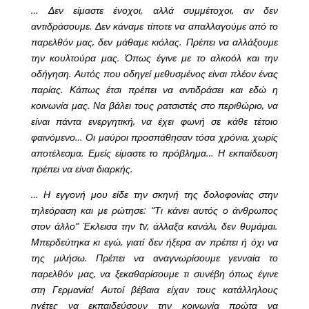
… Δεν είμαστε ένοχοι, αλλά συμμέτοχοι, αν δεν
αντιδράσουμε. Δεν κάναμε τίποτε να απαλλαγούμε από το
παρελθόν μας, δεν μάθαμε κιόλας. Πρέπει να αλλάξουμε
την κουλτούρα μας. Όπως έγινε με το αλκοόλ και την
οδήγηση. Αυτός που οδηγεί μεθυσμένος είναι πλέον ένας
παρίας. Κάπως έτσι πρέπει να αντιδράσει και εδώ η
κοινωνία μας. Να βάλει τους ρατσιστές στο περιθώριο, να
είναι πάντα ενεργητική, να έχει φωνή σε κάθε τέτοιο
φαινόμενο… Οι μαύροι προσπάθησαν τόσα χρόνια, χωρίς
αποτέλεσμα. Εμείς είμαστε το πρόβλημα… Η εκπαίδευση
πρέπει να είναι διαρκής.
… Η εγγονή μου είδε την σκηνή της δολοφονίας στην
τηλεόραση και με ρώτησε: “Τι κάνει αυτός ο άνθρωπος
στον άλλο” Έκλεισα την tv, άλλαξα κανάλι, δεν θυμάμαι.
Μπερδεύτηκα κι εγώ, γιατί δεν ήξερα αν πρέπει ή όχι να
της μιλήσω. Πρέπει να αναγνωρίσουμε γενναία το
παρελθόν μας, να ξεκαθαρίσουμε τι συνέβη όπως έγινε
στη Γερμανία! Αυτοί βέβαια είχαν τους κατάλληλους
ηγέτες να εκπαιδεύσουν την κοινωνία πρώτα να