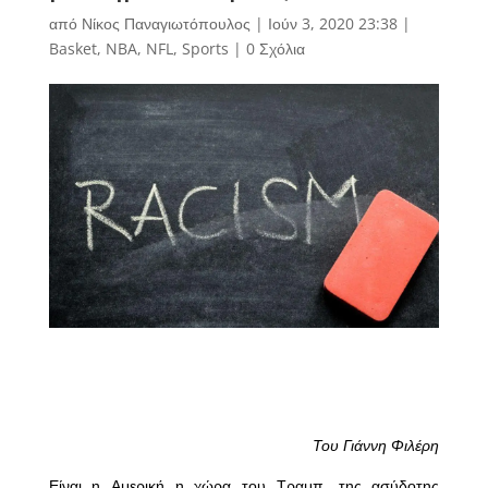
από
Νίκος Παναγιωτόπουλος
|
Ιούν 3, 2020 23:38
|
Basket
,
NBA
,
NFL
,
Sports
|
0 Σχόλια
Του Γιάννη Φιλέρη
Είναι η Αμερική η χώρα του Τραμπ, της ασύδοτης