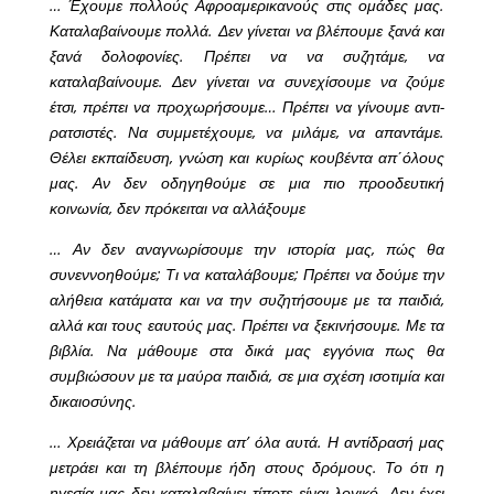
… Έχουμε πολλούς Αφροαμερικανούς στις ομάδες μας.
Καταλαβαίνουμε πολλά. Δεν γίνεται να βλέπουμε ξανά και
ξανά δολοφονίες. Πρέπει να να συζητάμε, να
καταλαβαίνουμε. Δεν γίνεται να συνεχίσουμε να ζούμε
έτσι, πρέπει να προχωρήσουμε… Πρέπει να γίνουμε αντι-
ρατσιστές. Να συμμετέχουμε, να μιλάμε, να απαντάμε.
Θέλει εκπαίδευση, γνώση και κυρίως κουβέντα απ΄όλους
μας. Αν δεν οδηγηθούμε σε μια πιο προοδευτική
κοινωνία, δεν πρόκειται να αλλάξουμε
… Αν δεν αναγνωρίσουμε την ιστορία μας, πώς θα
συνεννοηθούμε; Τι να καταλάβουμε; Πρέπει να δούμε την
αλήθεια κατάματα και να την συζητήσουμε με τα παιδιά,
αλλά και τους εαυτούς μας. Πρέπει να ξεκινήσουμε. Με τα
βιβλία. Να μάθουμε στα δικά μας εγγόνια πως θα
συμβιώσουν με τα μαύρα παιδιά, σε μια σχέση ισοτιμία και
δικαιοσύνης.
… Χρειάζεται να μάθουμε απ’ όλα αυτά. Η αντίδρασή μας
μετράει και τη βλέπουμε ήδη στους δρόμους. Το ότι η
ηγεσία μας δεν καταλαβαίνει τίποτε είναι λογικό. Δεν έχει