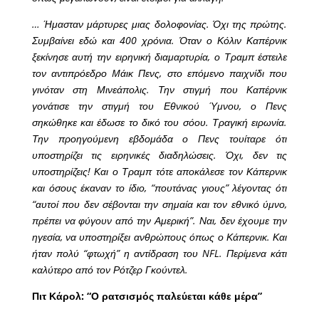
… Ήμασταν μάρτυρες μιας δολοφονίας. Όχι της πρώτης.
Συμβαίνει εδώ και 400 χρόνια. Όταν ο Κόλιν Καπέρνικ
ξεκίνησε αυτή την ειρηνική διαμαρτυρία, ο Τραμπ έστειλε
τον αντιπρόεδρο Mάικ Πενς, στο επόμενο παιχνίδι που
γινόταν στη Μινεάπολις. Την στιγμή που Καπέρνικ
γονάτισε την στιγμή του Εθνικού Ύμνου, ο Πενς
σηκώθηκε και έδωσε το δικό του σόου. Τραγική ειρωνία.
Την προηγούμενη εβδομάδα ο Πενς τουίταρε ότι
υποστηρίζει τις ειρηνικές διαδηλώσεις. Όχι, δεν τις
υποστηρίζεις! Και ο Τραμπ τότε αποκάλεσε τον Κάπερνικ
και όσους έκαναν το ίδιο, “πουτάνας γιους” λέγοντας ότι
“αυτοί που δεν σέβονται την σημαία και τον εθνικό ύμνο,
πρέπει να φύγουν από την Αμερική”. Ναι, δεν έχουμε την
ηγεσία, να υποστηρίξει ανθρώπους όπως ο Κάπερνικ. Και
ήταν πολύ “φτωχή” η αντίδραση του NFL. Περίμενα κάτι
καλύτερο από τον Ρότζερ Γκούντελ.
Πιτ Κάρολ: “Ο ρατσισμός παλεύεται κάθε μέρα”