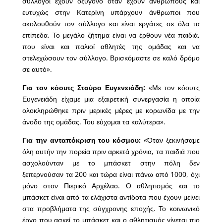
σύλλογοι έχουν οξυγόνο όταν έχουν ανθρώπους και
ευτυχώς στην Κατερίνη υπάρχουν άνθρωποι που
ακολουθούν τον σύλλογο και είναι εργάτες σε όλα τα
επίπεδα. Το μεγάλο ζήτημα είναι να έρθουν νέα παιδιά,
που είναι και παλιοί αθλητές της ομάδας και να
στελεχώσουν τον σύλλογο. Βρισκόμαστε σε καλό δρόμο
σε αυτό».
Για τον κόουτς Σταύρο Ευγενειάδη:
«Με τον κόουτς
Ευγενειάδη είχαμε μια εξαιρετική συνεργασία η οποία
ολοκληρώθηκε πριν μερικές μέρες με κορωνίδα με την
άνοδο της ομάδας. Του εύχομαι τα καλύτερα».
Για την ανταπόκριση του κόσμου:
«Όταν ξεκινήσαμε
όλη αυτήν την πορεία πριν αρκετά χρόνια, τα παιδιά που
ασχολούνταν με το μπάσκετ στην πόλη δεν
ξεπερνούσαν τα 200 και τώρα είναι πάνω από 1000, όχι
μόνο στον Πιερικό Αρχέλαο. Ο αθλητισμός και το
μπάσκετ είναι από τα ελάχιστα αντίδοτα που έχουν μείνει
στα προβλήματα της σύγχρονης εποχής. Το κοινωνικό
έργο που ασκεί το μπάσκετ και ο αθλητισμός γίνεται πιο