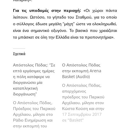
Για τις υποδομές στην περιοχή:
«Οι χώροι πάντα
λείπουν. Ωστόσο, το γήπεδο του Σταθμού, για το οποίο
ο σύλλογος έδωσε μεγάλη “μάχη” ώστε να ολοκληρωθεί,
είναι ένα σημαντικό οξυγόνο. Το βασικό που χρειάζεται
το μπάσκετ σε όλη την Ελλάδα είναι τα προπονητήρια».
Σχετικά
Απόστολος Πόδας: “Σε
Ο Απόστολος Πόδας
επτά εργάσιμες ημέρες
στην εκπομπή Arena
η πόλη κατάφερε να
Basket (Audio)
διοργανώσει μία
Ο Απόστολος Πόδας,
καταπληκτική
απερχόμενος
διοργάνωση”
πρόεδρος του Πιερικού
Ο Απόστολος Πόδας,
Αρχέλαου, μίλησε στον
Πρόεδρος του Πιερικού
Κώστα Κούση και στην
Αρχέλαου, μίλησε στο
εκπομπή Arena Basket
17 Σεπτεμβρίου 2017
Ράδιο Ενημέρωση και
σε "Basket"
στην εκπομπή του