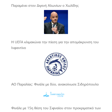
Παραμένει στον Διγενή Αλωνίων ο Χωλίδης
Η UEFA κλιμακώνει την πίεση για την απομάκρυνση του
Ινφαντίνο
ΑΟ Παραλίας: Φινάλε με δύο, ανακοίνωσε Σιδηρόπουλο
Φινάλε με 15η θέση του Σιφναίου στον προκριματικό των