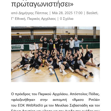
πρωταγωνιστήσει»
από
Δημήτρης Πάππας
|
Μάι 28, 2025 17:00
|
Basket
,
Γ' Εθνική
,
Πιερικός Αρχέλαος
|
0 Σχόλια
Ο πρόεδρος του Πιερικού Αρχελάου, Απόστολος Πόδας,
«φιλοξενήθηκε» στην εκπομπή «Άμεσο Ριπλέι»
του EOK WebRadio με τον Μενέλαο Σεβαστιάδη και τον
Γιάννη Λαμπίρη και μίλησε για την άνοδο της ομάδας του