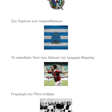
Στο Τορόντο των παραισθήσεων
Το σκάνδαλο Ταπί που διέλυσε την τρομερή Μαρσέιγ
Η κραυγή του Πίπο Ιντζάγκι