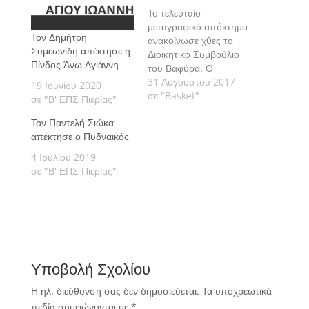
Το τελευταίο
μεταγραφικό απόκτημα
Τον Δημήτρη
ανακοίνωσε χθες το
Συμεωνίδη απέκτησε η
Διοικητικό Συμβούλιο
Πίνδος Άνω Αγιάννη
του Βαφύρα. Ο
19χρονος guard,
31 Αυγούστου 2017
19 Ιουνίου 2020
Μιχάλης Αραμπατζής,
σε "Basket"
σε "Β' ΕΠΣ Πιερίας"
ο οποίος αγωνιζόταν
Τον Παντελή Σιώκα
πέρυσι στον
απέκτησε ο Πυδναϊκός
Βατανιακό.
4 Ιουλίου 2019
σε "Β' ΕΠΣ Πιερίας"
Υποβολή Σχολίου
Η ηλ. διεύθυνση σας δεν δημοσιεύεται.
Τα υποχρεωτικά
πεδία σημειώνονται με
*