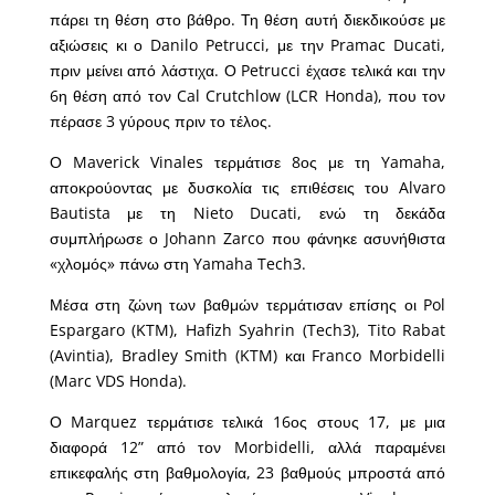
πάρει τη θέση στο βάθρο. Τη θέση αυτή διεκδικούσε με
αξιώσεις κι ο Danilo Petrucci, με την Pramac Ducati,
πριν μείνει από λάστιχα. Ο Petrucci έχασε τελικά και την
6η θέση από τον Cal Crutchlow (LCR Honda), που τον
πέρασε 3 γύρους πριν το τέλος.
Ο Maverick Vinales τερμάτισε 8ος με τη Yamaha,
αποκρούοντας με δυσκολία τις επιθέσεις του Alvaro
Bautista με τη Nieto Ducati, ενώ τη δεκάδα
συμπλήρωσε ο Johann Zarco που φάνηκε ασυνήθιστα
«χλομός» πάνω στη Yamaha Tech3.
Μέσα στη ζώνη των βαθμών τερμάτισαν επίσης οι Pol
Espargaro (KTM), Hafizh Syahrin (Tech3), Tito Rabat
(Avintia), Bradley Smith (KTM) και Franco Morbidelli
(Marc VDS Honda).
Ο Marquez τερμάτισε τελικά 16ος στους 17, με μια
διαφορά 12” από τον Morbidelli, αλλά παραμένει
επικεφαλής στη βαθμολογία, 23 βαθμούς μπροστά από