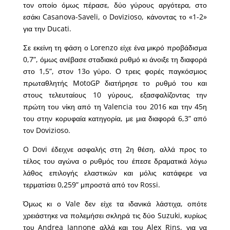
τον οποίο όμως πέρασε, δύο γύρους αργότερα, στο
εσάκι Casanova-Saveli, o Dοvizioso, κάνοντας το «1-2»
για την Ducati.
Σε εκείνη τη φάση ο Lorenzo είχε ένα μικρό προβάδισμα
0,7”, όμως ανέβασε σταδιακά ρυθμό κι άνοιξε τη διαφορά
στο 1,5”, στον 13ο γύρο. Ο τρεις φορές παγκόσμιος
πρωταθλητής MotoGP διατήρησε το ρυθμό του και
στους τελευταίους 10 γύρους, εξασφαλίζοντας την
πρώτη του νίκη από τη Valencia του 2016 και την 45η
του στην κορυφαία κατηγορία, με μια διαφορά 6,3” από
τον Dovizioso.
O Dovi έδειχνε ασφαλής στη 2η θέση, αλλά προς το
τέλος του αγώνα ο ρυθμός του έπεσε δραματικά λόγω
λάθος επιλογής ελαστικών και μόλις κατάφερε να
τερματίσει 0,259” μπροστά από τον Rossi.
Όμως κι ο Vale δεν είχε τα ιδανικά λάστιχα, οπότε
χρειάστηκε να πολεμήσει σκληρά τις δύο Suzuki, κυρίως
του Andrea Iannone αλλά και του Alex Rins, για να