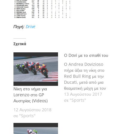
Πηγή:
Drive
Σχετικά
O Dovi με το σπαθί του
Ο Andrea Dovizioso
πήρε άξια τη νίκη στο
Red Bull Ring με την
Ducati, μετά από μια
θεαματική μάχη με τον
Νίκη στο νήμα για
Marc Marquez και τη
13 Αυγούστου 2017
Lorenzo στο GP
Honda μέχρι και την
σε "Sports"
Αυστρίας (Videos)
τελευταία στροφή!
12 Αυγούστου 2018
σε "Sports"