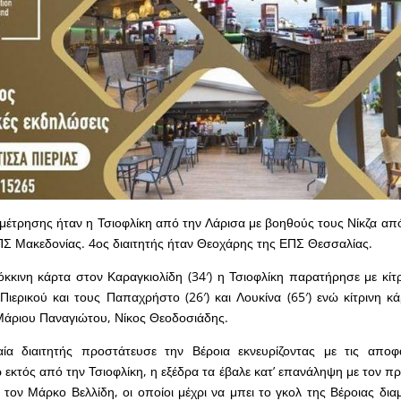
αμέτρησης ήταν η Τσιοφλίκη από την Λάρισα με βοηθούς τους Νίκζα από
Σ Μακεδονίας. 4ος διαιτητής ήταν Θεοχάρης της ΕΠΣ Θεσσαλίας.
κκινη κάρτα στον Καραγκιολίδη (34′) η Τσιοφλίκη παρατήρησε με κίτρ
Πιερικού και τους Παπαχρήστο (26′) και Λουκίνα (65′) ενώ κίτρινη κά
Μάριου Παναγιώτου, Νίκος Θεοδοσιάδης.
αία διαιτητής προστάτευσε την Βέροια εκνευρίζοντας με τις αποφ
εκτός από την Τσιοφλίκη, η εξέδρα τα έβαλε κατ’ επανάληψη με τον 
ε τον Μάρκο Βελλίδη, οι οποίοι μέχρι να μπει το γκολ της Βέροιας δι