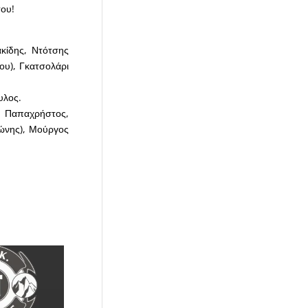
του!
ακίδης, Ντότσης
ου), Γκατσολάρι
υλος.
, Παπαχρήστος,
γώνης), Μούργος