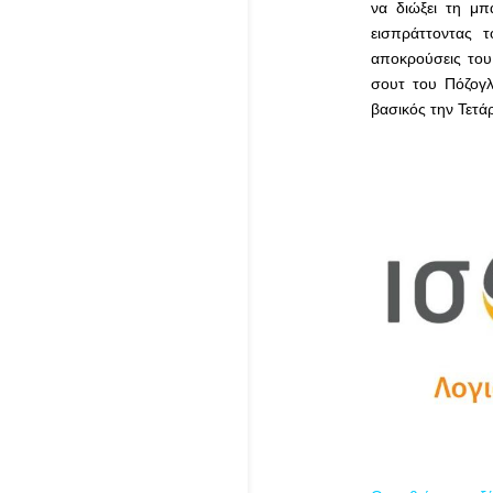
να διώξει τη μπ
εισπράττοντας 
αποκρούσεις του
σουτ του Πόζογλ
βασικός την Τετά