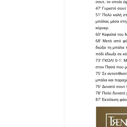
σουτ, το οποίο έ
47′ Γυριστό σουτ
51′ Πολύ καλή στ
μπάλας μέσα στη 
κόρνερ.
60′ Κεφαλιά του 
68′ Μετά από φά
διώξει τη μπάλα 
πόδι έδιωξε σε κ
73′ ΓΚΟΛ! 0-1: Μ
στον Πασά που με
75′ Σε αντεπίθεσ
μπάλα και παραχ
76′ Δυνατό σουτ 
78′ Πολύ δυνατό 
87′ Εκτέλεση φάο