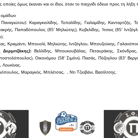
ς οποίες όμως έκαναν και οι ίδιοι, όταν το παιχνίδι όδευε προς τη λήξη 
ν ομάδων
 Παναγιώτου): Καραγκιολίδης, Τοπαλίδης, Γιαλαμίδης, Κανταρτζής, Τ
Μακρής, Παπαδόπουλος (85′ Μηλιώτης), Κυβελίδης, Ίτσιος (85′ Ιντζόγλ
).
ας, Κριεμάντι, Μπουολί, Μηλιώτης, Ιντζόγλου, Μπουζούκης, Γαλανόπο
 Δερμιτζάκης):
Βελλίδης, Μπουκουβάλας, Πεταυράκης, Σκόνδρας
ποστολόπουλος), Οικονόμου (58′ Σιμόνι), Πασάς, Πόζογλου (83′ Βερ
, Λουκίνας.
μόπουλος, Μαραγκός, Μπλέτσας, , Ντι Τζιοβάνι, Βασίλτσης.