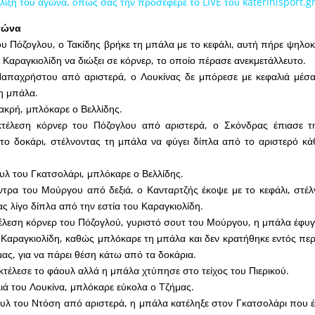
έλιξη του αγώνα, όπως σας την προσέφερε το LIVE του katerinisport.gr
αγώνα
ου Πόζογλου, ο Τακίδης βρήκε τη μπάλα με το κεφάλι, αυτή πήρε ψηλο
 Καραγκιολίδη να διώξει σε κόρνερ, το οποίο πέρασε ανεκμετάλλευτο.
Παπαχρήστου από αριστερά, ο Λουκίνας δε μπόρεσε με κεφαλιά μέσα
τη μπάλα.
ακρή, μπλόκαρε ο Βελλίδης.
τέλεση κόρνερ του Πόζογλου από αριστερά, ο Σκόνδρας έπιασε τ
το δοκάρι, στέλνοντας τη μπάλα να φύγει δίπλα από το αριστερό κά
υλ του Γκατσολάρι, μπλόκαρε ο Βελλίδης.
τρα του Μούργου από δεξιά, ο Κανταρτζής έκοψε με το κεφάλι, στέλ
ς λίγο δίπλα από την εστία του Καραγκιολίδη.
έλεση κόρνερ του Πόζογλού, γυριστό σουτ του Μούργου, η μπάλα έφυγ
Καραγκιολίδη, καθώς μπλόκαρε τη μπάλα και δεν κρατήθηκε εντός περ
μας, για να πάρει θέση κάτω από τα δοκάρια.
κτέλεσε το φάουλ αλλά η μπάλα χτύπησε στο τείχος του Πιερικού.
λιά του Λουκίνα, μπλόκαρε εύκολα ο Τζήμας.
υλ του Ντόση από αριστερά, η μπάλα κατέληξε στον Γκατσολάρι που έ