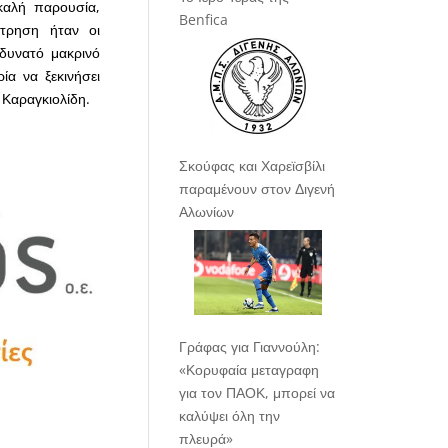
καλή παρουσία,
Benfica
έτρηση ήταν οι
δυνατό μακρινό
α να ξεκινήσει
 Καραγκιολίδη.
Σκούφας και Χαρεϊσβίλι
παραμένουν στον Διγενή
Αλωνίων
Γράφας για Γιαννούλη:
«Κορυφαία μεταγραφη
για τον ΠΑΟΚ, μπορεί να
καλύψει όλη την
πλευρά»