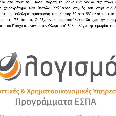
άλα στο σουτ του Πασά, παρότι τη βρήκε ενώ γενικά είχε πολύ 
το χειροκρότημα των θεατών. Καλύτερες στιγμές του στην αναμ
 στην προβολή-απομάκρυνση του Κανταρτζή στο 68′ αλλά και στο 
ου στο 76′ άφησα. Ο 25χρονος τερματοφύλακας θα έχει την ευκαιρί
ρτη του Πάσχα απέναντι στον Ολυμπιακό Βόλου λόγω της τιμωρίας του