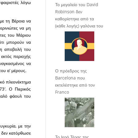
σφαιριστές λόγω
Το μεγαλείο του David
Robinson δεν
καθορίστηκε από τα
με τη Βέροια να
(κάθε λογής) γαλόνια του
ερινιώτες να μη
κτες του Μάριου
ότι μπορούν να
 η αποβολή του
 εκτός περιοχής
αναγκασμένος να
του α’ μέρους.
Ο πρόεδρος της
Barcelona που
ικό πλεονέκτημα
εκτελέστηκε από τον
3′. Ο Πιερικός
Franco
καλό φάουλ του
υγκυρία, με την
λ δεν κατόρθωσε
Το Ιερό Τέρας της