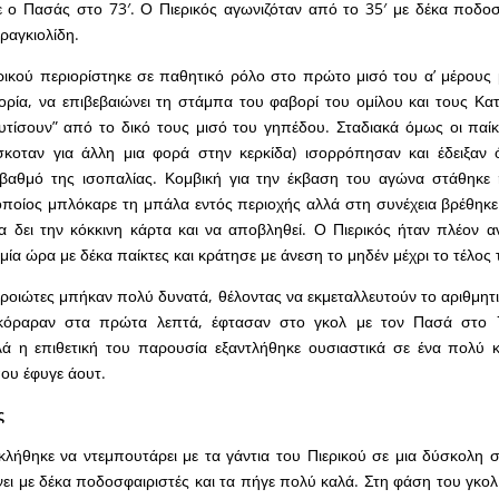
ε ο Πασάς στο 73′. Ο Πιερικός αγωνιζόταν από το 35′ με δέκα ποδο
ραγκιολίδη.
ικού περιορίστηκε σε παθητικό ρόλο στο πρώτο μισό του α’ μέρους 
ορία, να επιβεβαιώνει τη στάμπα του φαβορί του ομίλου και τους Κατ
υτίσουν” από το δικό τους μισό του γηπέδου. Σταδιακά όμως οι παί
σκοταν για άλλη μια φορά στην κερκίδα) ισορρόπησαν και έδειξαν 
 βαθμό της ισοπαλίας. Κομβική για την έκβαση του αγώνα στάθηκε
οποίος μπλόκαρε τη μπάλα εντός περιοχής αλλά στη συνέχεια βρέθηκε
α δει την κόκκινη κάρτα και να αποβληθεί. Ο Πιερικός ήταν πλέον 
 μία ώρα με δέκα παίκτες και κράτησε με άνεση το μηδέν μέχρι το τέλος 
Βεροιώτες μπήκαν πολύ δυνατά, θέλοντας να εκμεταλλευτούν το αριθμητ
σκόραραν στα πρώτα λεπτά, έφτασαν στο γκολ με τον Πασά στο 7
 η επιθετική του παρουσία εξαντλήθηκε ουσιαστικά σε ένα πολύ 
ου έφυγε άουτ.
ς
λήθηκε να ντεμπουτάρει με τα γάντια του Πιερικού σε μια δύσκολη σ
ίνει με δέκα ποδοσφαιριστές και τα πήγε πολύ καλά. Στη φάση του γκο