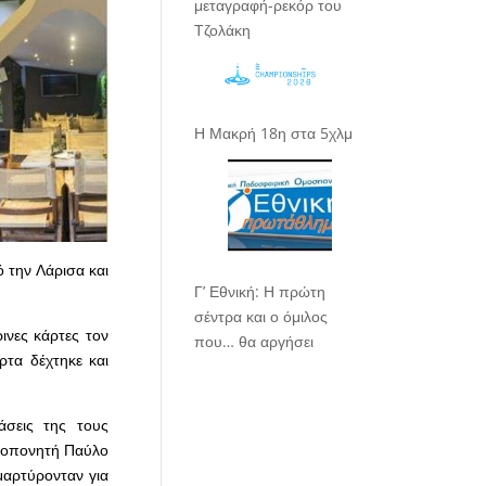
μεταγραφή-ρεκόρ του
Τζολάκη
Η Μακρή 18η στα 5χλμ
 την Λάρισα και
Γ’ Εθνική: Η πρώτη
σέντρα και ο όμιλος
ινες κάρτες τον
που… θα αργήσει
ρτα δέχτηκε και
άσεις της τους
προπονητή Παύλο
αμαρτύρονταν για