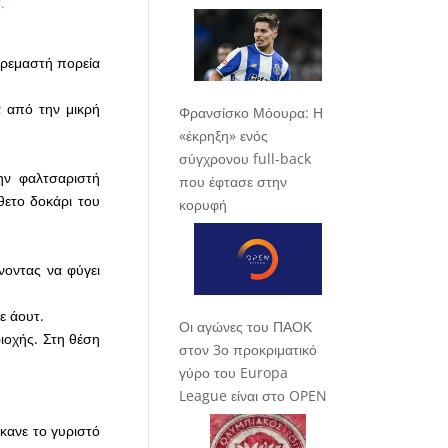
.
κρεμαστή πορεία
 από την μικρή
Φρανσίσκο Μόουρα: Η
«έκρηξη» ενός
σύγχρονου full-back
ην φαλτσαριστή
που έφτασε στην
θετο δοκάρι του
κορυφή
νοντας να φύγει
ε άουτ.
Οι αγώνες του ΠΑΟΚ
ιοχής. Στη θέση
στον 3ο προκριματικό
γύρο του Europa
League είναι στο OPEN
κανε το γυριστό