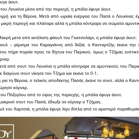
φυγε άουτ.
 του Λουκίνα μέσα από την περιοχή, η μπάλα έφυγε άουτ.
ιγμή για τη Βέροια. Μετά από ωραία ενέργεια του Πασά ο Λουκίνας έγ
μικρή περιοχή και πλάσαρε αλλά η μπάλα κόντραρε σε σώματα αμυντικ
Μακρή μετά από εκτέλεση φάουλ του Γκατσολάρι, η μπάλα έφυγε άουτ.
ουλ – γέμισμα του Καραγιάννη από δεξιά, ο Κανταρτζής έκανε την 
που πήρε πορεία προς τα δίχτυα του Πιερικού, όμως ο Τζήμας ενστικτ
όρνερ.
ετά από σουτ του Λουκίνα η μπάλα κόντραρε σε αμυντικούς του Πιερικ
 διαγώνο σουτ νίκησε τον Τζήμα και έκανε το 0-1.
η για τη Βέροια, ο τελικός αποδέκτης Πασάς έκανε το σουτ, αλλά ο Καν
ώρησε κόρνερ.
του Πόζογλου από το ύψος της περιοχής, η μπάλα έφυγε άουτ.
μακρινό σουτ του Πασά, έδιωξε σε κόρνερ ο Τζήμας.
υλ του Χαρτσιά, η μπάλα έφυγε λίγο δίπλα από το αριστερό παραθυράκι