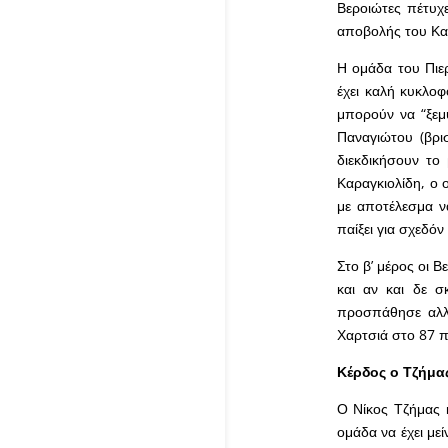
Βεροιώτες πέτυχ
αποβολής του Κα
Η ομάδα του Πιερ
έχει καλή κυκλοφ
μπορούν να “ξεμ
Παναγιώτου (βρι
διεκδικήσουν το
Καραγκιολίδη, ο 
με αποτέλεσμα ν
παίξει για σχεδόν
Στο β’ μέρος οι 
και αν και δε 
προσπάθησε αλλά
Χαρτσιά στο 87 π
Κέρδος ο Τζήμα
Ο Νίκος Τζήμας κ
ομάδα να έχει με