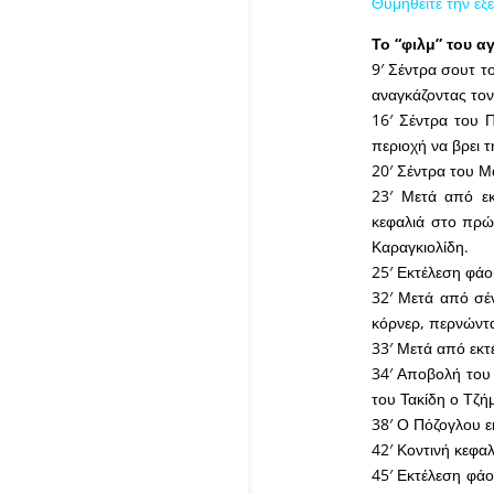
Θυμηθείτε την εξ
Το “φιλμ” του 
9′ Σέντρα σουτ τ
αναγκάζοντας τον
16′ Σέντρα του 
περιοχή να βρει 
20′ Σέντρα του Μ
23′ Μετά από εκ
κεφαλιά στο πρώ
Καραγκιολίδη.
25′ Εκτέλεση φάο
32′ Μετά από σέν
κόρνερ, περνώντα
33′ Μετά από εκτ
34′ Αποβολή του 
του Τακίδη ο Τζή
38′ Ο Πόζογλου ε
42′ Κοντινή κεφα
45′ Εκτέλεση φάο